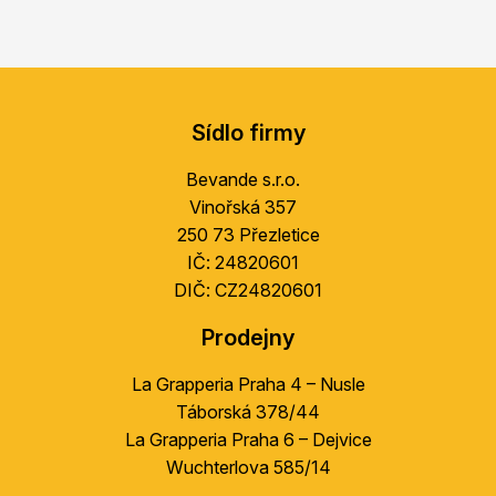
Z
á
Sídlo firmy
p
a
Bevande s.r.o.
t
Vinořská 357
í
250 73 Přezletice
IČ: 24820601
DIČ: CZ24820601
Prodejny
La Grapperia Praha 4 – Nusle
Táborská 378/44
La Grapperia Praha 6 – Dejvice
Wuchterlova 585/14