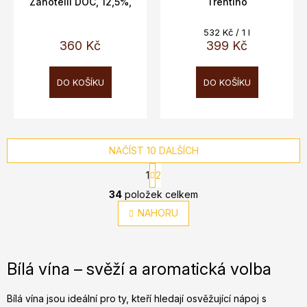
Zanotelli DOC, 12,5%,
Trentino
0,75l
Měrná
532 Kč / 1 l
cena:
360 Kč
399 Kč
DO KOŠÍKU
DO KOŠÍKU
NAČÍST 10 DALŠÍCH
S
1
2
t
O
r
34
položek celkem
v
á
NAHORU
l
n
á
k
o
d
v
a
Bílá vína – svěží a aromatická volba
á
c
n
í
í
Bílá vína jsou ideální pro ty, kteří hledají osvěžující nápoj s