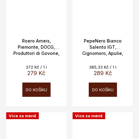
Roero Arneis,
PepeNero Bianco
Piemonte, DOCG,
Salento IGT,
Produttori di Govone,
Cignomoro, Apulie,
13,5%, 0,75l
12%,0,75L
Měrná
Měrná
372 Kč / 1 l
385,33 Kč / 1 l
cena:
cena:
279 Kč
289 Kč
DO KOŠÍKU
DO KOŠÍKU
Více za méně
Více za méně