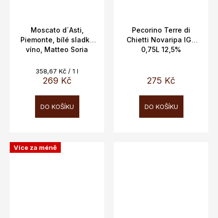
Moscato d´Asti,
Pecorino Terre di
Piemonte, bílé sladké
Chietti Novaripa IGT
víno, Matteo Soria
0,75L 12,5%
DOCG 5%, 0,75L
Měrná
358,67 Kč / 1 l
cena:
269 Kč
275 Kč
DO KOŠÍKU
DO KOŠÍKU
Více za méně