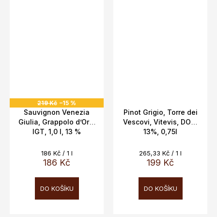
219 Kč
–15 %
Sauvignon Venezia
Pinot Grigio, Torre dei
Giulia, Grappolo d’Oro,
Vescovi, Vitevis, DOC,
IGT, 1,0 l, 13 %
13%, 0,75l
Měrná
Měrná
186 Kč / 1 l
265,33 Kč / 1 l
cena:
cena:
186 Kč
199 Kč
DO KOŠÍKU
DO KOŠÍKU