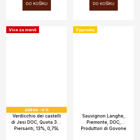
DO KOŠÍKU
DO KOŠÍKU
Více za méně
Výprodej
229 Kč
–4 %
Verdicchio dei castelli
Sauvignon Langhe,
di Jesi DOC, Quota 311,
Piemonte, DOC,
Piersanti, 13%, 0,75L
Produttori di Govone
13,5%, 0,75l