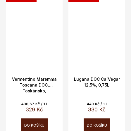
Vermentino Maremma
Lugana DOC Ca´Vegar
Toscana DOC,
12,5%, 0,75L
Toskánsko,
Cacciagrande, 12,5%,
0,75L
Měrná
Měrná
438,67 Kč / 1 l
440 Kč / 1 l
cena:
cena:
329 Kč
330 Kč
DO KOŠÍKU
DO KOŠÍKU