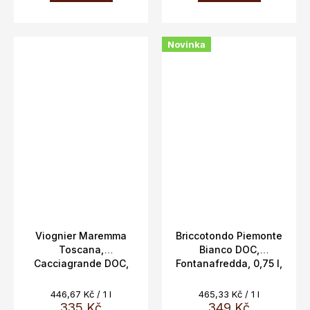
Novinka
Viognier Maremma
Briccotondo Piemonte
Toscana,
Bianco DOC,
Cacciagrande DOC,
Fontanafredda, 0,75 l,
13%, 0,75L
13 %
Měrná
Měrná
446,67 Kč / 1 l
465,33 Kč / 1 l
cena:
cena:
335 Kč
349 Kč