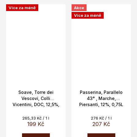
Více za méně
Akce
Více za méně
Soave, Torre dei
Passerina, Parallelo
Vescovi, Colli
43° , Marche,
Vicentini, DOC, 12,5%,
Piersanti, 12%, 0,75L
0,75L
Měrná
Měrná
265,33 Kč / 1 l
276 Kč / 1 l
cena:
cena:
199 Kč
207 Kč