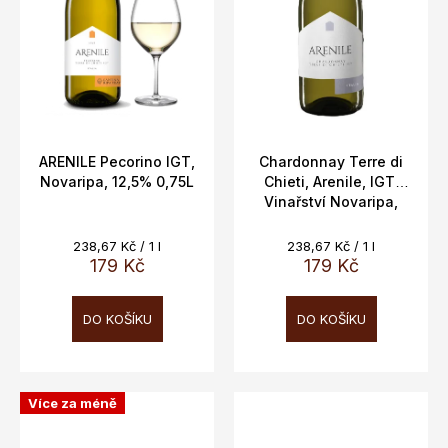
ARENILE Pecorino IGT,
Chardonnay Terre di
Novaripa, 12,5% 0,75L
Chieti, Arenile, IGT,
Vinařství Novaripa,
12,5%, 0,75l,
Měrná
Měrná
238,67 Kč / 1 l
238,67 Kč / 1 l
cena:
cena:
179 Kč
179 Kč
DO KOŠÍKU
DO KOŠÍKU
Více za méně