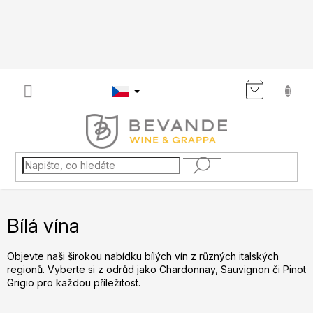
Přejít
na
obsah
NÁKU
KOŠÍK
Bílá vína
Objevte naši širokou nabídku bílých vín z různých italských
regionů. Vyberte si z odrůd jako Chardonnay, Sauvignon či Pinot
Grigio pro každou příležitost.