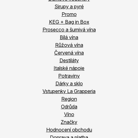
Sirupy a pyré
Promo
KEG + Bag in Box
Prosecco a šumivá vína
Bílá vína
Růžová vína
Červená vína
Destiláty
Italské nápoje
Potraviny
Dárky a sklo
Vstupenky La Grapperia
Region
Odrůda
Víno
Značky
Hodnocení obchodu
Doprava a platba