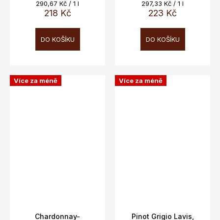
Měrná
Měrná
290,67 Kč / 1 l
297,33 Kč / 1 l
cena:
cena:
218 Kč
223 Kč
DO KOŠÍKU
DO KOŠÍKU
Více za méně
Více za méně
Chardonnay-
Pinot Grigio Lavis,