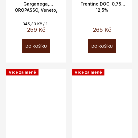
Garganega,
Trentino DOC, 0,75L
OROPASSO, Veneto,
12,5%
IGT, Biscardo 0,75l
13%
Měrná
345,33 Kč / 1 l
cena:
259 Kč
265 Kč
DO KOŠÍKU
DO KOŠÍKU
Více za méně
Více za méně