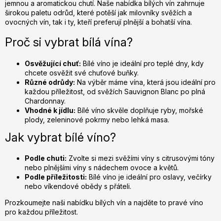
p
jemnou a aromatickou chutí. Naše nabídka bílých vín zahrnuje
r
širokou paletu odrůd, které potěší jak milovníky svěžích a
v
ovocných vín, tak i ty, kteří preferují plnější a bohatší vína.
k
Proč si vybrat bílá vína?
y
v
Osvěžující chuť:
Bílé víno je ideální pro teplé dny, kdy
ý
chcete osvěžit své chuťové buňky.
p
Různé odrůdy:
Na výběr máme vína, která jsou ideální pro
i
každou příležitost, od svěžích Sauvignon Blanc po plná
s
Chardonnay.
u
Vhodné k jídlu:
Bílé víno skvěle doplňuje ryby, mořské
plody, zeleninové pokrmy nebo lehká masa.
Jak vybrat bílé víno?
Podle chuti:
Zvolte si mezi svěžími víny s citrusovými tóny
nebo plnějšími víny s nádechem ovoce a květů.
Podle příležitosti:
Bílé víno je ideální pro oslavy, večírky
nebo víkendové obědy s přáteli.
Prozkoumejte naši nabídku bílých vín a najděte to pravé víno
pro každou příležitost.