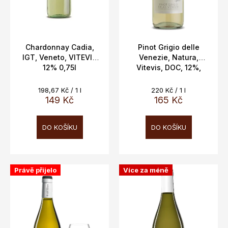
d
u
k
t
Chardonnay Cadia,
Pinot Grigio delle
IGT, Veneto, VITEVIS
Venezie, Natura,
ů
12% 0,75l
Vitevis, DOC, 12%,
0,75L
Měrná
Měrná
198,67 Kč / 1 l
220 Kč / 1 l
cena:
cena:
149 Kč
165 Kč
DO KOŠÍKU
DO KOŠÍKU
Právě přijelo
Více za méně