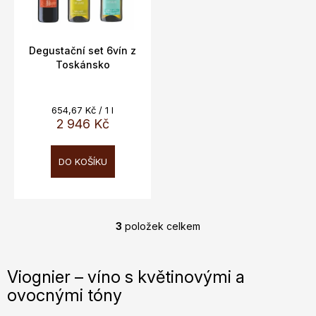
Degustační set 6vín z
Toskánsko
Měrná
654,67 Kč / 1 l
cena:
2 946 Kč
DO KOŠÍKU
3
položek celkem
O
v
l
Viognier – víno s květinovými a
á
ovocnými tóny
d
a