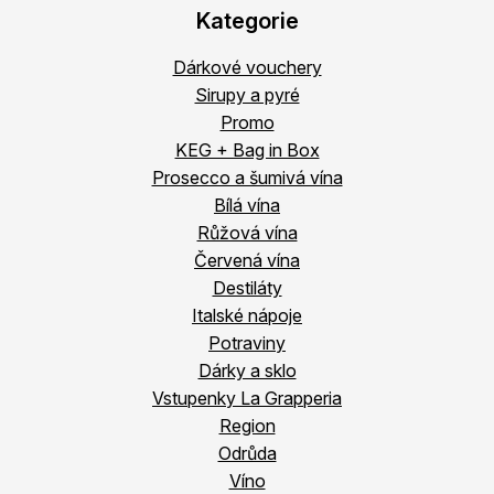
Kategorie
Dárkové vouchery
Sirupy a pyré
Promo
KEG + Bag in Box
Prosecco a šumivá vína
Bílá vína
Růžová vína
Červená vína
Destiláty
Italské nápoje
Potraviny
Dárky a sklo
Vstupenky La Grapperia
Region
Odrůda
Víno