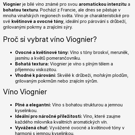
c
Viognier
je bílé víno známé pro svou
aromatickou intenzitu
a
bohatou texturu
. Pochází z Francie, ale dnes se pěstuje v
í
mnoha vinařských regionech světa. Víno je charakteristické pro
p
své
květinové a ovocné tóny
, ideální pro párování s drůbeží,
r
grilovanými pokrmy a zrajícími sýry.
v
k
Proč si vybrat víno Viognier?
y
v
Ovocné a květinové tóny:
Víno s tóny broskví, meruněk,
ý
jasmínu a květů pomerančovníku.
p
Bohatá textura:
Viognier je víno s plným tělem a
příjemnou viskozitou.
i
Vhodné k párování:
Skvělé k drůbeži, mořským plodům,
s
grilovaným pokrmům nebo zrajícím sýrům.
u
Víno Viognier
Plné a elegantní:
Víno s bohatou strukturou a jemnou
kyselinkou.
Ideální pro náročné příležitosti:
Víno, které zaujme
každého milovníka kvalitních aromatických vín.
Vyvážená chuť:
Vyvážené ovocné a květinové tóny v
harmonii s jemnou kyselinkou.