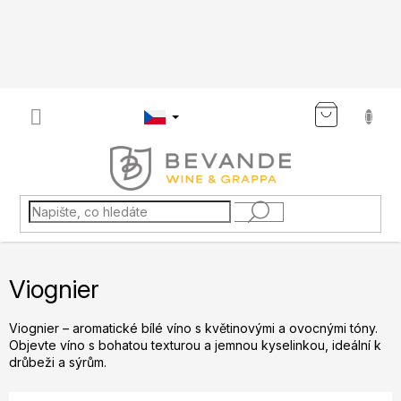
Přejít
na
obsah
NÁKU
KOŠÍK
Viognier
Viognier – aromatické bílé víno s květinovými a ovocnými tóny.
Objevte víno s bohatou texturou a jemnou kyselinkou, ideální k
drůbeži a sýrům.