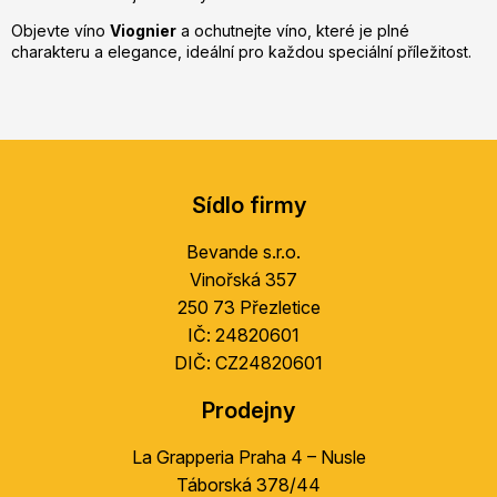
Objevte víno
Viognier
a ochutnejte víno, které je plné
charakteru a elegance, ideální pro každou speciální příležitost.
Z
á
Sídlo firmy
p
a
Bevande s.r.o.
t
Vinořská 357
í
250 73 Přezletice
IČ: 24820601
DIČ: CZ24820601
Prodejny
La Grapperia Praha 4 – Nusle
Táborská 378/44