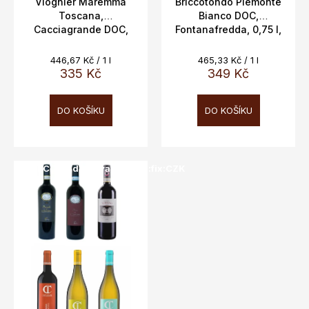
t
Viognier Maremma
Briccotondo Piemonte
Toscana,
Bianco DOC,
ů
Cacciagrande DOC,
Fontanafredda, 0,75 l,
13%, 0,75L
13 %
Měrná
Měrná
446,67 Kč / 1 l
465,33 Kč / 1 l
cena:
cena:
335 Kč
349 Kč
DO KOŠÍKU
DO KOŠÍKU
SALECODE:doprava100:100:fix:CZK