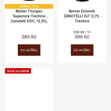
379 Kč
–5 %
Müller Thurgau
Kerner Dolomiti
Superiore Trentino
ZANOTELLI IGT 0,75L
Zanotelli DOC, 12,5%,
Trentino
0,75l
Měrná
532 Kč / 1 l
cena:
360 Kč
399 Kč
DO KOŠÍKU
DO KOŠÍKU
Více za méně