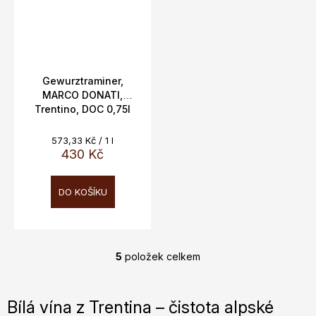
Gewurztraminer,
MARCO DONATI,
Trentino, DOC 0,75l
14%vol
Měrná
573,33 Kč / 1 l
cena:
430 Kč
DO KOŠÍKU
5
položek celkem
O
v
l
Bílá vína z Trentina – čistota alpské
á