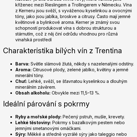
kříženec mezi Rieslingem a Trollingerem v Německu. Vína
z Kerneru jsou svěží, s vyváženou kyselinkou a ovocnými
tóny, jako jsou jablka, broskve a citrusy. Často mají jemné
květinové a bylinkové aroma. Kerner je známý svou
schopností produkovat vína s dobrou strukturou a
stárnutím, což z něj činí odrůdu vhodnou pro různá
vinařská prostředí
Charakteristika bílých vín z Trentina
Barva:
Světle slámově žlutá, někdy s nazelenalými odstíny.
Aroma:
Citrusové plody, zelené jablko, květiny a jemné
minerální tóny.
Chuť:
Lehké, svěží, se šťavnatou kyselinkou a dlouhým
minerálním závěrem.
Obsah alkoholu:
Obvykle mezi 11,5–13 %.
Ideální párování s pokrmy
Ryby a mořské plody:
Pečený pstruh, mušle, krevety.
Lehké těstoviny:
Pokrmy s bazalkovým pestem nebo
jemnými smetanovými omáčkami.
Sýry:
Měkké a středně vyzrálé sýry jako taleggio nebo