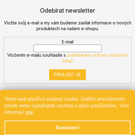
Odebírat newsletter
Vložte svůj e-mail a my vám budeme zasílat informace o nových
produktech na našem e-shopu.
E-mail
Vložením e-mailu souhlasíte s
podmínkami ochrany osobních
údajů
PŘIHLÁSIT SE
Tento web používá soubory cookie. Dalším procházením
tohoto webu vyjadřujete souhlas s jejich používáním.. Více
Vytvořil Shoptet
informací
zde
.
Nastavení
Copyright 2026
Bevande
. Všechna práva vyhrazena.