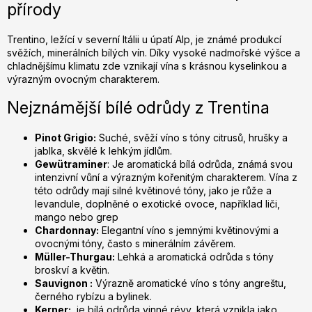
přírody
d
a
c
Trentino, ležící v severní Itálii u úpatí Alp, je známé produkcí
svěžích, minerálních bílých vín. Díky vysoké nadmořské výšce a
í
chladnějšímu klimatu zde vznikají vína s krásnou kyselinkou a
p
výrazným ovocným charakterem.
r
v
Nejznámější bílé odrůdy z Trentina
k
y
Pinot Grigio:
Suché, svěží víno s tóny citrusů, hrušky a
v
jablka, skvělé k lehkým jídlům.
ý
Gewütraminer
: Je aromatická bílá odrůda, známá svou
p
intenzivní vůní a výrazným kořenitým charakterem. Vína z
této odrůdy mají silné květinové tóny, jako je růže a
i
levandule, doplněné o exotické ovoce, například liči,
s
mango nebo grep
u
Chardonnay:
Elegantní víno s jemnými květinovými a
ovocnými tóny, často s minerálním závěrem.
Müller-Thurgau:
Lehká a aromatická odrůda s tóny
broskví a květin.
Sauvignon :
Výrazně aromatické víno s tóny angreštu,
černého rybízu a bylinek.
Kerner:
je bílá odrůda vinné révy, která vznikla jako