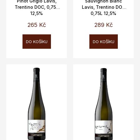
t
Pinot Grigio Lavis,
Sauvignon Blanc
Trentino DOC, 0,75L
Lavis, Trentino DOC
ů
12,5%
0,75L 12,5%
265 Kč
289 Kč
DO KOŠÍKU
DO KOŠÍKU