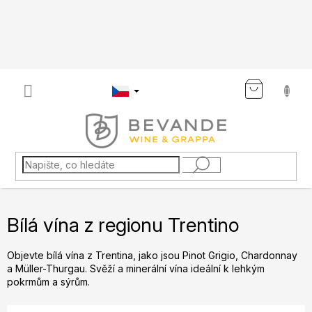
Přejít
na
obsah
NÁKU
KOŠÍK
Bílá vína z regionu Trentino
Objevte bílá vína z Trentina, jako jsou Pinot Grigio, Chardonnay
a Müller-Thurgau. Svěží a minerální vína ideální k lehkým
pokrmům a sýrům.