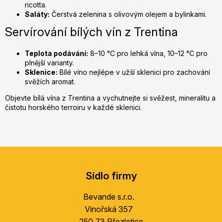
ricotta.
Saláty:
Čerstvá zelenina s olivovým olejem a bylinkami.
Servírování bílých vín z Trentina
Teplota podávání:
8–10 °C pro lehká vína, 10–12 °C pro
plnější varianty.
Sklenice:
Bílé víno nejlépe v užší sklenici pro zachování
svěžích aromat.
Objevte bílá vína z Trentina a vychutnejte si svěžest, mineralitu a
čistotu horského terroiru v každé sklenici.
Z
á
Sídlo firmy
p
a
Bevande s.r.o.
t
Vinořská 357
í
250 73 Přezletice