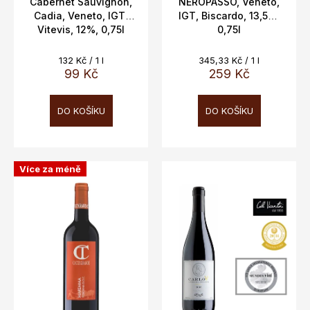
t
Cabernet Sauvignon,
NEROPASSO, Veneto,
Cadia, Veneto, IGT,
IGT, Biscardo, 13,5%,
ů
Vitevis, 12%, 0,75l
0,75l
Měrná
Měrná
132 Kč / 1 l
345,33 Kč / 1 l
cena:
cena:
99 Kč
259 Kč
DO KOŠÍKU
DO KOŠÍKU
Více za méně