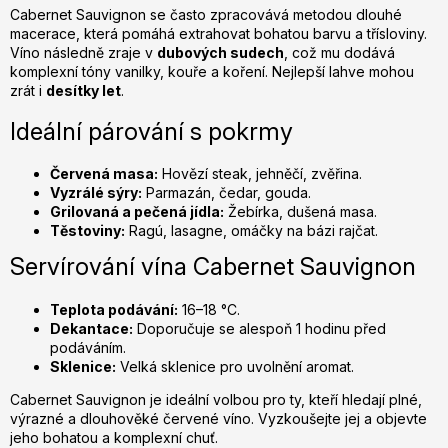
Cabernet Sauvignon se často zpracovává metodou dlouhé
macerace, která pomáhá extrahovat bohatou barvu a třísloviny.
Víno následně zraje v
dubových sudech
, což mu dodává
komplexní tóny vanilky, kouře a koření. Nejlepší lahve mohou
zrát i
desítky let
.
Ideální párování s pokrmy
Červená masa:
Hovězí steak, jehněčí, zvěřina.
Vyzrálé sýry:
Parmazán, čedar, gouda.
Grilovaná a pečená jídla:
Žebírka, dušená masa.
Těstoviny:
Ragú, lasagne, omáčky na bázi rajčat.
Servírování vína Cabernet Sauvignon
Teplota podávání:
16–18 °C.
Dekantace:
Doporučuje se alespoň 1 hodinu před
podáváním.
Sklenice:
Velká sklenice pro uvolnění aromat.
Cabernet Sauvignon je ideální volbou pro ty, kteří hledají plné,
výrazné a dlouhověké červené víno. Vyzkoušejte jej a objevte
jeho bohatou a komplexní chuť.