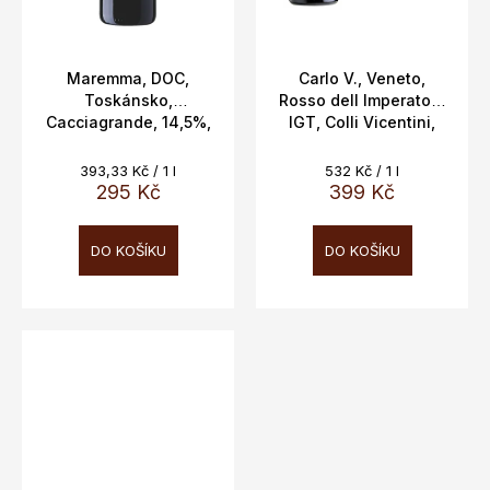
Maremma, DOC,
Carlo V., Veneto,
Toskánsko,
Rosso dell Imperatore
Cacciagrande, 14,5%,
IGT, Colli Vicentini,
0,75l
Vitevis, Veneto,
14,5%,0,75l
Měrná
Měrná
393,33 Kč / 1 l
532 Kč / 1 l
cena:
cena:
295 Kč
399 Kč
DO KOŠÍKU
DO KOŠÍKU