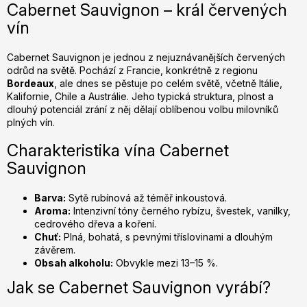
Cabernet Sauvignon – král červených
á
vín
d
a
c
Cabernet Sauvignon je jednou z nejuznávanějších červených
odrůd na světě. Pochází z Francie, konkrétně z regionu
í
Bordeaux
, ale dnes se pěstuje po celém světě, včetně Itálie,
p
Kalifornie, Chile a Austrálie. Jeho typická struktura, plnost a
r
dlouhý potenciál zrání z něj dělají oblíbenou volbu milovníků
v
plných vín.
k
y
Charakteristika vína Cabernet
v
Sauvignon
ý
p
Barva:
Sytě rubínová až téměř inkoustová.
i
Aroma:
Intenzivní tóny černého rybízu, švestek, vanilky,
s
cedrového dřeva a koření.
u
Chuť:
Plná, bohatá, s pevnými tříslovinami a dlouhým
závěrem.
Obsah alkoholu:
Obvykle mezi 13–15 %.
Jak se Cabernet Sauvignon vyrábí?