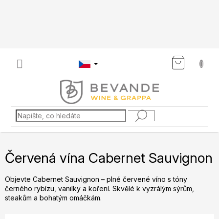
Přejít
na
obsah
NÁKU
KOŠÍK
Červená vína Cabernet Sauvignon
Objevte Cabernet Sauvignon – plné červené víno s tóny
černého rybízu, vanilky a koření. Skvělé k vyzrálým sýrům,
steakům a bohatým omáčkám.