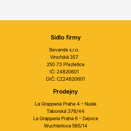
Z
á
Sídlo firmy
p
a
Bevande s.r.o.
t
Vinořská 357
í
250 73 Přezletice
IČ: 24820601
DIČ: CZ24820601
Prodejny
La Grapperia Praha 4 – Nusle
Táborská 378/44
La Grapperia Praha 6 – Dejvice
Wuchterlova 585/14