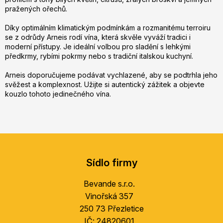
c
pražených ořechů.
í
p
Díky optimálním klimatickým podmínkám a rozmanitému terroiru
se z odrůdy Arneis rodí vína, která skvěle vyváží tradici i
r
moderní přístupy. Je ideální volbou pro sladění s lehkými
v
předkrmy, rybími pokrmy nebo s tradiční italskou kuchyní.
k
y
Arneis doporučujeme podávat vychlazené, aby se podtrhla jeho
v
svěžest a komplexnost. Užijte si autentický zážitek a objevte
ý
kouzlo tohoto jedinečného vína.
p
i
s
Z
u
á
Sídlo firmy
p
a
Bevande s.r.o.
t
Vinořská 357
í
250 73 Přezletice
IČ: 24820601