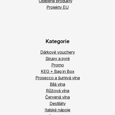
Oblíbené produkty
Projekty EU
Kategorie
Dárkové vouchery
Sirupy a pyré
Promo
KEG + Bag in Box
Prosecco a šumivá vína
Bílá vína
Růžová vína
Červená vína
Destiláty
Italské nápoje