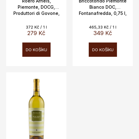
t
Roero Arneis,
Briccotondo Piemonte
Piemonte, DOCG,
Bianco DOC,
ů
Produttori di Govone,
Fontanafredda, 0,75 l,
13,5%, 0,75l
13 %
Měrná
Měrná
372 Kč / 1 l
465,33 Kč / 1 l
cena:
cena:
279 Kč
349 Kč
DO KOŠÍKU
DO KOŠÍKU