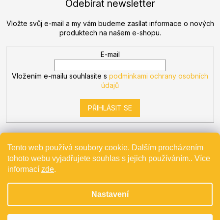
Odebírat newsletter
Vložte svůj e-mail a my vám budeme zasílat informace o nových
produktech na našem e-shopu.
E-mail
Vložením e-mailu souhlasíte s
podmínkami ochrany osobních
údajů
PŘIHLÁSIT SE
Tento web používá soubory cookie. Dalším procházením
tohoto webu vyjadřujete souhlas s jejich používáním.. Více
Vytvořil Shoptet
informací
zde
.
Nastavení
Copyright 2026
Bevande
. Všechna práva vyhrazena.
Projekt spolufinancovaný z EU - Modernizace a automatizace
v Bevande s.r.o.