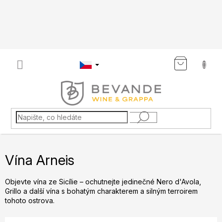
Přejít
na
obsah
NÁKU
KOŠÍK
Vína Arneis
Objevte vína ze Sicílie – ochutnejte jedinečné Nero d'Avola,
Grillo a další vína s bohatým charakterem a silným terroirem
tohoto ostrova.