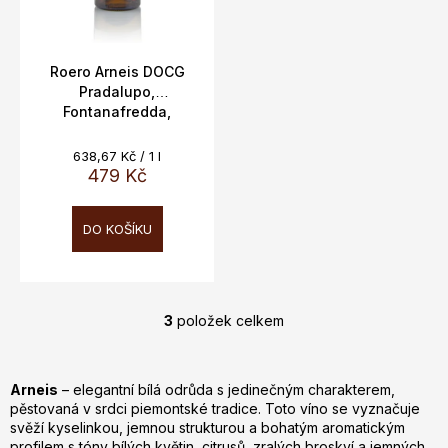
Roero Arneis DOCG
Pradalupo,
Fontanafredda,
Piemonte, 14%, 0,75l
Měrná
638,67 Kč / 1 l
cena:
479 Kč
DO KOŠÍKU
3
položek celkem
O
v
l
Arneis
– elegantní bílá odrůda s jedinečným charakterem,
á
pěstovaná v srdci piemontské tradice. Toto víno se vyznačuje
d
svěží kyselinkou, jemnou strukturou a bohatým aromatickým
a
profilem s tóny bílých květin, citrusů, zralých broskví a jemných