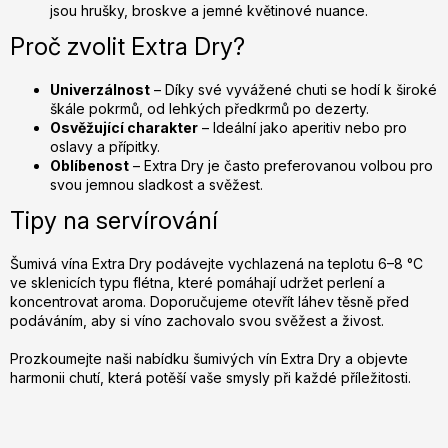
jsou hrušky, broskve a jemné květinové nuance.
s
u
Proč zvolit Extra Dry?
Univerzálnost
– Díky své vyvážené chuti se hodí k široké
škále pokrmů, od lehkých předkrmů po dezerty.
Osvěžující charakter
– Ideální jako aperitiv nebo pro
oslavy a přípitky.
Oblíbenost
– Extra Dry je často preferovanou volbou pro
svou jemnou sladkost a svěžest.
Tipy na servírování
Šumivá vína Extra Dry podávejte vychlazená na teplotu 6–8 °C
ve sklenicích typu flétna, které pomáhají udržet perlení a
koncentrovat aroma. Doporučujeme otevřít láhev těsně před
podáváním, aby si víno zachovalo svou svěžest a živost.
Prozkoumejte naši nabídku šumivých vín Extra Dry a objevte
harmonii chutí, která potěší vaše smysly při každé příležitosti.