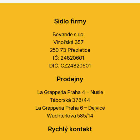
Z
á
Sídlo firmy
p
a
Bevande s.r.o.
t
Vinořská 357
í
250 73 Přezletice
IČ: 24820601
DIČ: CZ24820601
Prodejny
La Grapperia Praha 4 – Nusle
Táborská 378/44
La Grapperia Praha 6 – Dejvice
Wuchterlova 585/14
Rychlý kontakt