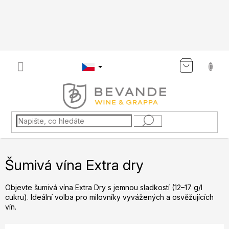
Přejít
na
obsah
NÁKU
KOŠÍK
Šumivá vína Extra dry
Objevte šumivá vína Extra Dry s jemnou sladkostí (12–17 g/l
cukru). Ideální volba pro milovníky vyvážených a osvěžujících
vín.