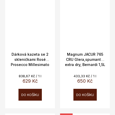
Dárková kazeta se 2
Magnum JACUR 765
skleničkami Rosé
CRU Glera,spumante,
Prosecco Millesimato
extra dry, Bernardi 1,5L
Vinařství Vitevis, 11,5%
11%
0,75l
Měrná
Měrná
838,67 Kč / 1 l
433,33 Kč / 1 l
cena:
cena:
629 Kč
650 Kč
DO KOŠÍKU
DO KOŠÍKU