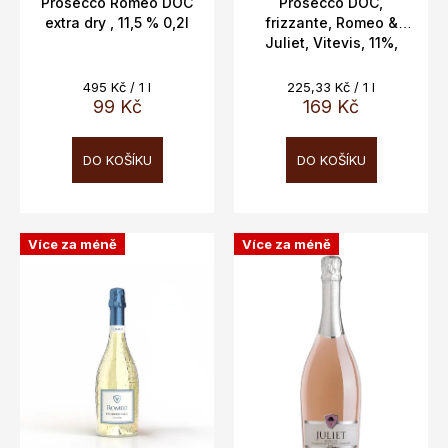
t
Prosecco Romeo DOC
Prosecco DOC,
extra dry , 11,5 % 0,2l
frizzante, Romeo &
ů
Juliet, Vitevis, 11%,
0,75l
Měrná
Měrná
495 Kč / 1 l
225,33 Kč / 1 l
cena:
cena:
99 Kč
169 Kč
DO KOŠÍKU
DO KOŠÍKU
Více za méně
Více za méně