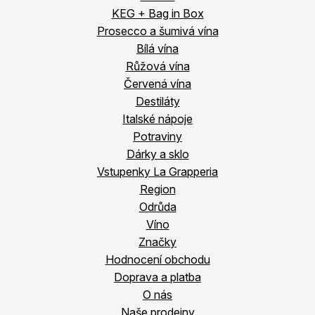
KEG + Bag in Box
Prosecco a šumivá vína
Bílá vína
Růžová vína
Červená vína
Destiláty
Italské nápoje
Potraviny
Dárky a sklo
Vstupenky La Grapperia
Region
Odrůda
Víno
Značky
Hodnocení obchodu
Doprava a platba
O nás
Naše prodejny