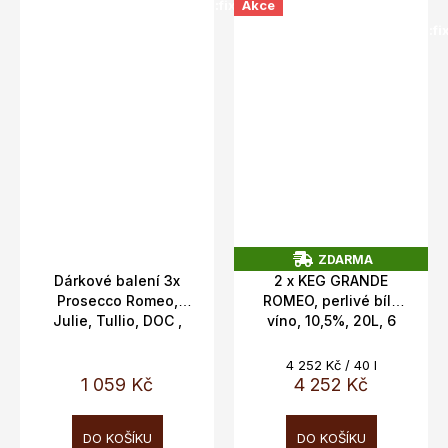
SALECODE:doprava100:100:fix:CZK
Akce
SALECODE:doprava100:100:fi
ZDARMA
Z
Dárkové balení 3x
2 x KEG GRANDE
D
Prosecco Romeo,
ROMEO, perlivé bílé
A
Julie, Tullio, DOC ,
víno, 10,5%, 20L, 6
R
M
11,5%, 3x0,75l
skleniček
A
Měrná
4 252 Kč / 40 l
cena:
1 059 Kč
4 252 Kč
DO KOŠÍKU
DO KOŠÍKU