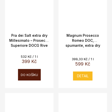
Pra dei Salt extra dry
Magnum Prosecco
Millesimato – Prosecco
Romeo DOC,
Superiore DOCG Rive
spumante, extra dry
di Collalto | Cantine
11,5% 1,5L
Bernardi Pietro Figl
Měrná
532 Kč / 1 l
Měrná
399,33 Kč / 1 l
cena:
399 Kč
cena:
599 Kč
DO KOŠÍKU
DETAIL