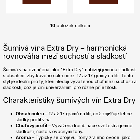
10
položek celkem
O
v
l
Šumivá vína Extra Dry – harmonická
á
rovnováha mezi suchostí a sladkostí
d
a
c
Šumivá vína označená jako "Extra Dry" nabízejí jemnou sladkost
s obsahem zbytkového cukru mezi 12 až 17 gramy na litr. Tento
í
styl je ideální pro ty, kteří hledají vyváženou chuť mezi suchostí a
p
sladkostí, což je činí univerzálními pro různé příležitosti.
r
v
Charakteristiky šumivých vín Extra Dry
k
y
Obsah cukru
– 12 až 17 gramů na litr, což zajišťuje lehce
v
sladký profil vína.
ý
Chuťový profil
– Vyvážená kombinace svěžesti a jemné
p
sladkosti, často s ovocnými tóny.
Aroma
– Typicky se projevují tóny zralého ovoce, jako
i