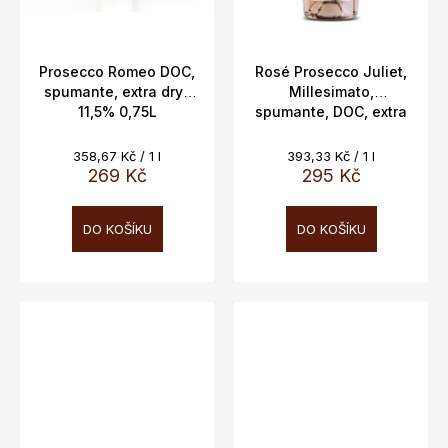
Prosecco Romeo DOC,
Rosé Prosecco Juliet,
spumante, extra dry ,
Millesimato,
11,5% 0,75L
spumante, DOC, extra
dry , Vitevis, 11,5%,
0,75l
Měrná
Měrná
358,67 Kč / 1 l
393,33 Kč / 1 l
cena:
cena:
269 Kč
295 Kč
DO KOŠÍKU
DO KOŠÍKU