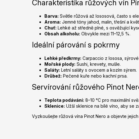
Charakteristika růžových vín Pi
Barva:
Světle růžová až lososová, často s el
Aroma:
Jemné tóny jahod, malin, třešní a květ
Chuť:
Lehké až středně plné, s osvěžující kyse
Obsah alkoholu:
Obvykle mezi 11–12,5 %.
Ideální párování s pokrmy
Lehké předkrmy:
Carpaccio z lososa, sýrové t
Mořské plody:
Sushi, krevety, mušle.
Saláty:
Letní saláty s ovocem a kozím sýrem.
Drůbež:
Pečené kuře nebo kachní prsa.
Servírování růžového Pinot Ner
Teplota podávání:
8–10 °C pro maximální svě
Sklenice:
Užší sklenice na bílé víno, aby se 
Vyzkoušejte růžová vína Pinot Nero a objevte jejic