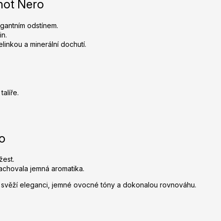
not Nero
í
p
r
egantním odstínem.
v
in.
linkou a minerální dochutí.
k
y
v
ý
p
alíře.
i
s
u
o
žest.
zachovala jemná aromatika.
h svěží eleganci, jemné ovocné tóny a dokonalou rovnováhu.