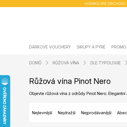
Přejít
HODNOCENÍ OBCHODU
na
obsah
DÁRKOVÉ VOUCHERY
SIRUPY A PYRÉ
PROMO
DOMŮ
RŮŽOVÁ VÍNA
DLE TYPOLOGIE
Růžová vína Pinot Nero
Objevte růžová vína z odrůdy Pinot Nero. Elegantní
Ř
a
Nejlevnější
Nejdražší
Nejprodávanější
Abec
z