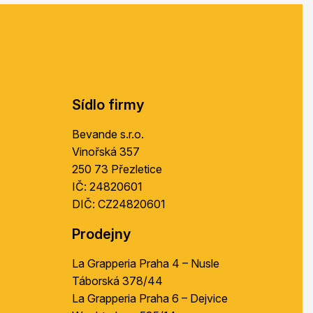
Z
á
p
a
t
í
Sídlo firmy
Bevande s.r.o.
Vinořská 357
250 73 Přezletice
IČ: 24820601
DIČ: CZ24820601
Prodejny
La Grapperia Praha 4 – Nusle
Táborská 378/44
La Grapperia Praha 6 – Dejvice