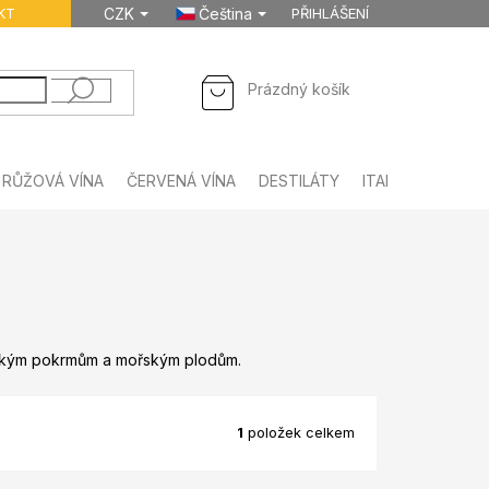
KT
CZK
Čeština
PŘIHLÁŠENÍ
NÁKUPNÍ
Prázdný košík
KOŠÍK
RŮŽOVÁ VÍNA
ČERVENÁ VÍNA
DESTILÁTY
ITALSKÉ NÁPOJE
 lehkým pokrmům a mořským plodům.
1
položek celkem