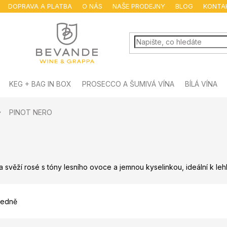
DOPRAVA A PLATBA
O NÁS
NAŠE PRODEJNY
BLOG
KONTA
KEG + BAG IN BOX
PROSECCO A ŠUMIVÁ VÍNA
BÍLÁ VÍNA
PINOT NERO
 a svěží rosé s tóny lesního ovoce a jemnou kyselinkou, ideální k
edně