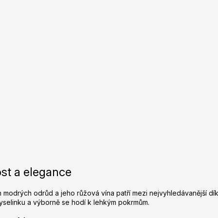
O
v
l
st a elegance
á
d
h modrých odrůd a jeho růžová vína patří mezi nejvyhledávanější dí
a
 kyselinku a výborně se hodí k lehkým pokrmům.
c