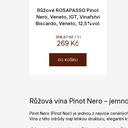
Růžové ROSAPASSO Pinot
Nero, Veneto, IGT, Vinařství
Biscardo, Veneto, 12,5%vol.
0,75L
Měrná
358,67 Kč / 1 l
cena:
269 Kč
DO KOŠÍKU
Růžová vína Pinot Nero – jemno
Pinot Nero (Pinot Noir) je jednou z nejvíce ceněnýc
Vína z této odrůdy mají lehkou strukturu, elegantní