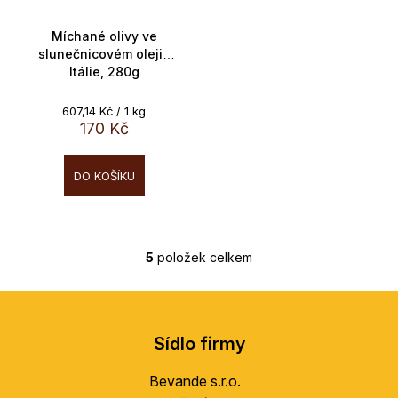
Míchané olivy ve
slunečnicovém oleji ,
Itálie, 280g
Měrná
607,14 Kč / 1 kg
cena:
170 Kč
DO KOŠÍKU
5
položek celkem
O
v
Z
l
á
á
Sídlo firmy
d
p
a
a
Bevande s.r.o.
c
t