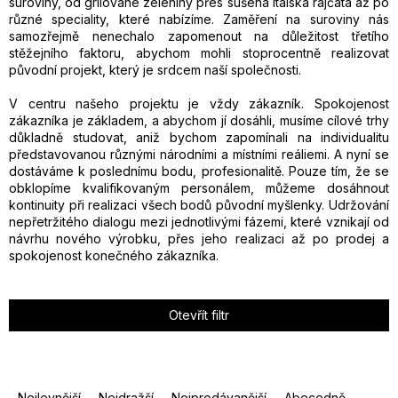
suroviny, od grilované zeleniny přes sušená italská rajčata až po
různé speciality, které nabízíme. Zaměření na suroviny nás
samozřejmě nenechalo zapomenout na důležitost třetího
stěžejního faktoru, abychom mohli stoprocentně realizovat
původní projekt, který je srdcem naší společnosti.
V centru našeho projektu je vždy zákazník. Spokojenost
zákazníka je základem, a abychom jí dosáhli, musíme cílové trhy
důkladně studovat, aniž bychom zapomínali na individualitu
představovanou různými národními a místními reáliemi. A nyní se
dostáváme k poslednímu bodu, profesionalitě. Pouze tím, že se
obklopíme kvalifikovaným personálem, můžeme dosáhnout
kontinuity při realizaci všech bodů původní myšlenky. Udržování
nepřetržitého dialogu mezi jednotlivými fázemi, které vznikají od
návrhu nového výrobku, přes jeho realizaci až po prodej a
spokojenost konečného zákazníka.
Otevřít filtr
Ř
Nejlevnější
Nejdražší
Nejprodávanější
Abecedně