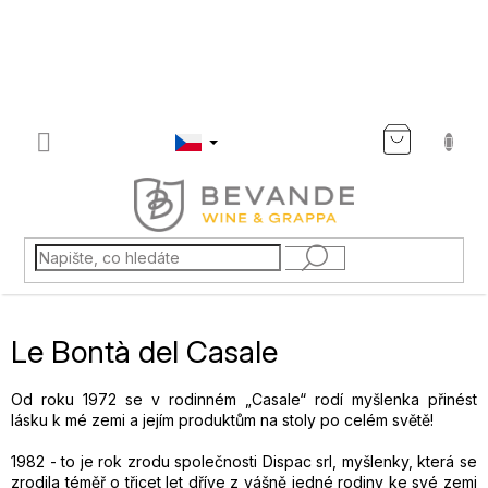
Přejít
na
obsah
NÁKU
KOŠÍK
Le Bontà del Casale
Od roku 1972 se v rodinném „Casale“ rodí myšlenka přinést
lásku k mé zemi a jejím produktům na stoly po celém světě!
1982 - to je rok zrodu společnosti Dispac srl, myšlenky, která se
zrodila téměř o třicet let dříve z vášně jedné rodiny ke své zemi