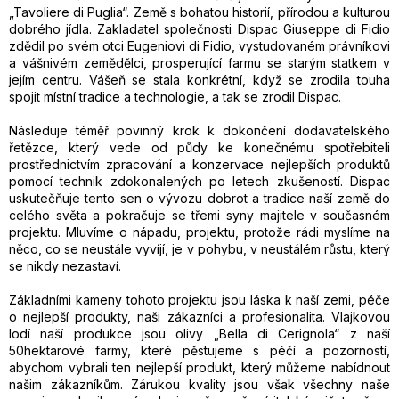
„Tavoliere di Puglia“. Země s bohatou historií, přírodou a kulturou
dobrého jídla. Zakladatel společnosti Dispac Giuseppe di Fidio
zdědil po svém otci Eugeniovi di Fidio, vystudovaném právníkovi
a vášnivém zemědělci, prosperující farmu se starým statkem v
jejím centru. Vášeň se stala konkrétní, když se zrodila touha
spojit místní tradice a technologie, a tak se zrodil Dispac.
Následuje téměř povinný krok k dokončení dodavatelského
řetězce, který vede od půdy ke konečnému spotřebiteli
prostřednictvím zpracování a konzervace nejlepších produktů
pomocí technik zdokonalených po letech zkušeností. Dispac
uskutečňuje tento sen o vývozu dobrot a tradice naší země do
celého světa a pokračuje se třemi syny majitele v současném
projektu. Mluvíme o nápadu, projektu, protože rádi myslíme na
něco, co se neustále vyvíjí, je v pohybu, v neustálém růstu, který
se nikdy nezastaví.
Základními kameny tohoto projektu jsou láska k naší zemi, péče
o nejlepší produkty, naši zákazníci a profesionalita. Vlajkovou
lodí naší produkce jsou olivy „Bella di Cerignola“ z naší
50hektarové farmy, které pěstujeme s péčí a pozorností,
abychom vybrali ten nejlepší produkt, který můžeme nabídnout
našim zákazníkům. Zárukou kvality jsou však všechny naše