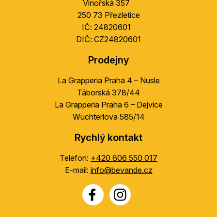
í
Vinořská 357
í
p
250 73 Přezletice
r
IČ: 24820601
v
DIČ: CZ24820601
k
y
Prodejny
v
ý
La Grapperia Praha 4 – Nusle
p
Táborská 378/44
i
La Grapperia Praha 6 – Dejvice
s
Wuchterlova 585/14
u
Rychlý kontakt
Telefon:
+420 606 550 017
E-mail:
info@bevande.cz