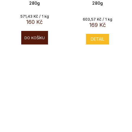
280g
280g
Měrná
571,43 Kč / 1 kg
Měrná
603,57 Kč / 1 kg
cena:
160 Kč
cena:
169 Kč
DO KOŠÍKU
DETAIL