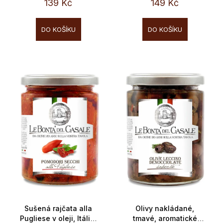
cena:
cena:
139 Kč
149 Kč
DO KOŠÍKU
DO KOŠÍKU
Sušená rajčata alla
Olivy nakládané,
Pugliese v oleji, Itálie,
tmavé, aromatické