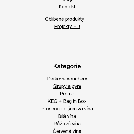
Kontakt
Oblíbené produkty
Projekty EU
Kategorie
Dárkové vouchery
Sirupy a pyré
Promo
KEG + Bag in Box
Prosecco a šumivá vína
Bílá vína
Růžová vína
Červená vína