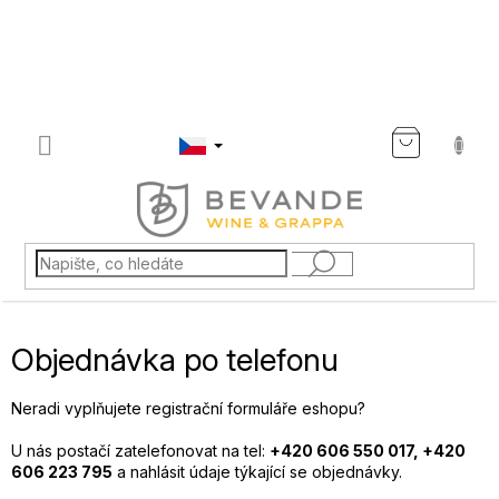
Přejít
na
obsah
NÁKU
KOŠÍK
Objednávka po telefonu
Neradi vyplňujete registrační formuláře eshopu?
U nás postačí zatelefonovat na tel:
+420 606 550 017, +420
606 223 795
a nahlásit údaje týkající se objednávky.