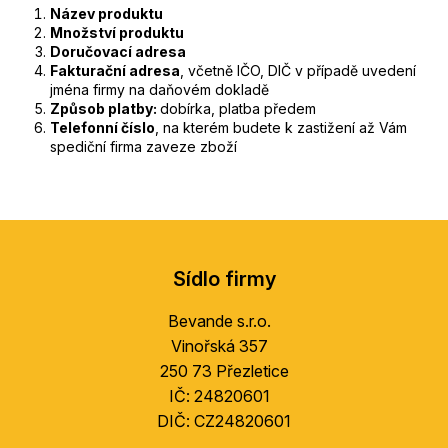
​Název produktu
Množství produktu
Doručovací adresa
Fakturační adresa
, včetně IČO, DIČ v případě uvedení
jména firmy na daňovém dokladě
Způsob platby:
dobírka, platba předem
Telefonní číslo
, na kterém budete k zastižení až Vám
spediční firma zaveze zboží
Z
á
Sídlo firmy
p
a
Bevande s.r.o.
t
Vinořská 357
í
250 73 Přezletice
IČ: 24820601
DIČ: CZ24820601