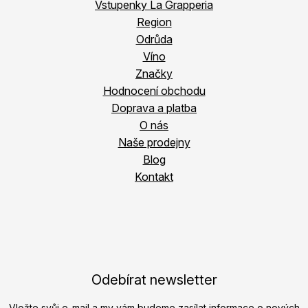
Vstupenky La Grapperia
Region
Odrůda
Víno
Značky
Hodnocení obchodu
Doprava a platba
O nás
Naše prodejny
Blog
Kontakt
Odebírat newsletter
Vložte svůj e-mail a my vám budeme zasílat informace o nových