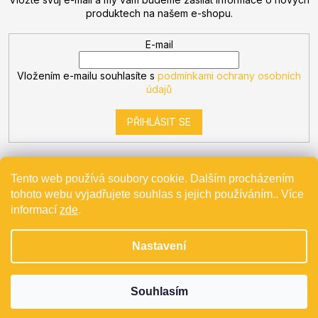
produktech na našem e-shopu.
E-mail
Vložením e-mailu souhlasíte s
podmínkami ochrany osobních
údajů
PŘIHLÁSIT SE
Tento web používá soubory cookie. Dalším procházením
tohoto webu vyjadřujete souhlas s jejich používáním.. Více
Vytvořil Shoptet
informací
zde
.
Nastavení
Copyright 2026
Bevande
. Všechna práva vyhrazena.
Projekt spolufinancovaný z EU - Modernizace a automatizace
v Bevande s.r.o.
Souhlasím