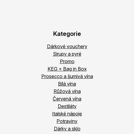
Kategorie
Dárkové vouchery
Sirupy a pyré
Promo
KEG + Bag in Box
Prosecco a šumivá vína
Bílá vína
Růžová vína
Červená vína
Destiláty
Italské nápoje
Potraviny
Dárky a sklo