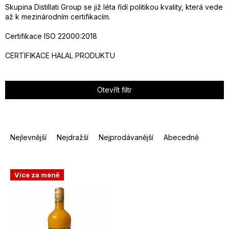
Skupina Distillati Group se již léta řídí politikou kvality, která vede
až k mezinárodním certifikacím.
Certifikace ISO 22000:2018
CERTIFIKACE HALAL PRODUKTU
Otevřít filtr
Ř
a
Nejlevnější
Nejdražší
Nejprodávanější
Abecedně
z
e
V
Více za méně
n
ý
í
p
p
i
r
s