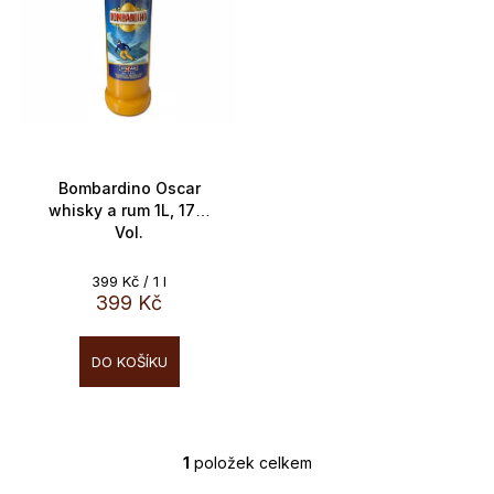
o
p
d
r
u
o
k
d
t
u
ů
k
t
Bombardino Oscar
whisky a rum 1L, 17%
ů
Vol.
Měrná
399 Kč / 1 l
cena:
399 Kč
DO KOŠÍKU
1
položek celkem
O