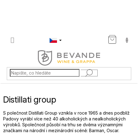
Přejít
na
obsah
NÁKU
KOŠÍK
Distillati group
S polečnost Distillati Group vznikla v roce 1965 a dnes podblíž
Padovy vyrábí více než 40 alkoholických a nealkoholických
výrobků. Společnost působí na trhu se dvěma významnými
značkami na národní i mezinárodní scéně: Barman, Oscar.