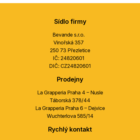
v
Z
l
á
á
Sídlo firmy
d
p
a
a
Bevande s.r.o.
c
t
í
Vinořská 357
í
p
250 73 Přezletice
r
IČ: 24820601
v
DIČ: CZ24820601
k
y
Prodejny
v
ý
La Grapperia Praha 4 – Nusle
p
Táborská 378/44
i
La Grapperia Praha 6 – Dejvice
s
Wuchterlova 585/14
u
Rychlý kontakt