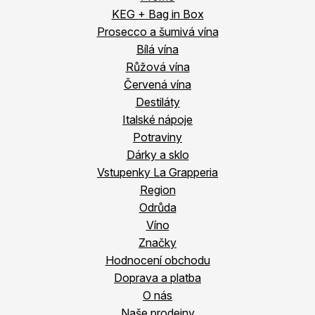
KEG + Bag in Box
Prosecco a šumivá vína
Bílá vína
Růžová vína
Červená vína
Destiláty
Italské nápoje
Potraviny
Dárky a sklo
Vstupenky La Grapperia
Region
Odrůda
Víno
Značky
Hodnocení obchodu
Doprava a platba
O nás
Naše prodejny