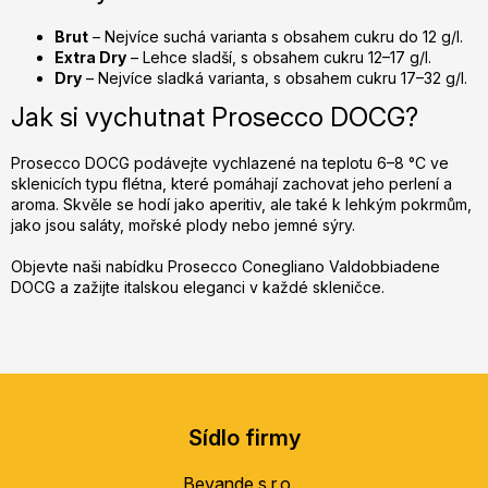
Brut
– Nejvíce suchá varianta s obsahem cukru do 12 g/l.
Extra Dry
– Lehce sladší, s obsahem cukru 12–17 g/l.
Dry
– Nejvíce sladká varianta, s obsahem cukru 17–32 g/l.
Jak si vychutnat Prosecco DOCG?
Prosecco DOCG podávejte vychlazené na teplotu 6–8 °C ve
sklenicích typu flétna, které pomáhají zachovat jeho perlení a
aroma. Skvěle se hodí jako aperitiv, ale také k lehkým pokrmům,
jako jsou saláty, mořské plody nebo jemné sýry.
Objevte naši nabídku Prosecco Conegliano Valdobbiadene
DOCG a zažijte italskou eleganci v každé skleničce.
Z
á
Sídlo firmy
p
a
Bevande s.r.o.