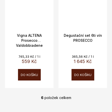
Vigna ALTENA
Degustační set 6ti vín
Prosecco
PROSECCO
Valdobbiadene
Conegliano
DOCG,Bortolotti 0,75L
Měrná
Měrná
745,33 Kč / 1 l
365,56 Kč / 1 l
11,8%, číslovaná edice
cena:
cena:
559 Kč
1 645 Kč
DO KOŠÍKU
DO KOŠÍKU
6
položek celkem
O
v
l