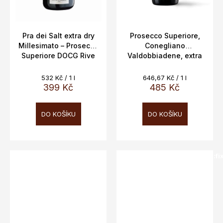
Pra dei Salt extra dry
Prosecco Superiore,
Millesimato – Prosecco
Conegliano
Superiore DOCG Rive
Valdobbiadene, extra
di Collalto | Cantine
brut, DOCG, Rive di
Bernardi Pietro Figl
Ogliano, Borgo Antico,
Měrná
Měrná
532 Kč / 1 l
646,67 Kč / 1 l
11,5%, 0,75L
cena:
cena:
399 Kč
485 Kč
DO KOŠÍKU
DO KOŠÍKU
SALECODE:doprava100:100:fi