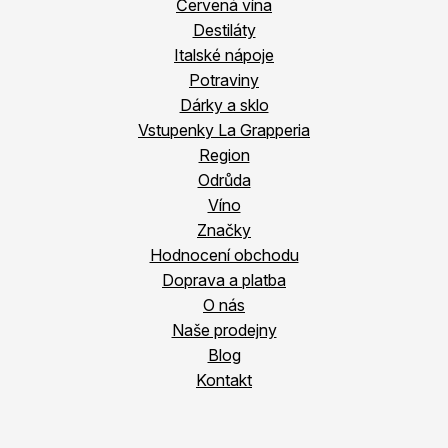
Červená vína
Destiláty
Italské nápoje
Potraviny
Dárky a sklo
Vstupenky La Grapperia
Region
Odrůda
Víno
Značky
Hodnocení obchodu
Doprava a platba
O nás
Naše prodejny
Blog
Kontakt