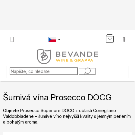
Přejít
na
obsah
NÁKU
KOŠÍK
Šumivá vína Prosecco DOCG
Objevte Prosecco Superiore DOCG z oblasti Conegliano
Valdobbiadene – šumivé víno nejvyšší kvality s jemným perlením
a bohatým aroma.