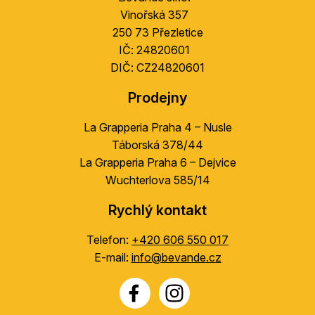
t
Vinořská 357
í
250 73 Přezletice
IČ: 24820601
DIČ: CZ24820601
Prodejny
La Grapperia Praha 4 – Nusle
Táborská 378/44
La Grapperia Praha 6 – Dejvice
Wuchterlova 585/14
Rychlý kontakt
Telefon:
+420 606 550 017
E-mail:
info@bevande.cz