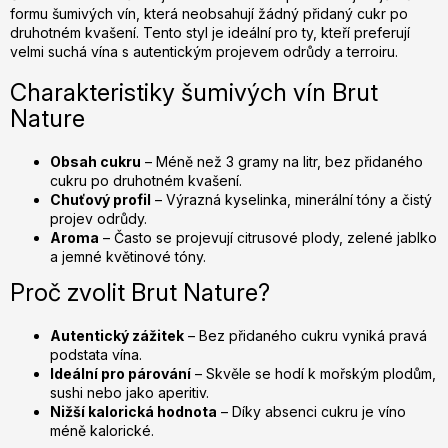
formu šumivých vín, která neobsahují žádný přidaný cukr po
í
druhotném kvašení. Tento styl je ideální pro ty, kteří preferují
p
velmi suchá vína s autentickým projevem odrůdy a terroiru.
r
v
Charakteristiky šumivých vín Brut
k
Nature
y
v
Obsah cukru
– Méně než 3 gramy na litr, bez přidaného
ý
cukru po druhotném kvašení.
p
Chuťový profil
– Výrazná kyselinka, minerální tóny a čistý
i
projev odrůdy.
s
Aroma
– Často se projevují citrusové plody, zelené jablko
u
a jemné květinové tóny.
Proč zvolit Brut Nature?
Autentický zážitek
– Bez přidaného cukru vyniká pravá
podstata vína.
Ideální pro párování
– Skvěle se hodí k mořským plodům,
sushi nebo jako aperitiv.
Nižší kalorická hodnota
– Díky absenci cukru je víno
méně kalorické.