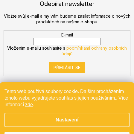
Odebírat newsletter
Vložte svůj e-mail a my vám budeme zasílat informace o nových
produktech na našem e-shopu.
E-mail
Vložením e-mailu souhlasíte s
podmínkami ochrany osobních
údajů
PŘIHLÁSIT SE
Tento web používá soubory cookie. Dalším procházením
tohoto webu vyjadřujete souhlas s jejich používáním.. Více
Vytvořil Shoptet
informací
zde
.
Nastavení
Copyright 2026
Bevande
. Všechna práva vyhrazena.
Projekt spolufinancovaný z EU - Modernizace a automatizace
v Bevande s.r.o.