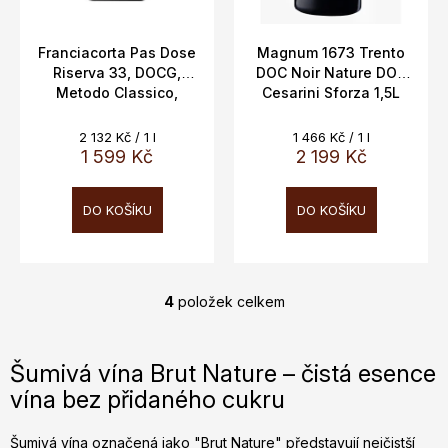
Franciacorta Pas Dose
Magnum 1673 Trento
Riserva 33, DOCG,
DOC Noir Nature DOC
Metodo Classico,
Cesarini Sforza 1,5L
Ferghettina,12,5%,
12,5%
0,75L
Měrná
Měrná
2 132 Kč / 1 l
1 466 Kč / 1 l
cena:
cena:
1 599 Kč
2 199 Kč
DO KOŠÍKU
DO KOŠÍKU
4
položek celkem
O
v
l
Šumivá vína Brut Nature – čistá esence
á
vína bez přidaného cukru
d
a
c
Šumivá vína označená jako "Brut Nature" představují nejčistší