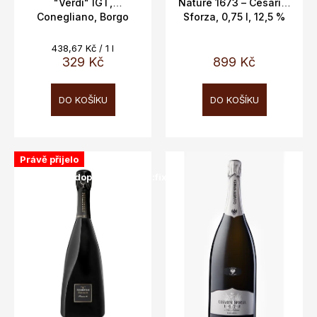
"Verdi" IGT,
Nature 1673 – Cesarini
ů
Conegliano, Borgo
Sforza, 0,75 l, 12,5 %
Antico 11%, 0,75L
Měrná
438,67 Kč / 1 l
cena:
329 Kč
899 Kč
DO KOŠÍKU
DO KOŠÍKU
Právě přijelo
SALECODE:doprava100:100:fix:CZK