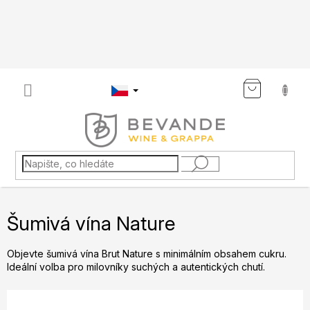
Přejít
na
obsah
NÁKU
KOŠÍK
Šumivá vína Nature
Objevte šumivá vína Brut Nature s minimálním obsahem cukru.
Ideální volba pro milovníky suchých a autentických chutí.
Ř