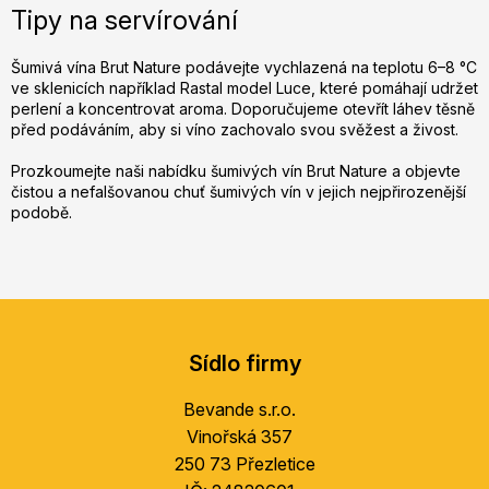
Tipy na servírování
Šumivá vína Brut Nature podávejte vychlazená na teplotu 6–8 °C
ve sklenicích například Rastal model Luce, které pomáhají udržet
perlení a koncentrovat aroma. Doporučujeme otevřít láhev těsně
před podáváním, aby si víno zachovalo svou svěžest a živost.
Prozkoumejte naši nabídku šumivých vín Brut Nature a objevte
čistou a nefalšovanou chuť šumivých vín v jejich nejpřirozenější
podobě.
Z
á
Sídlo firmy
p
a
Bevande s.r.o.
t
Vinořská 357
í
250 73 Přezletice