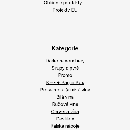
Oblíbené produkty
Projekty EU
Kategorie
Dárkové vouchery
Sirupy a pyré
Promo
KEG + Bag in Box
Prosecco a šumivá vína
Bílá vína
Růžová vína
Červená vína
Destiláty
Italské nápoje