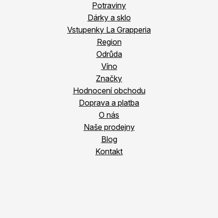
Potraviny
Dárky a sklo
Vstupenky La Grapperia
Region
Odrůda
Víno
Značky
Hodnocení obchodu
Doprava a platba
O nás
Naše prodejny
Blog
Kontakt