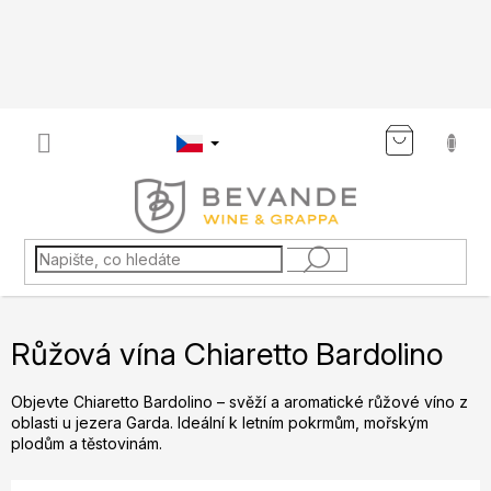
Přejít
na
obsah
NÁKU
KOŠÍK
Růžová vína Chiaretto Bardolino
Objevte Chiaretto Bardolino – svěží a aromatické růžové víno z
oblasti u jezera Garda. Ideální k letním pokrmům, mořským
plodům a těstovinám.