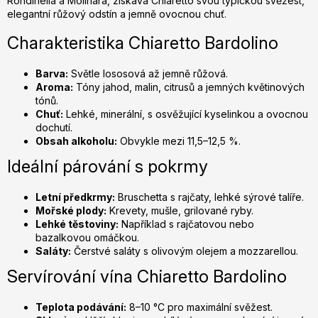
Rondinella a Molinara, získává Chiaretto svou typickou svěžest,
r
elegantní růžový odstín a jemně ovocnou chuť.
v
k
Charakteristika Chiaretto Bardolino
y
v
Barva:
Světle lososová až jemně růžová.
ý
Aroma:
Tóny jahod, malin, citrusů a jemných květinových
p
tónů.
Chuť:
Lehké, minerální, s osvěžující kyselinkou a ovocnou
i
dochutí.
s
Obsah alkoholu:
Obvykle mezi 11,5–12,5 %.
u
Ideální párování s pokrmy
Letní předkrmy:
Bruschetta s rajčaty, lehké sýrové talíře.
Mořské plody:
Krevety, mušle, grilované ryby.
Lehké těstoviny:
Například s rajčatovou nebo
bazalkovou omáčkou.
Saláty:
Čerstvé saláty s olivovým olejem a mozzarellou.
Servírování vína Chiaretto Bardolino
Teplota podávání:
8–10 °C pro maximální svěžest.