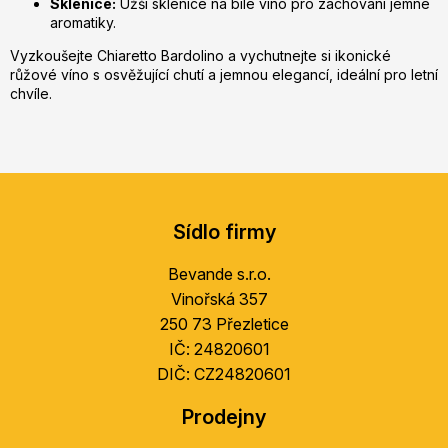
Sklenice:
Užší sklenice na bílé víno pro zachování jemné
aromatiky.
Vyzkoušejte Chiaretto Bardolino a vychutnejte si ikonické
růžové víno s osvěžující chutí a jemnou elegancí, ideální pro letní
chvíle.
Z
á
Sídlo firmy
p
a
Bevande s.r.o.
t
Vinořská 357
í
250 73 Přezletice
IČ: 24820601
DIČ: CZ24820601
Prodejny