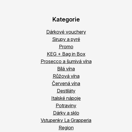
Kategorie
Dárkové vouchery
Sirupy a pyré
Promo
KEG + Bag in Box
Prosecco a šumivá vína
Bílá vína
Růžová vína
Červená vína
Destiláty
Italské nápoje
Potraviny
Dárky a sklo
Vstupenky La Grapperia
Region