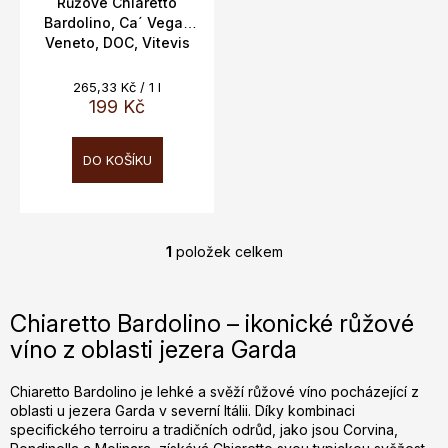
t
Růžové Chiaretto
Bardolino, Ca´ Vegar,
ů
Veneto, DOC, Vitevis
Itálie, 0,75l, 12,5%,
Měrná
265,33 Kč / 1 l
cena:
199 Kč
DO KOŠÍKU
1
položek celkem
O
v
l
Chiaretto Bardolino – ikonické růžové
á
víno z oblasti jezera Garda
d
a
c
Chiaretto Bardolino je lehké a svěží růžové víno pocházející z
oblasti u jezera Garda v severní Itálii. Díky kombinaci
í
specifického terroiru a tradičních odrůd, jako jsou Corvina,
p