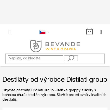
Přejít
na
obsah
NÁKU
KOŠÍK
Destiláty od výrobce Distilati group
Objevte destiláty Distillati Group – italské grappy a likéry s
bohatou chutí a tradiční výrobou. Skvělé pro milovníky kvalitních
destilátů.