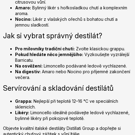
citrusovou vůní.
Amaro:
Bylinný likér s hořkosladkou chutí a komplexním
aroma.
Nocino:
Likér z vlašských ořechů s bohatou chutí a
jemnou sladkostí.
Jak si vybrat správný destilát?
Pro milovníky tradiční chuti:
Zvolte klasickou grappu.
Pokud hledáte něco jemnějšího:
Vyzkoušejte vyzrálejší
Barricatu.
Na osvěžení:
Limoncello podávané ledově vychlazené.
Na digestiv:
Amaro nebo Nocino pro příjemné zakončení
večera.
Servírování a skladování destilátů
Grappa:
Nejlepší při teplotě 12–16 °C ve speciálních
sklenicích.
Likéry:
Limoncello ideálně podávejte ledově vychlazené,
bylinné likéry při pokojové teplotě.
Objevte kvalitní italské destiláty Distillati Group a dopřejte si
autentický chuťový zážitek s vůní Itálie.