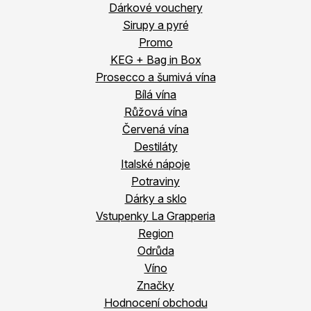
Dárkové vouchery
Sirupy a pyré
Promo
KEG + Bag in Box
Prosecco a šumivá vína
Bílá vína
Růžová vína
Červená vína
Destiláty
Italské nápoje
Potraviny
Dárky a sklo
Vstupenky La Grapperia
Region
Odrůda
Víno
Značky
Hodnocení obchodu