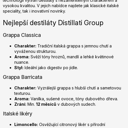
technologií vytváří destiláty s nezaměnitelným charakterem a
r
vysokou kvalitou. V jejich nabídce najdete jak klasické italské
v
speciality, tak i inovativní novinky.
k
y
Nejlepší destiláty Distillati Group
v
ý
Grappa Classica
p
Charakter:
Tradiční italská grappa s jemnou chutí a
i
vyváženou strukturou.
s
Aroma:
Svěží tóny hroznů, mandlí a lehké květinové
u
nuance.
Styl:
Ideální jako digestiv po jídle.
Grappa Barricata
Charakter:
Vyzrálejší grappa s hlubší chutí a sametovou
texturou.
Aroma:
Vanilka, sušené ovoce, tóny dubového dřeva.
Zrání:
Min.
12 měsíců
v dubových sudech.
Italské likéry
Limoncello:
Osvěžující citronový likér s přírodní