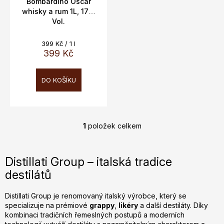
t
Bombardino Oscar
whisky a rum 1L, 17%
ů
Vol.
Měrná
399 Kč / 1 l
cena:
399 Kč
DO KOŠÍKU
1
položek celkem
O
v
l
Distillati Group – italská tradice
á
destilátů
d
a
c
Distillati Group je renomovaný italský výrobce, který se
specializuje na prémiové
grappy
,
likéry
a další destiláty. Díky
í
kombinaci tradičních řemeslných postupů a moderních
p