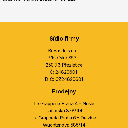
Z
á
Sídlo firmy
p
a
Bevande s.r.o.
t
Vinořská 357
í
250 73 Přezletice
IČ: 24820601
DIČ: CZ24820601
Prodejny
La Grapperia Praha 4 – Nusle
Táborská 378/44
La Grapperia Praha 6 – Dejvice
Wuchterlova 585/14