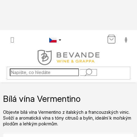
Přejít
na
obsah
NÁKU
KOŠÍK
Bílá vína Vermentino
Objevte bílá vína Vermentino z italských a francouzských vinic.
Svěží a aromatická vína s tóny citrusů a bylin, ideální k mořským
plodům a lehkým pokrmům.