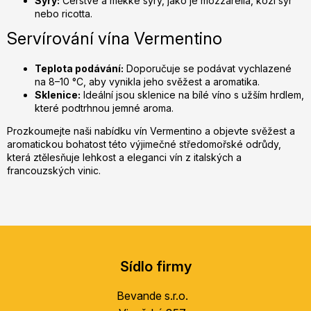
Sýry:
Čerstvé a měkké sýry, jako je mozzarella, kozí sýr
nebo ricotta.
Servírování vína Vermentino
Teplota podávání:
Doporučuje se podávat vychlazené
na 8–10 °C, aby vynikla jeho svěžest a aromatika.
Sklenice:
Ideální jsou sklenice na bílé víno s užším hrdlem,
které podtrhnou jemné aroma.
Prozkoumejte naši nabídku vín Vermentino a objevte svěžest a
aromatickou bohatost této výjimečné středomořské odrůdy,
která ztělesňuje lehkost a eleganci vín z italských a
francouzských vinic.
Z
á
Sídlo firmy
p
a
Bevande s.r.o.
t