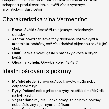
Languedocu a na Korsice. Tato odrůda je ceněna pro svou
r
schopnost produkovat lehká, svěží vína s výraznými
v
aromatickými vlastnostmi.
k
y
Charakteristika vína Vermentino
v
ý
Barva:
Světlá slámově žlutá s jemnými zelenkavými
p
odlesky.
Aroma:
Svěží citrusové tóny doplněné bylinkovými a
i
minerálními podtóny, což vínu dodává příjemnou osvěžující
s
chuť.
u
Chuť:
Lehká a svěží, často s náznaky ovoce a bílých
květů.
Obsah alkoholu:
Obvykle kolem 12–13 %.
Ideální párování s pokrmy
Mořské plody:
Syrové ústřice, krevety, mušle nebo
carpaccio z ryb.
Ryby:
Pečené nebo grilované ryby, například mořský vlk
na bylinkách.
Vegetariánská jídla:
Lehké saláty, zeleninové pokrmy
nebo těstoviny s jemnými omáčkami.