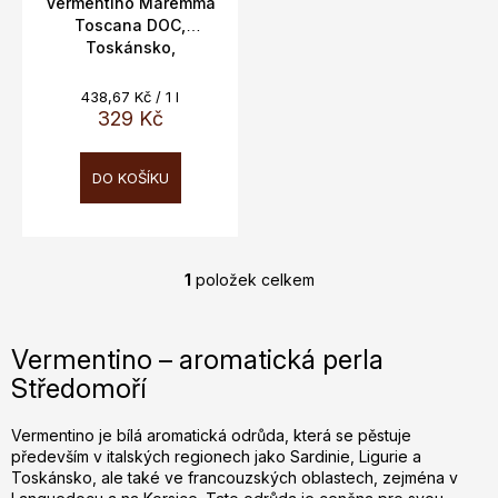
t
Vermentino Maremma
Toscana DOC,
ů
Toskánsko,
Cacciagrande, 12,5%,
0,75L
Měrná
438,67 Kč / 1 l
cena:
329 Kč
DO KOŠÍKU
1
položek celkem
O
v
l
Vermentino – aromatická perla
á
Středomoří
d
a
c
Vermentino je bílá aromatická odrůda, která se pěstuje
především v italských regionech jako Sardinie, Ligurie a
í
Toskánsko, ale také ve francouzských oblastech, zejména v
p