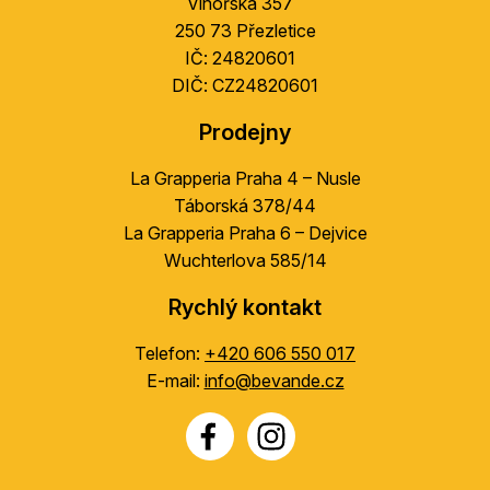
Vinořská 357
í
250 73 Přezletice
IČ: 24820601
DIČ: CZ24820601
Prodejny
La Grapperia Praha 4 – Nusle
Táborská 378/44
La Grapperia Praha 6 – Dejvice
Wuchterlova 585/14
Rychlý kontakt
Telefon:
+420 606 550 017
E-mail:
info@bevande.cz