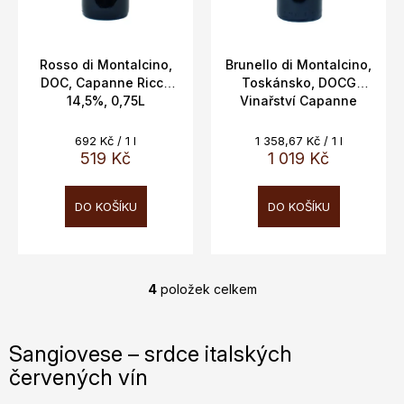
Rosso di Montalcino,
Brunello di Montalcino,
DOC, Capanne Ricci,
Toskánsko, DOCG
14,5%, 0,75L
Vinařství Capanne
Ricci, 14,5%, 0,75l
Měrná
Měrná
692 Kč / 1 l
1 358,67 Kč / 1 l
cena:
cena:
519 Kč
1 019 Kč
DO KOŠÍKU
DO KOŠÍKU
4
položek celkem
O
v
l
Sangiovese – srdce italských
á
červených vín
d
a