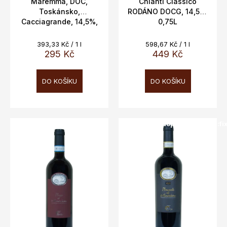
t
Maremma, DOC,
Chianti Classico
Toskánsko,
RODÁNO DOCG, 14,5%,
ů
Cacciagrande, 14,5%,
0,75L
0,75l
Měrná
Měrná
393,33 Kč / 1 l
598,67 Kč / 1 l
cena:
cena:
295 Kč
449 Kč
DO KOŠÍKU
DO KOŠÍKU
SALECODE:doprava100:100:fi