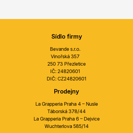
Z
á
Sídlo firmy
p
a
Bevande s.r.o.
t
Vinořská 357
í
250 73 Přezletice
IČ: 24820601
DIČ: CZ24820601
Prodejny
La Grapperia Praha 4 – Nusle
Táborská 378/44
La Grapperia Praha 6 – Dejvice
Wuchterlova 585/14