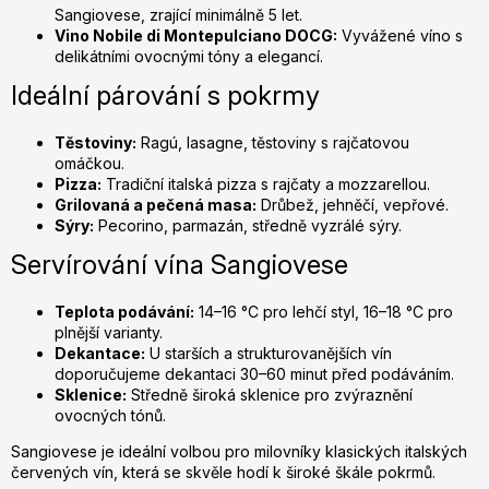
Sangiovese, zrající minimálně 5 let.
Vino Nobile di Montepulciano DOCG:
Vyvážené víno s
delikátními ovocnými tóny a elegancí.
Ideální párování s pokrmy
Těstoviny:
Ragú, lasagne, těstoviny s rajčatovou
omáčkou.
Pizza:
Tradiční italská pizza s rajčaty a mozzarellou.
Grilovaná a pečená masa:
Drůbež, jehněčí, vepřové.
Sýry:
Pecorino, parmazán, středně vyzrálé sýry.
Servírování vína Sangiovese
Teplota podávání:
14–16 °C pro lehčí styl, 16–18 °C pro
plnější varianty.
Dekantace:
U starších a strukturovanějších vín
doporučujeme dekantaci 30–60 minut před podáváním.
Sklenice:
Středně široká sklenice pro zvýraznění
ovocných tónů.
Sangiovese je ideální volbou pro milovníky klasických italských
červených vín, která se skvěle hodí k široké škále pokrmů.