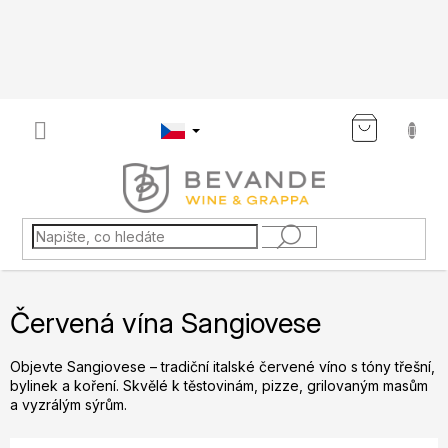
Přejít
na
obsah
NÁKU
KOŠÍK
Červená vína Sangiovese
Objevte Sangiovese – tradiční italské červené víno s tóny třešní,
bylinek a koření. Skvělé k těstovinám, pizze, grilovaným masům
a vyzrálým sýrům.