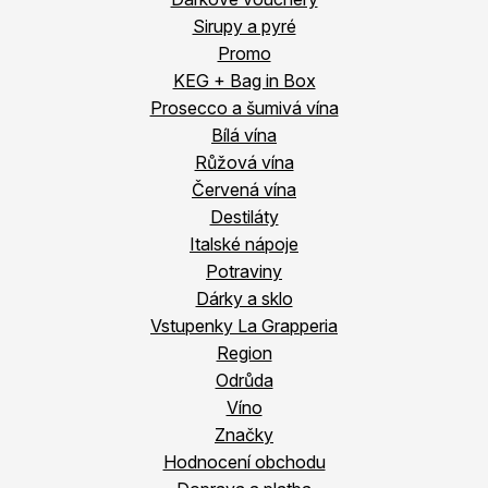
Sirupy a pyré
Promo
KEG + Bag in Box
Prosecco a šumivá vína
Bílá vína
Růžová vína
Červená vína
Destiláty
Italské nápoje
Potraviny
Dárky a sklo
Vstupenky La Grapperia
Region
Odrůda
Víno
Značky
Hodnocení obchodu