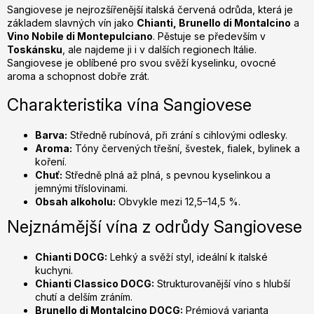
c
Sangiovese je nejrozšířenější italská červená odrůda, která je
základem slavných vín jako
Chianti, Brunello di Montalcino
a
í
Vino Nobile di Montepulciano
. Pěstuje se především v
p
Toskánsku
, ale najdeme ji i v dalších regionech Itálie.
r
Sangiovese je oblíbené pro svou svěží kyselinku, ovocné
v
aroma a schopnost dobře zrát.
k
y
Charakteristika vína Sangiovese
v
ý
Barva:
Středně rubínová, při zrání s cihlovými odlesky.
p
Aroma:
Tóny červených třešní, švestek, fialek, bylinek a
koření.
i
Chuť:
Středně plná až plná, s pevnou kyselinkou a
s
jemnými tříslovinami.
u
Obsah alkoholu:
Obvykle mezi 12,5–14,5 %.
Nejznámější vína z odrůdy Sangiovese
Chianti DOCG:
Lehký a svěží styl, ideální k italské
kuchyni.
Chianti Classico DOCG:
Strukturovanější víno s hlubší
chutí a delším zráním.
Brunello di Montalcino DOCG:
Prémiová varianta