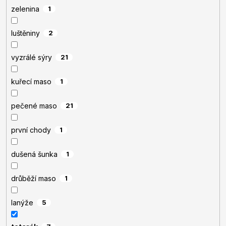
zelenina
1
luštěniny
2
vyzrálé sýry
21
kuřecí maso
1
pečené maso
21
první chody
1
dušená šunka
1
drůběží maso
1
lanýže
5