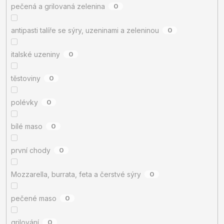
pečená a grilovaná zelenina
0
antipasti talíře se sýry, uzeninami a zeleninou
0
italské uzeniny
0
těstoviny
0
polévky
0
bílé maso
0
první chody
0
Mozzarella, burrata, feta a čerstvé sýry
0
pečené maso
0
grilování
0