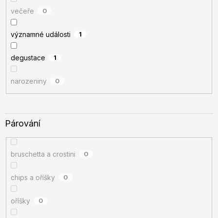
večeře
0
významné události
1
degustace
1
narozeniny
0
Párování
bruschetta a crostini
0
chips a oříšky
0
oříšky
0