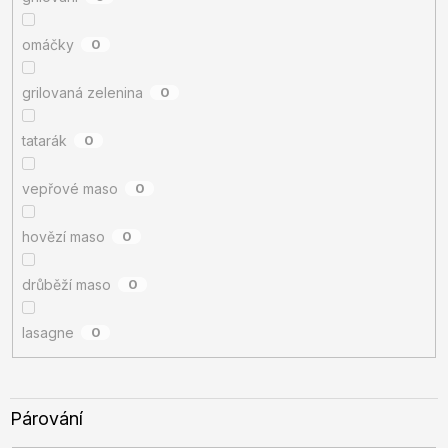
omáčky
0
grilovaná zelenina
0
tatarák
0
vepřové maso
0
hovězí maso
0
drůběží maso
0
lasagne
0
Párování