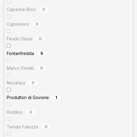
Capanne Ricci
0
Cignomoro
0
Feudo Disisa
0
Fontanfredda
5
Marco Donati
0
Novaripa
0
Produttori di Govone
1
Rodáno
0
Tenute Falezza
0