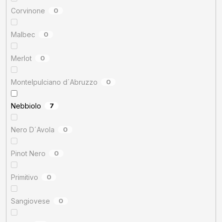
Corvinone
0
Malbec
0
Merlot
0
Montelpulciano d´Abruzzo
0
Nebbiolo
7
Nero D´Avola
0
Pinot Nero
0
Primitivo
0
Sangiovese
0