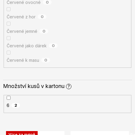
Červené ovocné
0
Červené z hor
0
Červené jemné
0
Červené jako dárek
0
Červené k masu
0
Množství kusů v kartonu
?
6
2
V
Více za méně
SALECODE:doprava100:100:fi