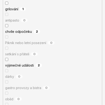
grilování
1
antipasto
0
chvíle odpočinku
2
Piknik nebo letní posezení
0
setkání s přáteli
0
výjimečné události
2
dárky
0
gastro provozy a bistra
0
oběd
0