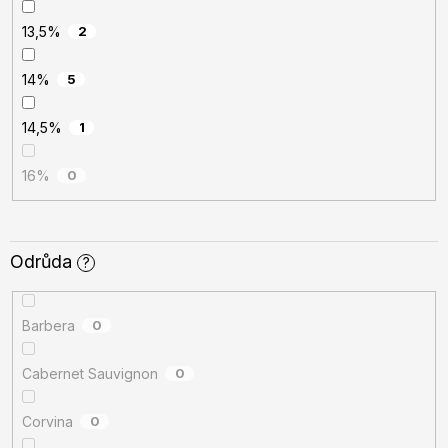
13,5%
2
14%
5
14,5%
1
16%
0
Odrůda
?
Barbera
0
Cabernet Sauvignon
0
Corvina
0