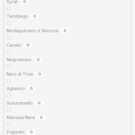
Syrah
0
Teroldego
0
Montepulciano d´Abruzzo
0
Canailo
0
Negroamaro
0
Nero di Troia
0
Aglianico
0
Susumaniello
0
Malvasia Nera
0
Frappato
0