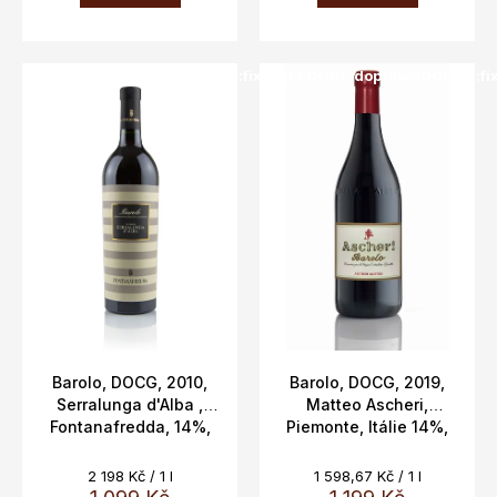
SALECODE:doprava100:100:fix:CZK
SALECODE:doprava100:100:fi
Barolo, DOCG, 2010,
Barolo, DOCG, 2019,
Serralunga d'Alba ,
Matteo Ascheri,
Fontanafredda, 14%,
Piemonte, Itálie 14%,
500ml
0,75l
Měrná
Měrná
2 198 Kč / 1 l
1 598,67 Kč / 1 l
cena:
cena: