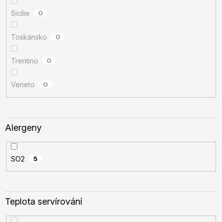
Sicílie
0
Toskánsko
0
Trentino
0
Veneto
0
Alergeny
SO2
5
Teplota servírování