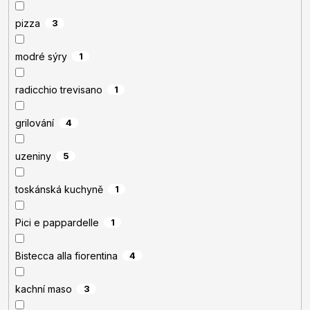
pizza
3
modré sýry
1
radicchio trevisano
1
grilování
4
uzeniny
5
toskánská kuchyně
1
Pici e pappardelle
1
Bistecca alla fiorentina
4
kachní maso
3