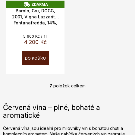
ZDARMA
Z
Barolo, Cru, DOCG,
D
2001, Vigna Lazzarito,
A
Fontanafredda, 14%,
R
M
0.75l
A
Měrná
5 600 Kč / 1 l
cena:
4 200 Kč
DO KOŠÍKU
7
položek celkem
O
v
l
Červená vína – plné, bohaté a
á
aromatické
d
a
c
Červená vína jsou ideální pro milovníky vín s bohatou chutí a
komplexním aromatem. Naše nabídka červených vín zahrnuje