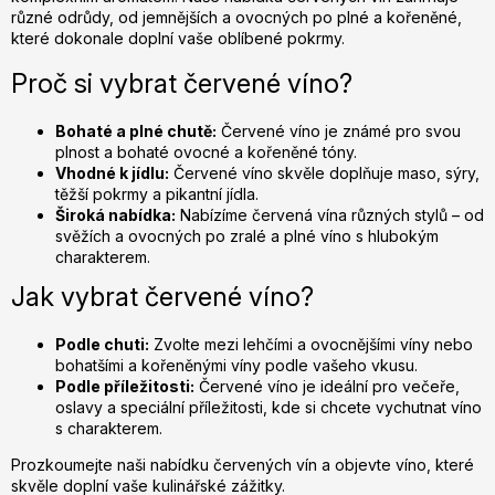
í
různé odrůdy, od jemnějších a ovocných po plné a kořeněné,
p
které dokonale doplní vaše oblíbené pokrmy.
r
v
Proč si vybrat červené víno?
k
y
Bohaté a plné chutě:
Červené víno je známé pro svou
v
plnost a bohaté ovocné a kořeněné tóny.
ý
Vhodné k jídlu:
Červené víno skvěle doplňuje maso, sýry,
p
těžší pokrmy a pikantní jídla.
Široká nabídka:
Nabízíme červená vína různých stylů – od
i
svěžích a ovocných po zralé a plné víno s hlubokým
s
charakterem.
u
Jak vybrat červené víno?
Podle chuti:
Zvolte mezi lehčími a ovocnějšími víny nebo
bohatšími a kořeněnými víny podle vašeho vkusu.
Podle příležitosti:
Červené víno je ideální pro večeře,
oslavy a speciální příležitosti, kde si chcete vychutnat víno
s charakterem.
Prozkoumejte naši nabídku červených vín a objevte víno, které
skvěle doplní vaše kulinářské zážitky.