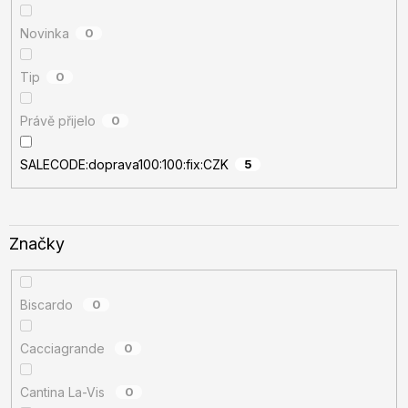
Novinka
0
Tip
0
Právě přijelo
0
SALECODE:doprava100:100:fix:CZK
5
Značky
Biscardo
0
Cacciagrande
0
Cantina La-Vis
0