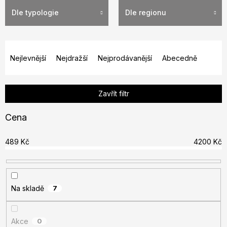
Dle typologie
Dle regionu
Ř
a
Nejlevnější
Nejdražší
Nejprodávanější
Abecedně
z
e
Zavřít filtr
n
í
Cena
p
r
489
Kč
4200
Kč
o
d
u
Na skladě
7
k
t
ů
Akce
0