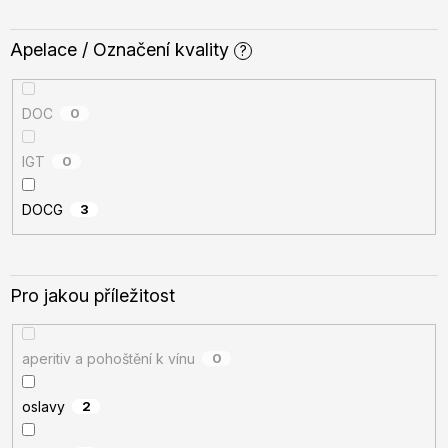
Apelace / Označení kvality
?
DOC
0
IGT
0
DOCG
3
Pro jakou příležitost
aperitiv a pohoštění k vínu
0
oslavy
2