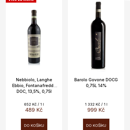
ý
p
i
s
p
r
o
d
u
k
t
Nebbiolo, Langhe
Barolo Govone DOCG
Ebbio, Fontanafredda
0,75L 14%
ů
DOC, 13,5%, 0,75l
Měrná
Měrná
652 Kč / 1 l
1 332 Kč / 1 l
cena:
cena:
489 Kč
999 Kč
DO KOŠÍKU
DO KOŠÍKU