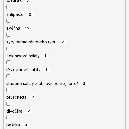
tatarák
7
antipasto
2
zvěřina
12
sýry parmezánového typu
2
zeleninové saláty
1
těstovinové saláty
1
studené saláty z obilovin /orzo, farro/
2
bruschetta
2
divočina
2
paštika
3