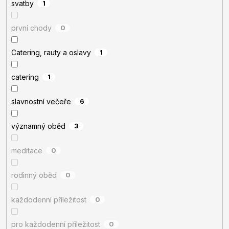
svatby
1
první chody
0
Catering, rauty a oslavy
1
catering
1
slavnostní večeře
6
významný oběd
3
meditace
0
rodinný oběd
0
každodenní příležitost
0
pro každodenní příležitost
0