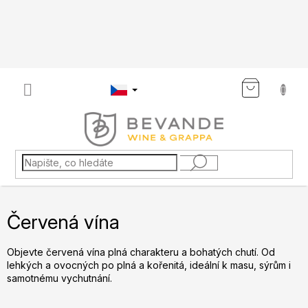
Přejít
na
obsah
NÁKU
KOŠÍK
Červená vína
Objevte červená vína plná charakteru a bohatých chutí. Od
lehkých a ovocných po plná a kořenitá, ideální k masu, sýrům i
samotnému vychutnání.