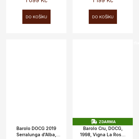
1 099 Kč
1 199 Kč
DO KOŠÍKU
DO KOŠÍKU
SALECODE:doprava100:100:fi
ZDARMA
Z
Barolo DOCG 2019
Barolo Cru, DOCG,
D
Serralunga d'Alba,
1998, Vigna La Rosa,
A