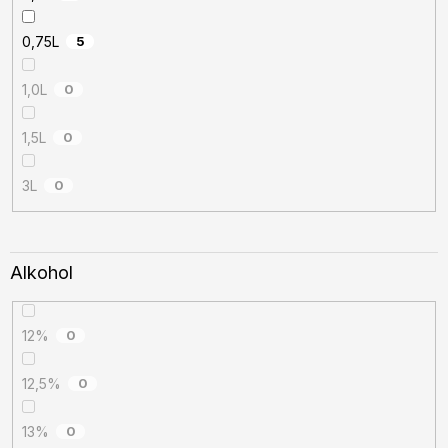
0,75L
5
1,0L
0
1,5L
0
3L
0
Alkohol
12%
0
12,5%
0
13%
0