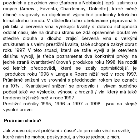
pozdních a pozdních vinic (Barbera a Nebbiolo) lepší, zatímco u
raných (Arneis , Favorita, Chardonnay, Dolcetto), které méně
účinně reagovaly na objektivně výjimečné podmínky letošního
klimatického trendu. V důsledku toho očekáváme připravená k
pití bílá a červená vína vynikající kvality s dobrou schopností
odolat času, ale na druhou stranu se zdá oprávněné doufat ve
středně dlouhá a dlouho zrající červená vína s velkými
strukturami a s velmi prestižní kvalita, také schopná zakrýt obraz
roku 1997. V této situaci, která se stále vyvíjí a je otevřená
dalšímu vývoji, je třeba poznamenat dva konkrétní prvky: na
jedné straně kvantitativní úroveň produkce roku 1998. Na rozdíl
od letních předpovědí, které se zdály optimističtější, je
produkce roku 1998 v Langa a Roero nižší než v roce 1997.
Průměrné snížení ve srovnání s předchozím rokem lze označit
na 10% . Kvantitativní snížení se projevilo i vlivem suchého
počasí také ve výsledku výnosu z hroznů / vín, který má také
tendenci být nižší než v roce 1997.
Prestižní ročníky 1995, 1996 a 1997 a 1998 jsou na stejně
vysoké úrovni.
Proč nám chutná?
Jak znovu objevit potěšení z času? Je jen málo věcí na světě,
které nám ho mohou poskytnout, a víno je jednou z nich.