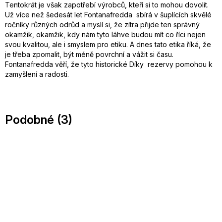
Tentokrát je však zapotřebí výrobců, kteří si to mohou dovolit.
Už více než šedesát let Fontanafredda sbírá v šuplících skvělé
ročníky různých odrůd a myslí si, že zítra přijde ten správný
okamžik, okamžik, kdy nám tyto láhve budou mít co říci nejen
svou kvalitou, ale i smyslem pro etiku. A dnes tato etika říká, že
je třeba zpomalit, být méně povrchní a vážit si času.
Fontanafredda věří, že tyto historické Díky rezervy pomohou k
zamyšlení a radosti.
Podobné (3)
SALECODE:doprava100:100:fix:CZK
SALECODE:doprava100:100:fi