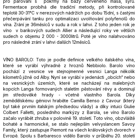
pro párování s pokrmy na bázy červeného masa, sýrů.
F
ermentace probíhá dle tradiční metody, při kontrolované
teplotě 30-31°C v nerezových nádržích po dobu 15dní, s častými
přečerpávání tanku pro optimalizaci uvolňování polyfenolů do
vína.
Zrání je 36měsíců v sudu a rok v lahvi. Z toho
jeden rok je
víno v barikových sudech Allier a následující roky ve větších
sudech o objemu 2 000 - 3000litrů. Poté je víno nalahvováno
pro následné zrání v lahvi dalších 12měsíců.
VÍNO BAROLO:
Toto je podle definice velkého italského vína,
které se vyrábí výhradně z hroznů Nebbiolo. Barolo víno
pochází z vesnice ve stejnojmenné vesnici Langa několik
kilometrů jižně od Alby. Nyní se vyrábí v jedenácti „obcích“ nebo
na vesnických územích, které se nacházejí na malebných
kopcích Langa formovaných staletím pěstování révy a dominují
jim středověké hrady - včetně vlastního Barola. Díky
zemědělskému géniovi hraběte Camilla Benso z Cavour (který
byl také prvním italským předsedou vlády) a díky intuici Giulie
Colbert Falletti, posledního markýzy z Barola, se víno Barolo
začalo vyrábět zhruba v polovině 19. století. Toto víno, obzvláště
bohaté a harmonické, se stalo nejlepším velvyslancem Savoy
Family, který zastupuje Piemont na všech královských dvorech v
Evropě. Spolu s Barbaresco vidělo Barolo v průběhu 20. století