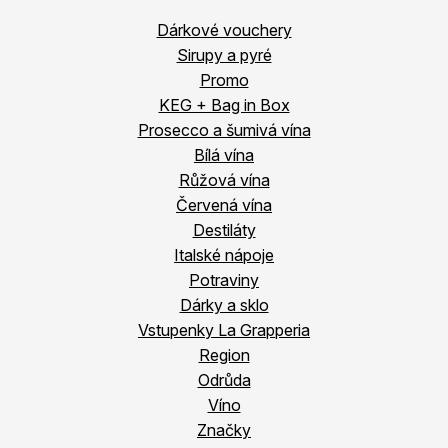
Dárkové vouchery
Sirupy a pyré
Promo
KEG + Bag in Box
Prosecco a šumivá vína
Bílá vína
Růžová vína
Červená vína
Destiláty
Italské nápoje
Potraviny
Dárky a sklo
Vstupenky La Grapperia
Region
Odrůda
Víno
Značky