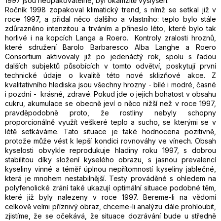
1997 jsou neopakovatelné, byl okamžitě vyslyšen.
Ročník 1998 zopakoval klimatický trend, s nímž se setkal již v
roce 1997, a přidal něco dalšího a vlastního: teplo bylo stále
zdůrazněno intenzitou a trváním a přineslo léto, které bylo tak
horlivé i na kopcích Langa a Roero. Kontroly zralosti hroznů,
které sdružení Barolo Barbaresco Alba Langhe a Roero
Consortium aktivovaly již po jedenáctý rok, spolu s řadou
dalších subjektů působících v tomto odvětví, poskytují první
technické údaje o kvalitě této nové sklizňové akce. Z
kvalitativního hlediska jsou všechny hrozny - bílé i modré, časné
i pozdní - krásné, zdravé. Pokud jde o jejich bohatost v obsahu
cukru, akumulace se obecně jeví o něco nižší než v roce 1997,
pravděpodobně proto, že rostliny nebyly schopny
proporcionálně využít veškeré teplo a sucho, se kterými se v
létě setkáváme. Tato situace je také hodnocena pozitivně,
protože může vést k lepší kondici rovnováhy ve vínech. Obsah
kyselosti obvykle reprodukuje hladiny roku 1997, s dobrou
stabilitou díky složení kyselého obrazu, s jasnou prevalencí
kyseliny vinné a téměř úplnou nepřítomností kyseliny jablečné,
která je mnohem nestabilnější. Testy prováděné s ohledem na
polyfenolické zrání také ukazují optimální situace podobné těm,
které již byly nalezeny v roce 1997. Bereme-li na vědomí
celkově velmi příznivý obraz, chceme-li analýzu dále prohloubit,
zjistíme, že se očekává, že situace dozrávání bude u středně