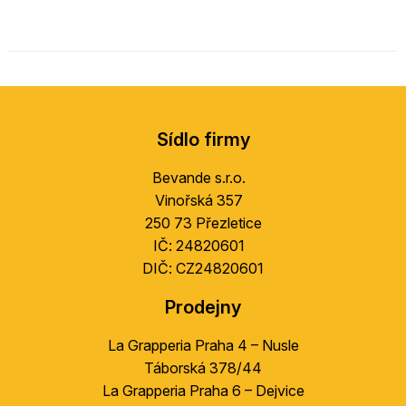
Z
á
Sídlo firmy
p
a
Bevande s.r.o.
t
Vinořská 357
í
250 73 Přezletice
IČ: 24820601
DIČ: CZ24820601
Prodejny
La Grapperia Praha 4 – Nusle
Táborská 378/44
La Grapperia Praha 6 – Dejvice