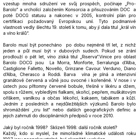
vzestup mnoha sdružení ve svůj prospěch, počínaje „Pro-
Barolo“ a vrcholící založením Konsorcia a přisuzováním DOC a
poté DOCG statusu a nakonec v 2005, kontrolní plán pro
certifikaci požadovaný Evropskou unií. Tyto podmanivé
vlastnosti vedly šlechtu 19. století k tomu, aby jí dala titul „
král vín
a víno králů“
.
Barolo musí být ponecháno po dobu nejméně tří let, z nichž
jeden a půl musí být v dubových sudech. Pokud se zrání
prodlouží o pět let, víno získá titul „Riserva“.Vinice pro oblast
Barolo DOCG jsou La Morra, Monforte, Serralunga d’Alba,
Castiglione Falletto, Novello, Grinzane Cavour. Verduno, Diano
d’Alba, Cherasco a Roddi. Barva vína je plná a intenzivní
granátově červená a vůně jsou ovocné i kořeněné. V nose i v
ústech jsou přítomny červené bobule, třešně v likéru a džem,
spolu s růžemi, vybledlými fialkami, skořicí, pepřem, muškátovým
oříškem, vanilkou a občas lékořicí, kakaem, tabákem a kůží.
Jedním z posledních a nejdůležitějších výzkumů Barolo bylo
shromáždění „cru list“ nebo dalších geografických definic a
jejich zahrnutí do disciplinárních předpisů v roce 2010.
Jaký byl ročník 1998? Sklizeň 1998: další ročník století?
Každý, kdo si myslel, že mimořádné klimatické události roku