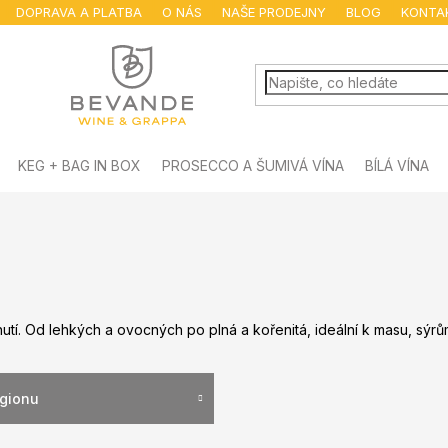
DOPRAVA A PLATBA
O NÁS
NAŠE PRODEJNY
BLOG
KONTA
KEG + BAG IN BOX
PROSECCO A ŠUMIVÁ VÍNA
BÍLÁ VÍNA
utí. Od lehkých a ovocných po plná a kořenitá, ideální k masu, sýr
egionu