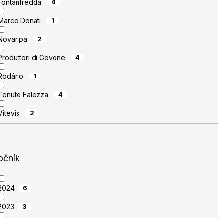
Fontanfredda
6
Marco Donati
1
Novaripa
2
Produttori di Govone
4
Rodáno
1
Tenute Falezza
4
Vitevis
2
očník
2024
6
2023
3