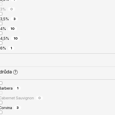
13%
0
13,5%
3
14%
10
14,5%
10
16%
1
drůda
?
Barbera
1
Cabernet Sauvignon
0
Corvina
3