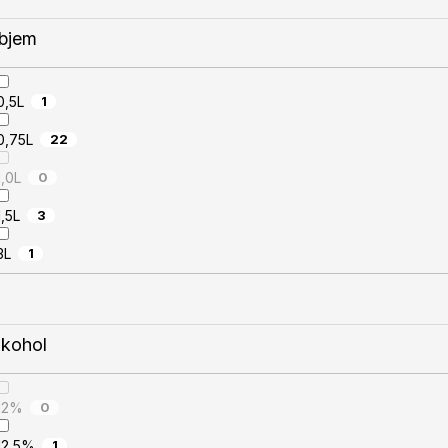
bjem
0,5L
1
0,75L
22
1,0L
0
1,5L
3
3L
1
lkohol
12%
0
12,5%
1