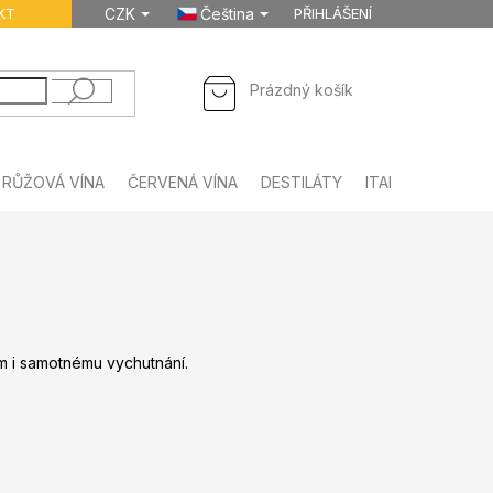
KT
CZK
Čeština
PŘIHLÁŠENÍ
NÁKUPNÍ
Prázdný košík
KOŠÍK
RŮŽOVÁ VÍNA
ČERVENÁ VÍNA
DESTILÁTY
ITALSKÉ NÁPOJE
ům i samotnému vychutnání.