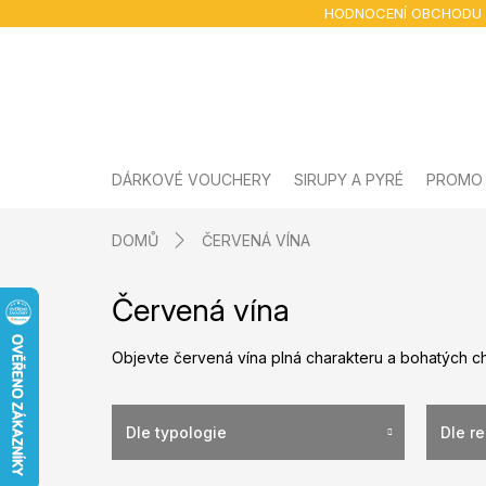
Přejít
HODNOCENÍ OBCHODU
na
obsah
DÁRKOVÉ VOUCHERY
SIRUPY A PYRÉ
PROMO
DOMŮ
ČERVENÁ VÍNA
Červená vína
Objevte červená vína plná charakteru a bohatých ch
Dle typologie
Dle r