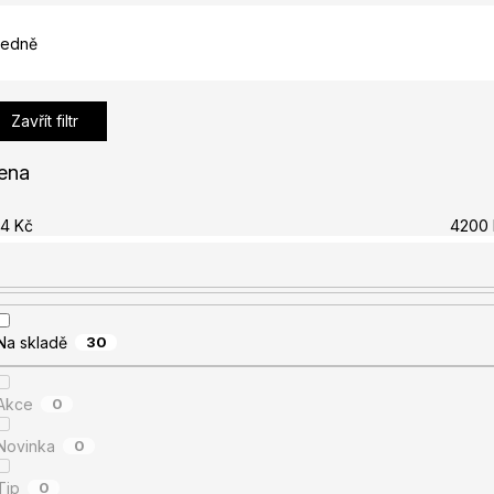
edně
Zavřít filtr
ena
74
Kč
4200
Na skladě
30
Akce
0
Novinka
0
Tip
0