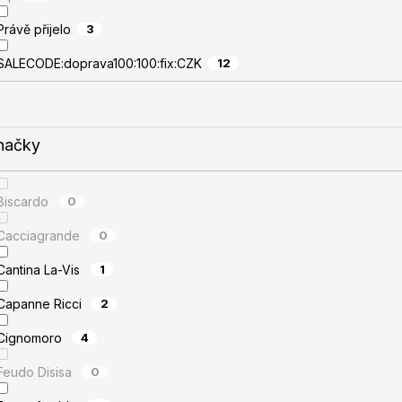
Právě přijelo
3
SALECODE:doprava100:100:fix:CZK
12
načky
Biscardo
0
Cacciagrande
0
Cantina La-Vis
1
Capanne Ricci
2
Cignomoro
4
Feudo Disisa
0