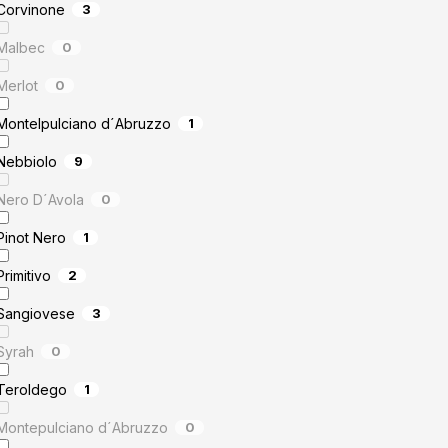
Corvinone
3
Malbec
0
Merlot
0
Montelpulciano d´Abruzzo
1
Nebbiolo
9
Nero D´Avola
0
Pinot Nero
1
Primitivo
2
Sangiovese
3
Syrah
0
Teroldego
1
Montepulciano d´Abruzzo
0