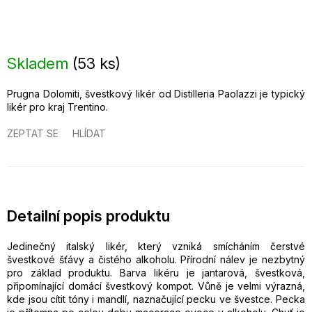
Skladem
(
53 ks
)
Prugna Dolomiti, švestkový likér od Distilleria Paolazzi je typický
likér pro kraj Trentino.
ZEPTAT SE
HLÍDAT
Detailní popis produktu
Jedinečný italský likér, který vzniká smícháním čerstvé
švestkové šťávy a čistého alkoholu. Přírodní nálev je nezbytný
pro základ produktu. Barva likéru je jantarová, švestková,
připomínající domácí švestkový kompot. Vůně je velmi výrazná,
kde jsou cítit tóny i mandlí, naznačující pecku ve švestce. Pecka