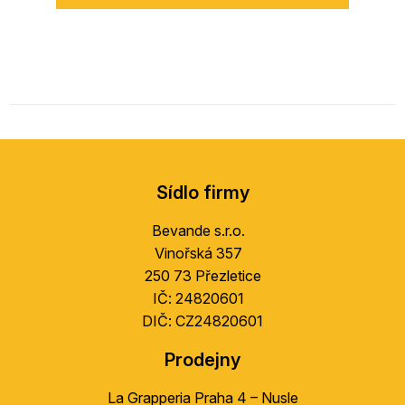
Z
á
Sídlo firmy
p
a
Bevande s.r.o.
t
Vinořská 357
í
250 73 Přezletice
IČ: 24820601
DIČ: CZ24820601
Prodejny
La Grapperia Praha 4 – Nusle