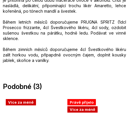
je přítomna po celou dobu macerace ovoce v alkoholu. Chuť je
nasládlá, delikátní, přípomínající trochu likér Amaretto, lehce
kořeněná, po tónech mandlí a švestek.
Během letních měsíců doporučujeme PRUGNA SPRITZ (1dcl
Prosecco frizzante, 4cl Švestkového likéru, 4cl sody, ozdobit
sušenou švestkou na párátku, hodně ledu. Podávat ve vinné
sklence.
Během zimních měsíců doporučujeme 4cl Švestkového likéru
zalít horkou vodu, přípapdně ovocným čajem, doplnit kousky
jablek, skořice a vanilky.
Podobné (3)
Více za méně
Právě přijelo
Více za méně