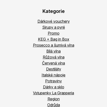
Kategorie
Dárkové vouchery
Sirupy a pyré
Promo
KEG + Bag in Box
Prosecco a šumivá vína
Bílá vína
Růžová vína
Červená vína
Destiláty
Italské nápoje
Potraviny
Dárky a sklo
Vstupenky La Grapperia
Region
Odrůda