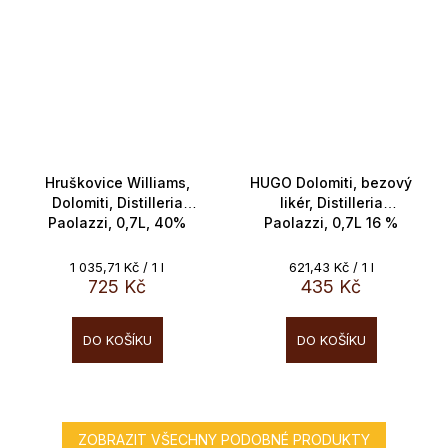
Hruškovice Williams,
HUGO Dolomiti, bezový
Dolomiti, Distilleria
likér, Distilleria
Paolazzi, 0,7L, 40%
Paolazzi, 0,7L 16 %
Měrná
Měrná
1 035,71 Kč / 1 l
621,43 Kč / 1 l
cena:
cena:
725 Kč
435 Kč
DO KOŠÍKU
DO KOŠÍKU
ZOBRAZIT VŠECHNY PODOBNÉ PRODUKTY