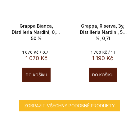
Grappa Bianca,
Grappa, Riserva, 3y,
Distilleria Nardini, 0,7l,
Distilleria Nardini, 50
50 %
%, 0,7l
Měrná
Měrná
1 070 Kč / 0.7 l
1 700 Kč / 1 l
cena:
cena:
1 070 Kč
1 190 Kč
DO KOŠÍKU
DO KOŠÍKU
ZOBRAZIT VŠECHNY PODOBNÉ PRODUKTY