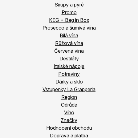
Sirupy a pyré
Promo
KEG + Bag in Box
Prosecco a šumivá vína
Bílá vína
Růžová vína
Červená vína
Destiláty
Italské nápoje
Potraviny
Dárky a sklo
Vstupenky La Grapperia
Region
Odrůda
Víno
Značky
Hodnocení obchodu
Doprava a platba