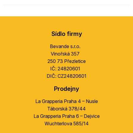
Z
á
Sídlo firmy
p
a
Bevande s.r.o.
t
Vinořská 357
í
250 73 Přezletice
IČ: 24820601
DIČ: CZ24820601
Prodejny
La Grapperia Praha 4 – Nusle
Táborská 378/44
La Grapperia Praha 6 – Dejvice
Wuchterlova 585/14