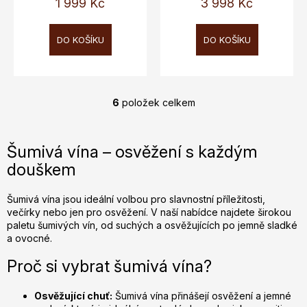
cena:
cena:
1 999 Kč
3 998 Kč
DO KOŠÍKU
DO KOŠÍKU
6
položek celkem
O
v
l
Šumivá vína – osvěžení s každým
á
douškem
d
a
c
Šumivá vína jsou ideální volbou pro slavnostní příležitosti,
večírky nebo jen pro osvěžení. V naší nabídce najdete širokou
í
paletu šumivých vín, od suchých a osvěžujících po jemně sladké
p
a ovocné.
r
v
Proč si vybrat šumivá vína?
k
y
Osvěžující chuť:
Šumivá vína přinášejí osvěžení a jemné
v