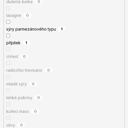
dušená šunka
0
lasagne
0
sýry parmezánového typu
1
přípitek
1
chřest
0
radicchio trevisano
0
mladé sýry
0
lehké pokrmy
0
kuřecí maso
0
olivy
0