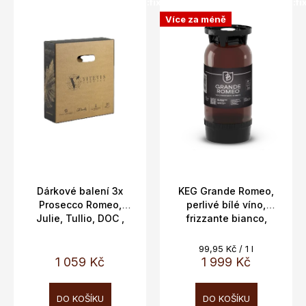
SALECODE:doprava100:100:fix:CZK
SALECODE:doprava100:100:fi
Více za méně
Dárkové balení 3x
KEG Grande Romeo,
Prosecco Romeo,
perlivé bílé víno,
Julie, Tullio, DOC ,
frizzante bianco,
11,5%, 3x0,75l
Veneto, Colli Vicentini,
10,5%, 20L
Měrná
99,95 Kč / 1 l
cena:
1 059 Kč
1 999 Kč
DO KOŠÍKU
DO KOŠÍKU