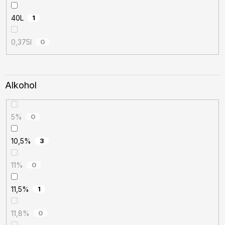
40L
1
0,375l
0
Alkohol
5%
0
10,5%
3
11%
0
11,5%
1
11,8%
0