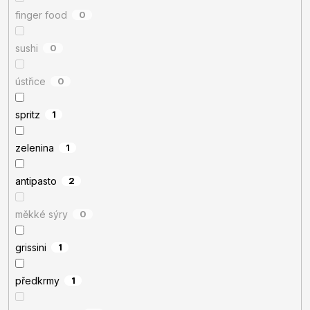
finger food
0
sushi
0
ústřice
0
spritz
1
zelenina
1
antipasto
2
měkké sýry
0
grissini
1
předkrmy
1