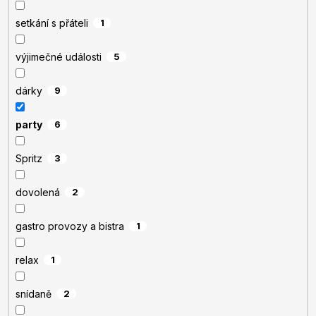
setkání s přáteli
1
výjimečné události
5
dárky
9
party
6
Spritz
3
dovolená
2
gastro provozy a bistra
1
relax
1
snídaně
2