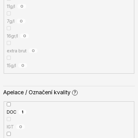
11g/l
0
7g/l
0
16gr/l
0
extra brut
0
15g/l
0
Apelace / Označení kvality
?
DOC
1
IGT
0