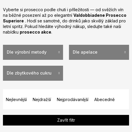
Vyberte si prosecco podle chuti i příležitosti — od svěžích vín
na běžné posezení až po elegantní
Valdobbiadene Prosecco
Superiore
. Hodí se samotné, do drinků jako skvělý základ pro
letní spritz. Pokud hledáte výhodný nákup, sledujte také naši
nabídku
prosecco akce
.
Dle výrobní metody
Dle apelace
Dle zbytkového cukru
Ř
a
Nejlevnější
Nejdražší
Nejprodávanější
Abecedně
z
e
Zavřít filtr
n
í