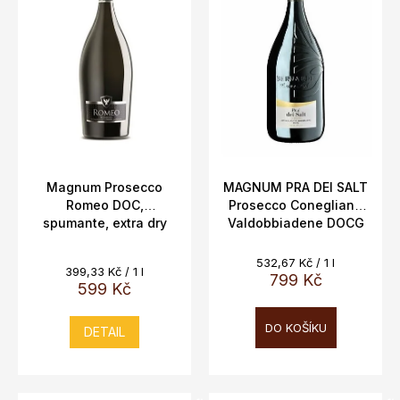
i
s
p
r
o
d
u
k
t
Magnum Prosecco
MAGNUM PRA DEI SALT
Romeo DOC,
Prosecco Conegliano
ů
spumante, extra dry
Valdobbiadene DOCG
11,5% 1,5L
Brut BERNARDI 11,5%,
1,5L
Měrná
532,67 Kč / 1 l
Měrná
399,33 Kč / 1 l
cena:
799 Kč
cena:
599 Kč
DO KOŠÍKU
DETAIL