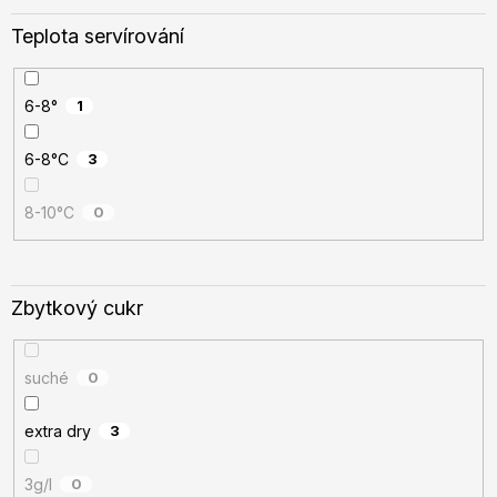
Teplota servírování
6-8°
1
6-8°C
3
8-10°C
0
Zbytkový cukr
suché
0
extra dry
3
3g/l
0