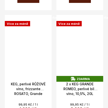
SALECODE:doprava100:100:fix:CZK
SALECODE:doprava100:100:fi
Více za méně
Více za méně
ZDARMA
Z
KEG, perlivé RŮŽOVÉ
2 x KEG GRANDE
D
víno, frizzante
ROMEO, perlivé bílé
A
ROSATO, Grande
víno, 10,5%, 20L
R
M
Giulia, Veneto, 10,5%,
A
20L
Měrná
Měrná
99,95 Kč / 1 l
99,95 Kč / 1 l