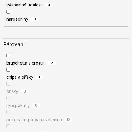
významné události
3
narozeniny
3
Párování
bruschetta a crostini
2
chips a oříšky
1
oříšky
0
rybí pokrmy
0
pečená a grilovaná zelenina
0