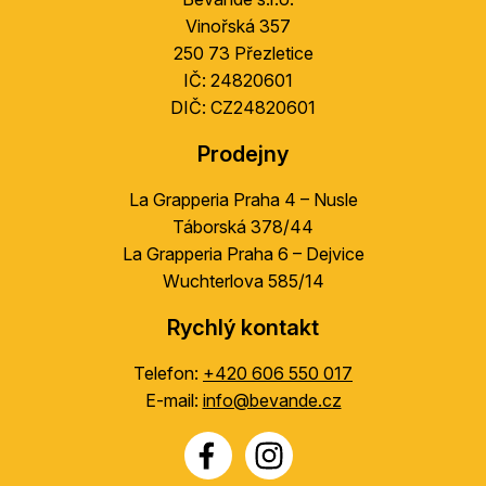
t
Vinořská 357
í
250 73 Přezletice
IČ: 24820601
DIČ: CZ24820601
Prodejny
La Grapperia Praha 4 – Nusle
Táborská 378/44
La Grapperia Praha 6 – Dejvice
Wuchterlova 585/14
Rychlý kontakt
Telefon:
+420 606 550 017
E-mail:
info@bevande.cz