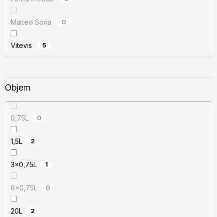
Matteo Soria
0
Vitevis
5
Objem
0,75L
0
1,5L
2
3x0,75L
1
6x0,75L
0
20L
2