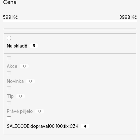
Cena
p
r
599
Kč
3998
Kč
o
d
u
Na skladě
5
k
t
ů
Akce
0
Novinka
0
Tip
0
Právě přijelo
0
SALECODE:doprava100:100:fix:CZK
4