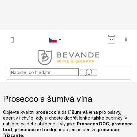
Přejít
na
obsah
NÁKU
KOŠÍK
Prosecco a šumivá vína
Objevte kvalitní
prosecco
a další
šumivá vína
pro oslavy,
aperitiv i chvíle, kdy si chcete dopřát lehké italské bublinky. V
nabídce najdete oblíbené styly jako
Prosecco DOC
,
prosecco
brut
,
prosecco extra dry
nebo jemně perlivé
prosecco
frizzante
.