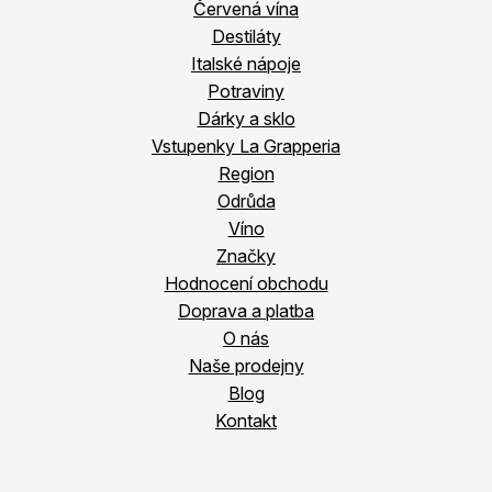
Červená vína
Destiláty
Italské nápoje
Potraviny
Dárky a sklo
Vstupenky La Grapperia
Region
Odrůda
Víno
Značky
Hodnocení obchodu
Doprava a platba
O nás
Naše prodejny
Blog
Kontakt