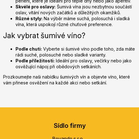
perlení, které je ideální pro teplé dny nebo jako aperitiv.
ý
Skvélé pro oslavy:
Šumivá vína jsou nezbytnou součástí
p
oslav, vítání nových začátků a důležitých okamžiků.
Různé styly:
Na výběr máme suchá, polosuchá i sladká
i
vína, která uspokojí různé chuťové preference.
s
u
Jak vybrat šumivé víno?
Podle chuti:
Vyberte si šumivé víno podle toho, zda máte
rádi suché, polosuché nebo sladké varianty.
Podle příležitosti:
Ideální pro oslavy, večírky nebo jako
osvěžující nápoj při obědových setkáních.
Prozkoumejte naši nabídku šumivých vín a objevte víno, které
vám přinese osvěžení na každé akci nebo setkání.
Z
á
Sídlo firmy
p
a
Bevande s.r.o.