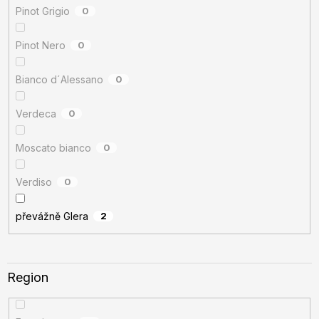
Pinot Grigio
0
Pinot Nero
0
Bianco d´Alessano
0
Verdeca
0
Moscato bianco
0
Verdiso
0
převážně Glera
2
Region