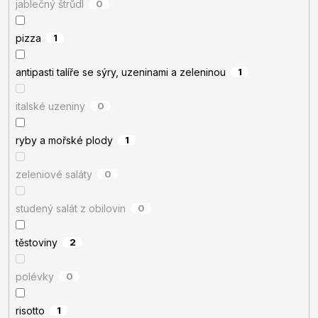
jablečný štrůdl
0
pizza
1
antipasti talíře se sýry, uzeninami a zeleninou
1
italské uzeniny
0
ryby a mořské plody
1
zeleniové saláty
0
studený salát z obilovin
0
těstoviny
2
polévky
0
risotto
1