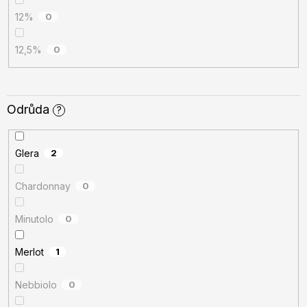
12%
0
12,5%
0
Odrůda
?
Glera
2
Chardonnay
0
Minutolo
0
Merlot
1
Nebbiolo
0