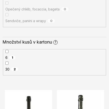
Opečený chléb, focaccia, bageta
0
Sendviče, panini a wrapy
0
Množství kusů v kartonu
?
6
1
30
2
V
ý
p