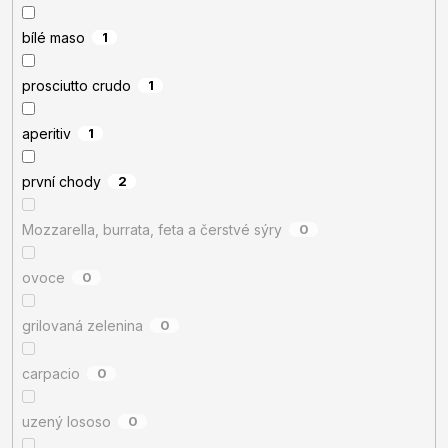
bílé maso
1
prosciutto crudo
1
aperitiv
1
první chody
2
Mozzarella, burrata, feta a čerstvé sýry
0
ovoce
0
grilovaná zelenina
0
carpacio
0
uzený lososo
0