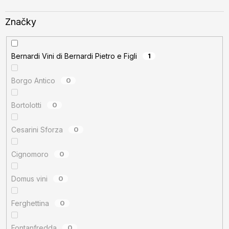
Značky
Bernardi Vini di Bernardi Pietro e Figli
1
Borgo Antico
0
Bortolotti
0
Cesarini Sforza
0
Cignomoro
0
Domus vini
0
Ferghettina
0
Fontanfredda
0