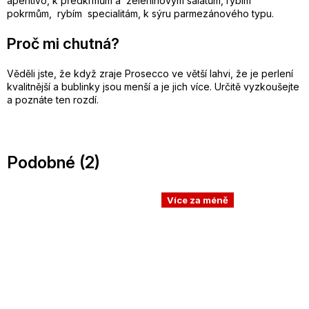
aperitivo, k předkrmům a zeleninovým salátům, rybím
pokrmům, rybím specialitám, k sýru parmezánového typu.
Proč mi chutná?
Věděli jste, že když zraje Prosecco ve větší lahvi, že je perlení
kvalitnější a bublinky jsou menší a je jich více. Určitě vyzkoušejte
a poznáte ten rozdí.
Podobné (2)
Více za méně