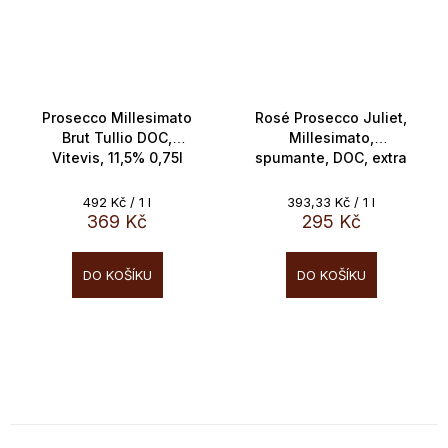
Prosecco Millesimato
Rosé Prosecco Juliet,
Brut Tullio DOC,
Millesimato,
Vitevis, 11,5% 0,75l
spumante, DOC, extra
dry , Vitevis, 11,5%,
0,75l
Měrná
Měrná
492 Kč / 1 l
393,33 Kč / 1 l
cena:
cena:
369 Kč
295 Kč
DO KOŠÍKU
DO KOŠÍKU