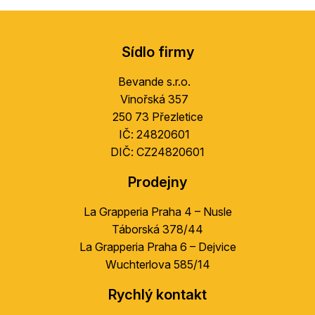
Z
á
Sídlo firmy
p
a
Bevande s.r.o.
t
Vinořská 357
í
250 73 Přezletice
IČ: 24820601
DIČ: CZ24820601
Prodejny
La Grapperia Praha 4 – Nusle
Táborská 378/44
La Grapperia Praha 6 – Dejvice
Wuchterlova 585/14
Rychlý kontakt