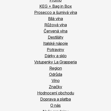
Promo
KEG + Bag in Box
Prosecco a šumivá vína
Bílá vína
Růžová vína
Červená vína
Destiláty
Italské nápoje
Potraviny
Dárky a sklo
Vstupenky La Grapperia
Region
Odrůda
Víno
Značky
Hodnocení obchodu
Doprava a platba
O nás