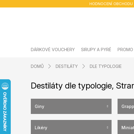
Přejít
HODNOCENÍ OBCHODU
na
obsah
DÁRKOVÉ VOUCHERY
SIRUPY A PYRÉ
PROMO
DOMŮ
DESTILÁTY
DLE TYPOLOGIE
Destiláty dle typologie
, Stra
Giny
Grapp
Likéry
Miniat