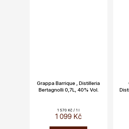
Grappa Barrique , Distilleria
Bertagnolli 0,7L, 40% Vol.
Dist
Měrná
1 570 Kč / 1 l
1 099 Kč
cena: