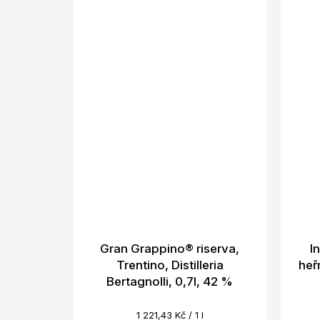
Gran Grappino® riserva,
I
Trentino, Distilleria
heř
Bertagnolli, 0,7l, 42 %
Měrná
1 221,43 Kč / 1 l