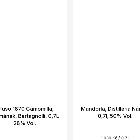
nfuso 1870 Camomilla,
Mandorla, Distilleria Na
mánek, Bertagnolli, 0,7L
0,7l, 50% Vol.
28% Vol.
Měrná
1 030 Kč / 0.7 l