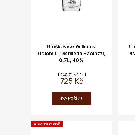
k
t
ů
Hruškovice Williams,
Li
Dolomiti, Distilleria Paolazzi,
Dis
0,7L, 40%
Měrná
1 035,71 Kč / 1 l
cena:
725 Kč
DO KOŠÍKU
Více za méně