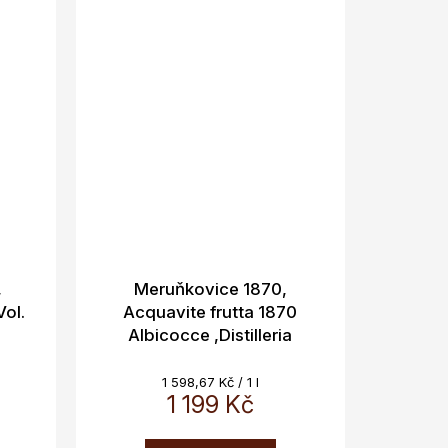
,
Meruňkovice 1870,
Vol.
Acquavite frutta 1870
Albicocce ,Distilleria
Bertagnolli, 0,7L 40% Vol.
Měrná
1 598,67 Kč / 1 l
cena:
1 199 Kč