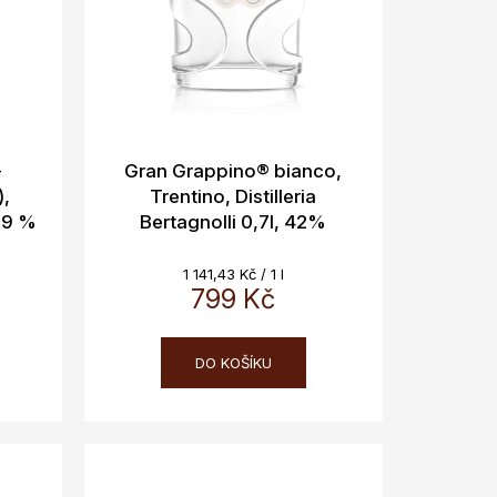
–
Gran Grappino® bianco,
),
Trentino, Distilleria
 19 %
Bertagnolli 0,7l, 42%
Měrná
1 141,43 Kč / 1 l
cena:
799 Kč
DO KOŠÍKU