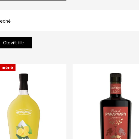
edně
Otevřít filtr
a méně