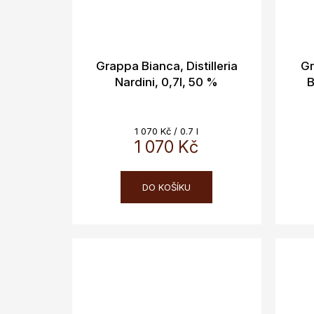
Grappa Bianca, Distilleria
Gr
Nardini, 0,7l, 50 %
B
Měrná
1 070 Kč / 0.7 l
cena:
1 070 Kč
DO KOŠÍKU