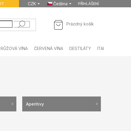
KT
CZK
Čeština
PŘIHLÁŠENÍ
NÁKUPNÍ
Prázdný košík
KOŠÍK
RŮŽOVÁ VÍNA
ČERVENÁ VÍNA
DESTILÁTY
ITALSKÉ NÁPOJE
Aperitivy