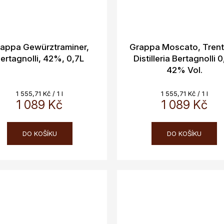
appa Gewürztraminer,
Grappa Moscato, Trent
ertagnolli, 42%, 0,7L
Distilleria Bertagnolli 0
42% Vol.
Měrná
Měrná
1 555,71 Kč / 1 l
1 555,71 Kč / 1 l
cena:
1 089 Kč
cena:
1 089 Kč
DO KOŠÍKU
DO KOŠÍKU