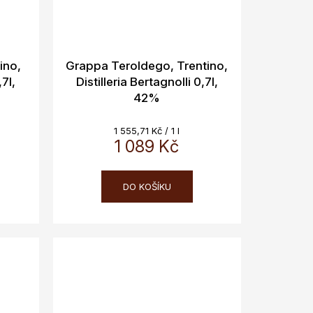
ino,
Grappa Teroldego, Trentino,
,7l,
Distilleria Bertagnolli 0,7l,
42%
Měrná
1 555,71 Kč / 1 l
cena:
1 089 Kč
DO KOŠÍKU