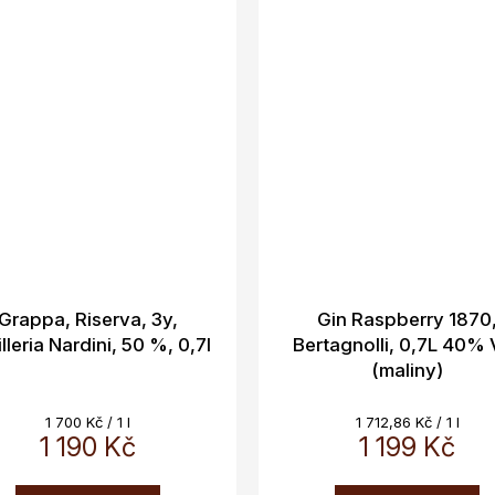
Grappa, Riserva, 3y,
Gin Raspberry 1870
illeria Nardini, 50 %, 0,7l
Bertagnolli, 0,7L 40% 
(maliny)
Měrná
Měrná
1 700 Kč / 1 l
1 712,86 Kč / 1 l
1 190 Kč
cena:
cena:
1 199 Kč