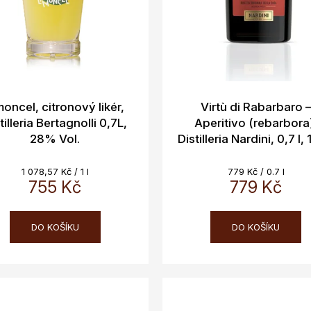
moncel, citronový likér,
Virtù di Rabarbaro 
tilleria Bertagnolli 0,7L,
Aperitivo (rebarbora
28% Vol.
Distilleria Nardini, 0,7 l,
Vol.
Měrná
Měrná
1 078,57 Kč / 1 l
779 Kč / 0.7 l
cena:
755 Kč
cena:
779 Kč
DO KOŠÍKU
DO KOŠÍKU