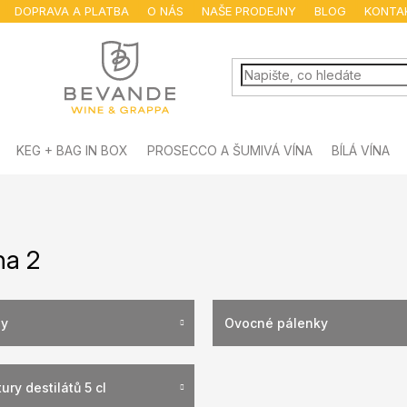
DOPRAVA A PLATBA
O NÁS
NAŠE PRODEJNY
BLOG
KONTA
KEG + BAG IN BOX
PROSECCO A ŠUMIVÁ VÍNA
BÍLÁ VÍNA
na 2
y
Ovocné pálenky
ury destilátů 5 cl