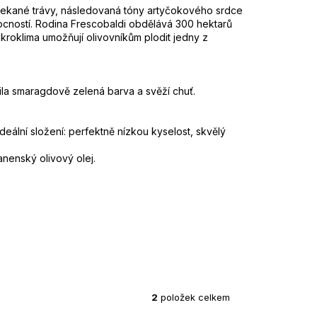
sekané trávy, následovaná tóny artyčokového srdce
ocností. Rodina Frescobaldi
obdělává 300 hektarů
kroklima umožňují olivovníkům plodit jedny z
tila ​​smaragdově zelená barva a svěží chuť.
ideální složení: perfektně nízkou kyselost, skvělý
nenský olivový olej.
2
položek celkem