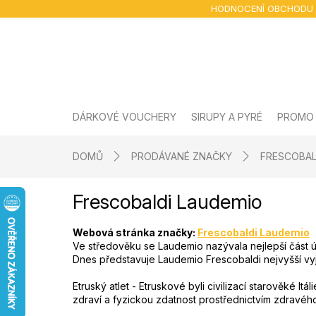
Přejít
HODNOCENÍ OBCHODU
na
obsah
DÁRKOVÉ VOUCHERY
SIRUPY A PYRÉ
PROMO
DOMŮ
PRODÁVANÉ ZNAČKY
FRESCOBAL
Frescobaldi Laudemio
Webová stránka značky:
Frescobaldi Laudemio
Ve středověku se Laudemio nazývala nejlepší část ú
Dnes představuje Laudemio Frescobaldi nejvyšší vy
Etruský atlet - Etruskové byli civilizací starověké It
zdraví a fyzickou zdatnost prostřednictvím zdravého ž