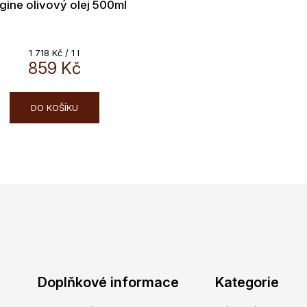
gine olivový olej 500ml
Měrná
1 718 Kč / 1 l
859 Kč
cena:
DO KOŠÍKU
O
v
l
á
d
a
c
í
Doplňkové informace
Kategorie
p
r