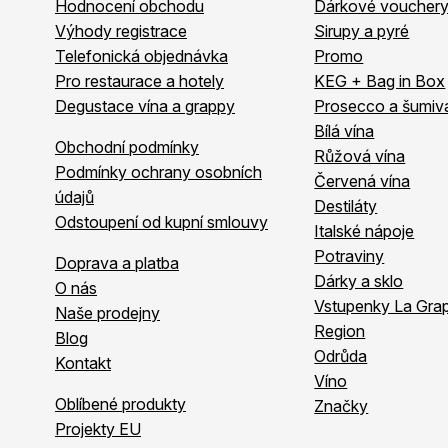
Hodnocení obchodu
Dárkové voucher
v
Výhody registrace
Sirupy a pyré
k
Telefonická objednávka
Promo
y
Pro restaurace a hotely
KEG + Bag in Box
v
Degustace vína a grappy
Prosecco a šumiv
ý
p
Bílá vína
Obchodní podmínky
i
Růžová vína
Podmínky ochrany osobních
s
Červená vína
u
údajů
Destiláty
Odstoupení od kupní smlouvy
Italské nápoje
Potraviny
Doprava a platba
Dárky a sklo
O nás
Vstupenky La Grap
Naše prodejny
Region
Blog
Odrůda
Kontakt
Víno
Oblíbené produkty
Značky
Projekty EU