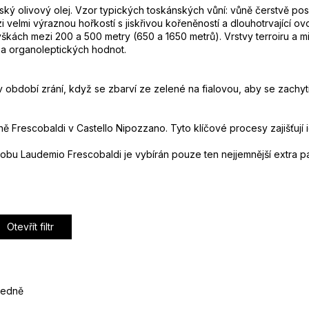
ký olivový olej.
Vzor typických toskánských vůní: vůně čerstvě po
elmi výraznou hořkostí s jiskřivou kořeněností a dlouhotrvající ov
kách mezi 200 a 500 metry (650 a 1650 metrů). Vrstvy terroiru a mi
ch a organoleptických hodnot.
y v období zrání, když se zbarví ze zelené na fialovou, aby se zachy
ýně Frescobaldi v Castello Nipozzano.
Tyto klíčové procesy zajišťují 
obu Laudemio Frescobaldi je vybírán pouze ten nejjemnější extra pa
Otevřít filtr
edně