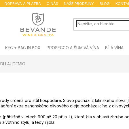
DOPRAVA A PLATBA
O NÁS
NAŠE PRODEJNY
BLOG
KONTA
KEG + BAG IN BOX
PROSECCO A ŠUMIVÁ VÍNA
BÍLÁ VÍNA
DI LAUDEMIO
rody určená pro stůl hospodáře. Slovo pochází z latinského slova „
jádření extra panenského olivového oleje pocházejícího z olivovýc
álie (přibližně v letech 900 až 20 př. n. l.), která žila v oblasti zhr
ivotního stylu, a tedy i jídla.