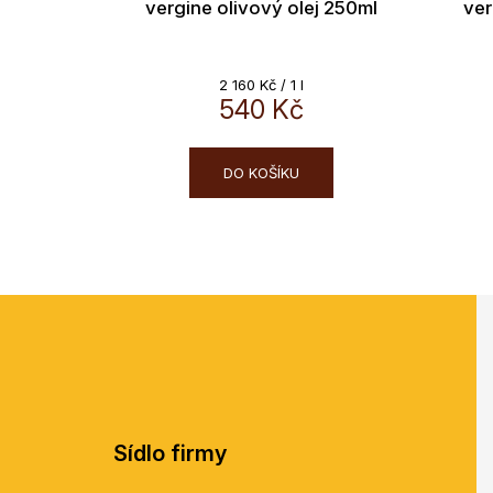
vergine olivový olej 250ml
ver
Měrná
2 160 Kč / 1 l
cena:
540 Kč
DO KOŠÍKU
Z
á
p
a
t
í
Sídlo firmy