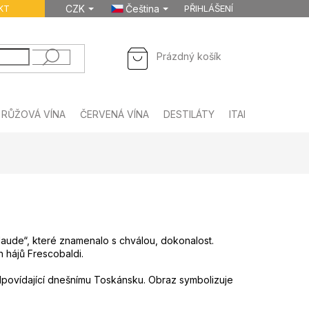
KT
CZK
Čeština
PŘIHLÁŠENÍ
NÁKUPNÍ
Prázdný košík
KOŠÍK
RŮŽOVÁ VÍNA
ČERVENÁ VÍNA
DESTILÁTY
ITALSKÉ NÁPOJE
laude“, které znamenalo s chválou, dokonalost.
h hájů Frescobaldi.
uba odpovídající dnešnímu Toskánsku. Obraz symbolizuje