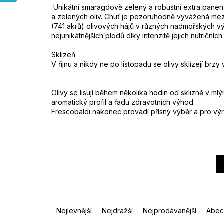
Unikátní smaragdově zelený a robustní extra panens
a zelených oliv.
Chuť je pozoruhodně vyvážená mezi v
(741 akrů) olivových hájů v různých nadmořských výš
nejunikátnějších plodů díky intenzitě jejich nutriční
Sklizeň
V říjnu a nikdy ne po listopadu se olivy sklízejí brz
Olivy se lisují během několika hodin od sklizně v ml
aromatický profil a řadu zdravotních výhod.
Frescobaldi nakonec provádí přísný výběr a pro výr
Ř
a
Nejlevnější
Nejdražší
Nejprodávanější
Abec