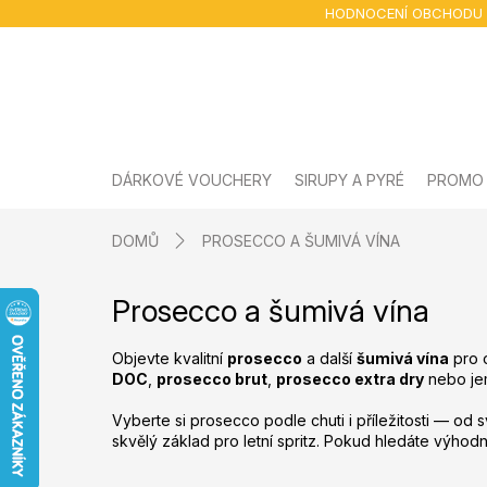
Přejít
HODNOCENÍ OBCHODU
na
obsah
DÁRKOVÉ VOUCHERY
SIRUPY A PYRÉ
PROMO
DOMŮ
PROSECCO A ŠUMIVÁ VÍNA
Prosecco a šumivá vína
Objevte kvalitní
prosecco
a další
šumivá vína
pro o
DOC
,
prosecco brut
,
prosecco extra dry
nebo je
Vyberte si prosecco podle chuti i příležitosti — od
skvělý základ pro letní spritz. Pokud hledáte výhod