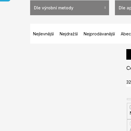
Dle výrobní metody
Dle a
Ř
a
Nejlevnější
Nejdražší
Nejprodávanější
Abec
z
e
n
í
C
p
r
32
o
d
u
k
t
ů