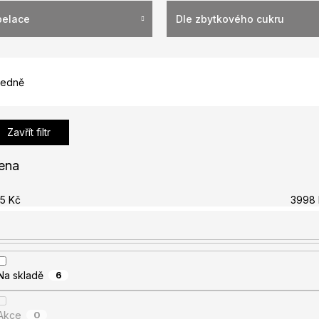
pelace
Dle zbytkového cukru
edně
Zavřít filtr
ena
5
Kč
3998
Na skladě
6
Akce
0