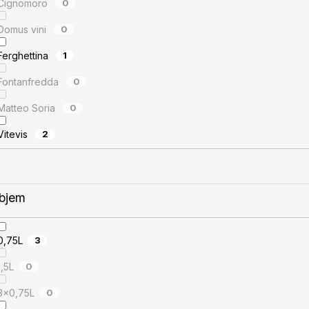
Cignomoro
0
Domus vini
0
Ferghettina
1
Fontanfredda
0
Matteo Soria
0
Vitevis
2
bjem
0,75L
3
1,5L
0
3x0,75L
0