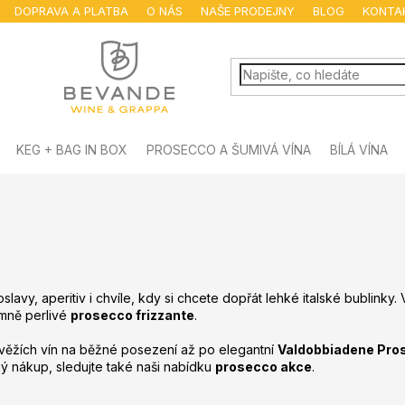
DOPRAVA A PLATBA
O NÁS
NAŠE PRODEJNY
BLOG
KONTA
KEG + BAG IN BOX
PROSECCO A ŠUMIVÁ VÍNA
BÍLÁ VÍNA
slavy, aperitiv i chvíle, kdy si chcete dopřát lehké italské bublinky
mně perlivé
prosecco frizzante
.
 svěžích vín na běžné posezení až po elegantní
Valdobbiadene Pro
ný nákup, sledujte také naši nabídku
prosecco akce
.