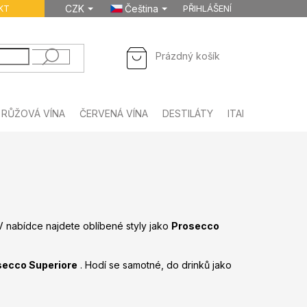
KT
CZK
Čeština
PŘIHLÁŠENÍ
NÁKUPNÍ
Prázdný košík
KOŠÍK
RŮŽOVÁ VÍNA
ČERVENÁ VÍNA
DESTILÁTY
ITALSKÉ NÁPOJE
. V nabídce najdete oblíbené styly jako
Prosecco
secco Superiore
. Hodí se samotné, do drinků jako