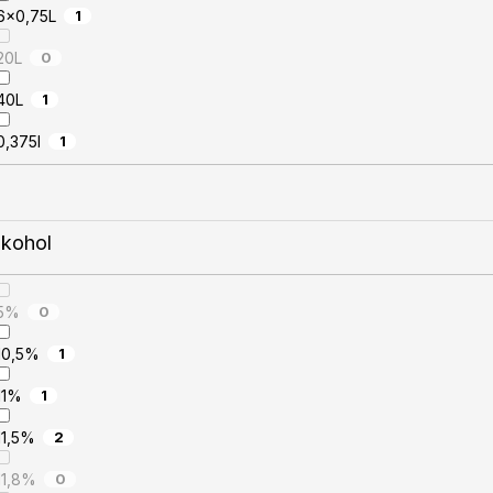
6x0,75L
1
20L
0
40L
1
0,375l
1
lkohol
5%
0
10,5%
1
11%
1
11,5%
2
11,8%
0