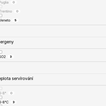
Puglia
0
Trentino
0
Veneto
5
lergeny
SO2
3
eplota servírování
6-8°
0
6-8°C
3