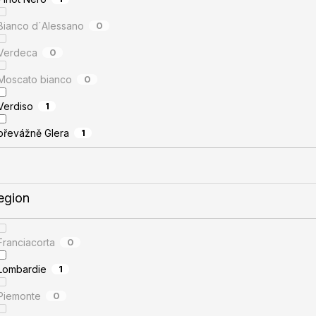
Bianco d´Alessano
0
Verdeca
0
Moscato bianco
0
Verdiso
1
převážně Glera
1
egion
Franciacorta
0
Lombardie
1
Piemonte
0