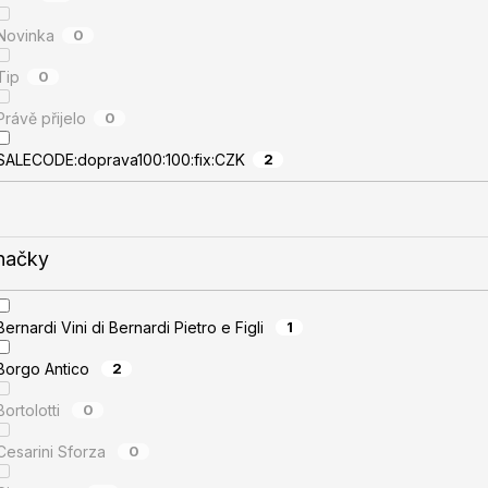
Novinka
0
Tip
0
Právě přijelo
0
SALECODE:doprava100:100:fix:CZK
2
načky
Bernardi Vini di Bernardi Pietro e Figli
1
Borgo Antico
2
Bortolotti
0
Cesarini Sforza
0