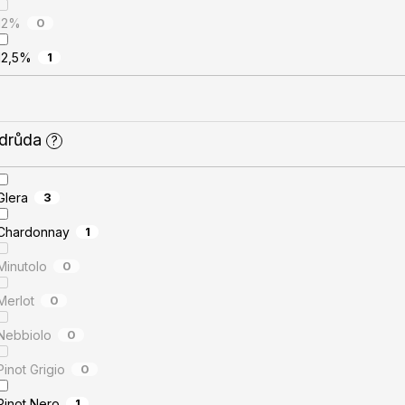
12%
0
12,5%
1
drůda
?
Glera
3
Chardonnay
1
Minutolo
0
Merlot
0
Nebbiolo
0
Pinot Grigio
0
Pinot Nero
1