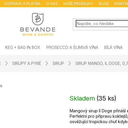
DOPRAVA A PLATBA
O NÁS
NAŠE PRODEJNY
BLOG
KONTA
KEG + BAG IN BOX
PROSECCO A ŠUMIVÁ VÍNA
BÍLÁ VÍNA
É
SIRUPY A PYRÉ
SIRUP
SIRUP MANGO, IL DOGE, 0,
ge
Skladem
(
35 ks
)
Mangový sirup Il Doge přináší
Perfektní pro přípravu koktejlů
osvěžující tropickou chuť kdyko