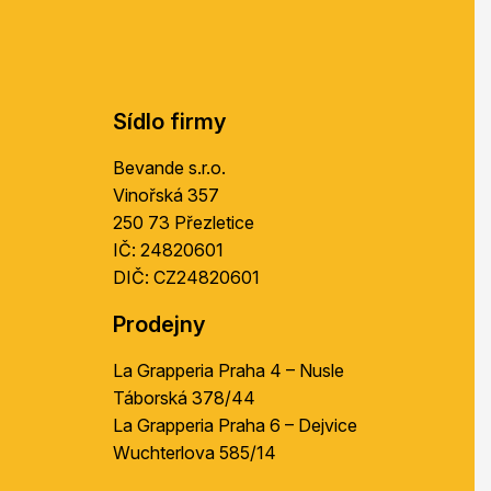
á
p
a
t
í
Sídlo firmy
Bevande s.r.o.
Vinořská 357
250 73 Přezletice
IČ: 24820601
DIČ: CZ24820601
Prodejny
La Grapperia Praha 4 – Nusle
Táborská 378/44
La Grapperia Praha 6 – Dejvice
Wuchterlova 585/14