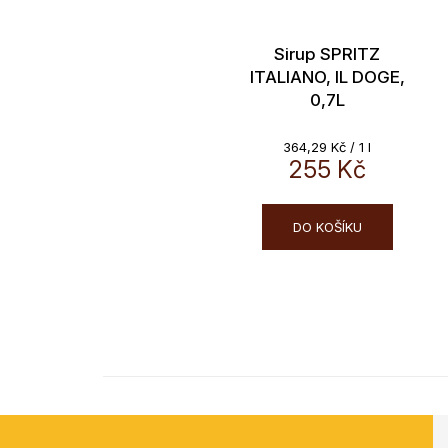
Sirup SPRITZ
ITALIANO, IL DOGE,
0,7L
Měrná
364,29 Kč / 1 l
cena:
255 Kč
DO KOŠÍKU
Z