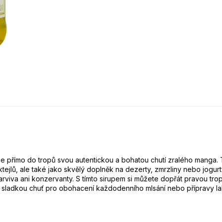
 přímo do tropů svou autentickou a bohatou chutí zralého manga. Te
tejlů, ale také jako skvělý doplněk na dezerty, zmrzliny nebo jogurt
arviva ani konzervanty. S tímto sirupem si můžete dopřát pravou 
í a sladkou chuť pro obohacení každodenního mlsání nebo přípravy 