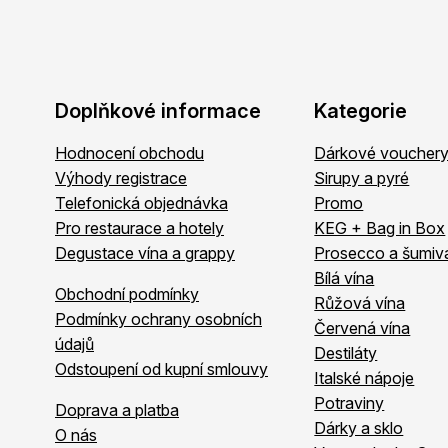
Doplňkové informace
Kategorie
Hodnocení obchodu
Dárkové voucher
Výhody registrace
Sirupy a pyré
Telefonická objednávka
Promo
Pro restaurace a hotely
KEG + Bag in Box
Degustace vína a grappy
Prosecco a šumiv
Bílá vína
Obchodní podmínky
Růžová vína
Podmínky ochrany osobních
Červená vína
údajů
Destiláty
Odstoupení od kupní smlouvy
Italské nápoje
Potraviny
Doprava a platba
Dárky a sklo
O nás