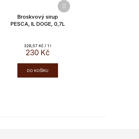
Další
produkt
Broskvový sirup
PESCA, IL DOGE, 0,7L
Měrná
328,57 Kč / 1 l
cena:
230 Kč
DO KOŠÍKU