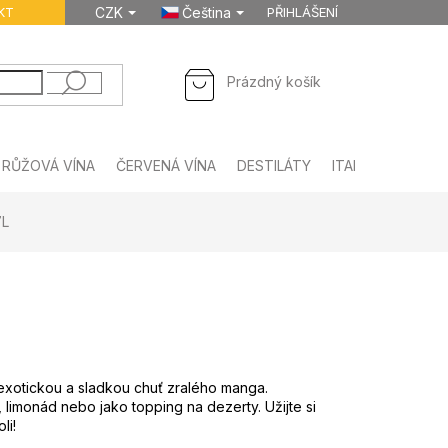
KT
CZK
Čeština
PŘIHLÁŠENÍ
NÁKUPNÍ
Prázdný košík
KOŠÍK
RŮŽOVÁ VÍNA
ČERVENÁ VÍNA
DESTILÁTY
ITALSKÉ NÁPOJE
7L
 exotickou a sladkou chuť zralého manga.
, limonád nebo jako topping na dezerty. Užijte si
li!