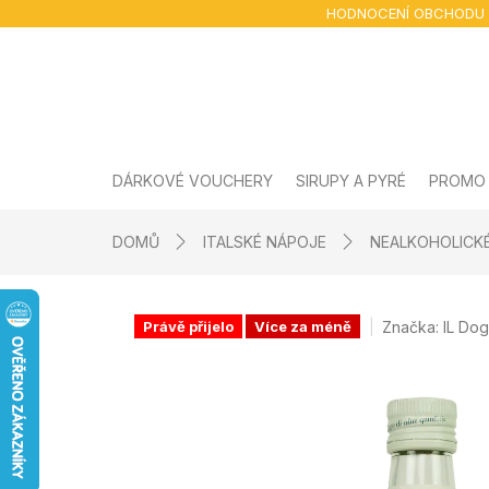
Přejít
HODNOCENÍ OBCHODU
na
obsah
DÁRKOVÉ VOUCHERY
SIRUPY A PYRÉ
PROMO
DOMŮ
ITALSKÉ NÁPOJE
NEALKOHOLICK
Značka:
IL Do
Právě přijelo
Více za méně