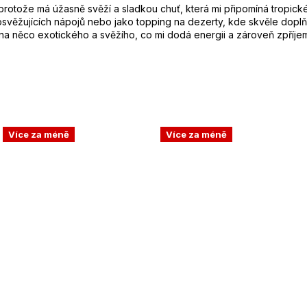
protože má úžasně svěží a sladkou chuť, která mi připomíná tropické
osvěžujících nápojů nebo jako topping na dezerty, kde skvěle doplň
 na něco exotického a svěžího, co mi dodá energii a zároveň zpříje
Více za méně
Více za méně