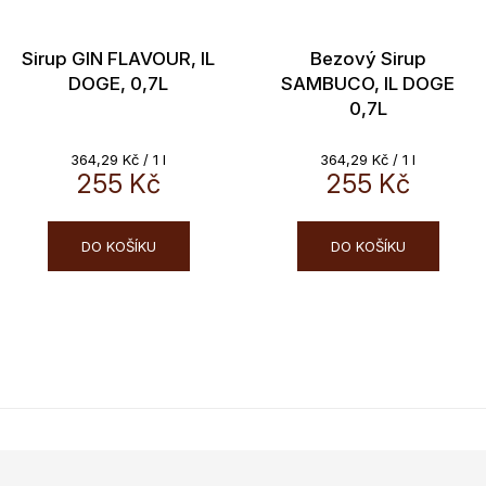
Sirup GIN FLAVOUR, IL
Bezový Sirup
DOGE, 0,7L
SAMBUCO, IL DOGE
0,7L
Měrná
Měrná
364,29 Kč / 1 l
364,29 Kč / 1 l
cena:
255 Kč
cena:
255 Kč
DO KOŠÍKU
DO KOŠÍKU