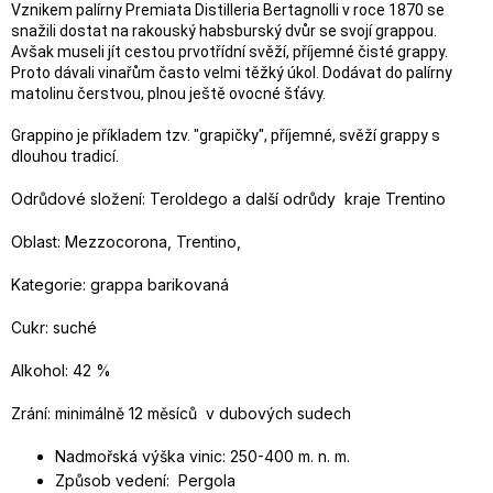
Vznikem palírny Premiata Distilleria Bertagnolli v roce 1870 se
snažili dostat na rakouský habsburský dvůr se svojí grappou.
Avšak museli jít cestou prvotřídní svěží, příjemné čisté grappy.
Proto dávali vinařům často velmi těžký úkol. Dodávat do palírny
matolinu čerstvou, plnou ještě ovocné šťávy.
Grappino je příkladem tzv. "grapičky", příjemné, svěží grappy s
dlouhou tradicí.
Odrůdové složení: Teroldego a další odrůdy kraje Trentino
Oblast: Mezzocorona, Trentino,
Kategorie: grappa barikovaná
Cukr: suché
Alkohol: 42 %
Zrání: minimálně 12 měsíců v dubových sudech
Nadmořská výška vinic: 250-400 m. n. m.
Způsob vedení: Pergola