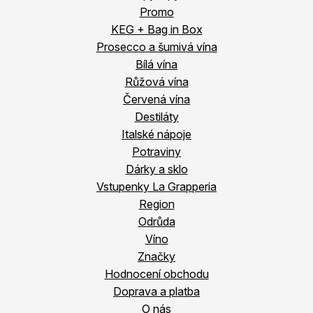
Promo
KEG + Bag in Box
Prosecco a šumivá vína
Bílá vína
Růžová vína
Červená vína
Destiláty
Italské nápoje
Potraviny
Dárky a sklo
Vstupenky La Grapperia
Region
Odrůda
Víno
Značky
Hodnocení obchodu
Doprava a platba
O nás