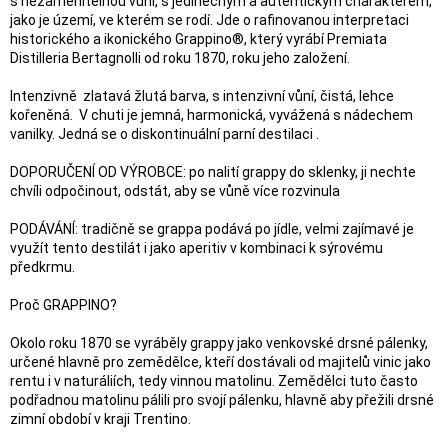
s nezaměnitelnou vůní, s jedinečným a autentickým charakterem,
jako je území, ve kterém se rodí. Jde o rafinovanou interpretaci
historického a ikonického Grappino®, který vyrábí Premiata
Distilleria Bertagnolli od roku 1870, roku jeho založení.
Intenzivně zlatavá žlutá barva, s intenzivní vůní, čistá, lehce
kořeněná. V chuti je jemná, harmonická, vyvážená s nádechem
vanilky. Jedná se o diskontinuální parní destilaci .
DOPORUČENÍ OD VÝROBCE: po nalití grappy do sklenky, ji nechte
chvíli odpočinout, odstát, aby se vůně více rozvinula
PODÁVÁNÍ: tradičně se grappa podává po jídle, velmi zajímavé je
využít tento destilát i jako aperitiv v kombinaci k sýrovému
předkrmu.
Proč GRAPPINO?
Okolo roku 1870 se vyráběly grappy jako venkovské drsné pálenky,
určené hlavně pro zemědělce, kteří dostávali od majitelů vinic jako
rentu i v naturáliích, tedy vinnou matolinu. Zemědělci tuto často
podřadnou matolinu pálili pro svojí pálenku, hlavně aby přežili drsné
zimní období v kraji Trentino.