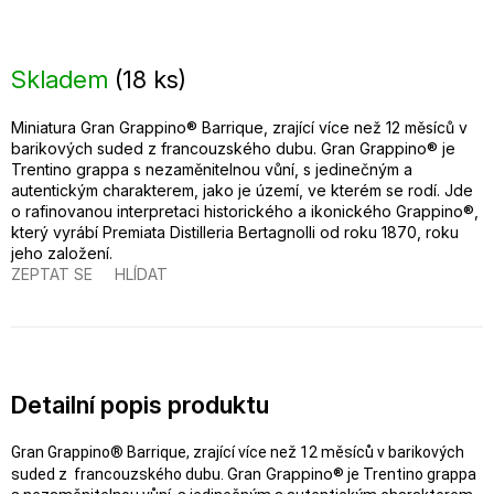
Skladem
(
18 ks
)
Miniatura Gran Grappino® Barrique, zrající více než 12 měsíců v
barikových suded z francouzského dubu. Gran Grappino® je
Trentino grappa s nezaměnitelnou vůní, s jedinečným a
autentickým charakterem, jako je území, ve kterém se rodí. Jde
o rafinovanou interpretaci historického a ikonického Grappino®,
který vyrábí Premiata Distilleria Bertagnolli od roku 1870, roku
jeho založení.
ZEPTAT SE
HLÍDAT
Detailní popis produktu
Gran Grappino® Barrique, zrající více než 12 měsíců v barikových
Gran Grappino®
suded z francouzského dubu.
je Trentino grappa