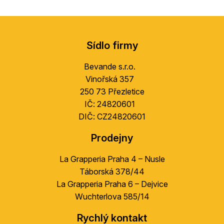
Z
á
Sídlo firmy
p
a
Bevande s.r.o.
t
Vinořská 357
í
250 73 Přezletice
IČ: 24820601
DIČ: CZ24820601
Prodejny
La Grapperia Praha 4 – Nusle
Táborská 378/44
La Grapperia Praha 6 – Dejvice
Wuchterlova 585/14
Rychlý kontakt