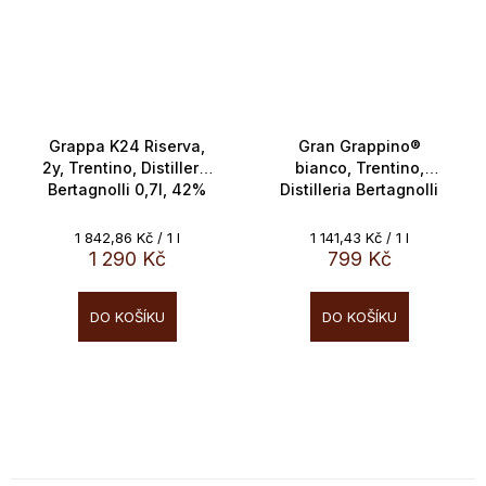
Grappa K24 Riserva,
Gran Grappino®
2y, Trentino, Distilleria
bianco, Trentino,
Bertagnolli 0,7l, 42%
Distilleria Bertagnolli
Vol.
0,7l, 42%
Měrná
Měrná
1 842,86 Kč / 1 l
1 141,43 Kč / 1 l
cena:
cena:
1 290 Kč
799 Kč
DO KOŠÍKU
DO KOŠÍKU