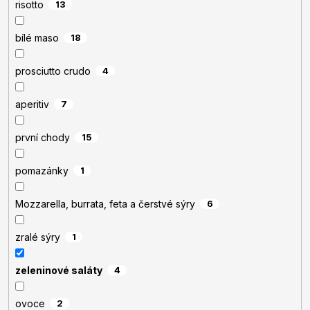
risotto
13
bílé maso
18
prosciutto crudo
4
aperitiv
7
první chody
15
pomazánky
1
Mozzarella, burrata, feta a čerstvé sýry
6
zralé sýry
1
zeleninové saláty
4
ovoce
2