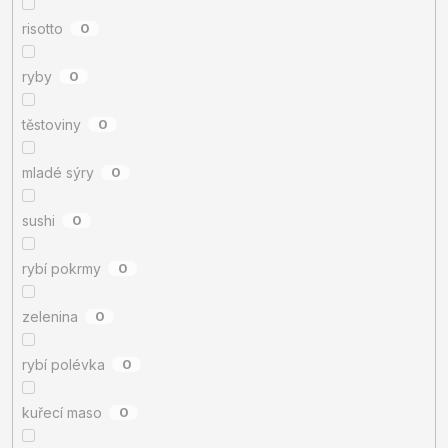
risotto
0
ryby
0
těstoviny
0
mladé sýry
0
sushi
0
rybí pokrmy
0
zelenina
0
rybí polévka
0
kuřecí maso
0