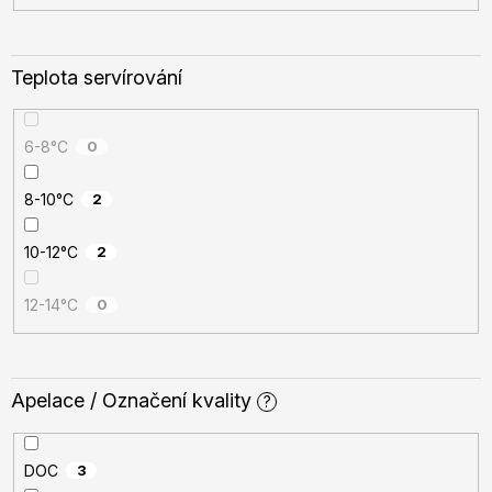
Teplota servírování
6-8°C
0
8-10°C
2
10-12°C
2
12-14°C
0
Apelace / Označení kvality
?
DOC
3