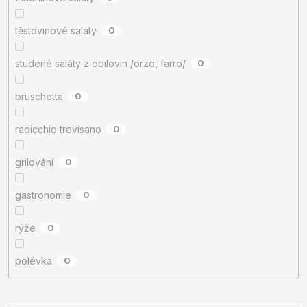
těstovinové saláty
0
studené saláty z obilovin /orzo, farro/
0
bruschetta
0
radicchio trevisano
0
grilování
0
gastronomie
0
rýže
0
polévka
0