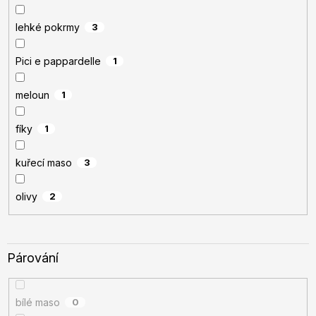
lehké pokrmy
3
Pici e pappardelle
1
meloun
1
fíky
1
kuřecí maso
3
olivy
2
Párování
bílé maso
0