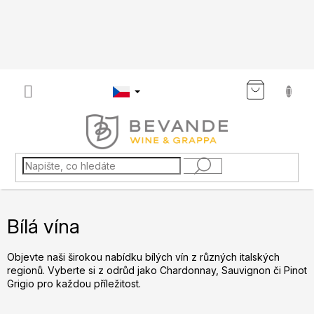
Přejít
na
obsah
NÁKU
KOŠÍK
Bílá vína
Objevte naši širokou nabídku bílých vín z různých italských
regionů. Vyberte si z odrůd jako Chardonnay, Sauvignon či Pinot
Grigio pro každou příležitost.