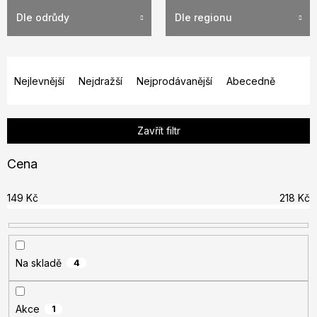
Dle odrůdy
Dle regionu
Ř
a
Nejlevnější
Nejdražší
Nejprodávanější
Abecedně
z
e
Zavřít filtr
n
í
Cena
p
r
149
Kč
218
Kč
o
d
u
Na skladě
4
k
t
ů
Akce
1