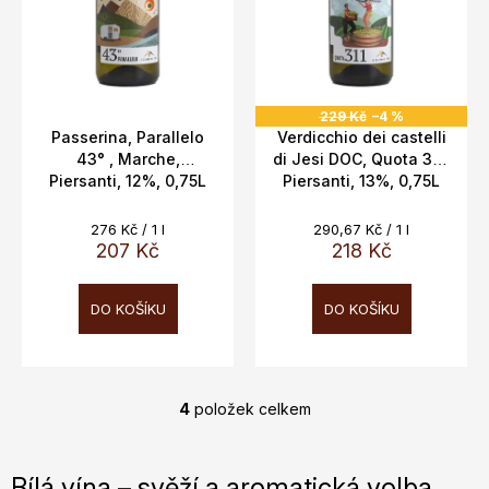
229 Kč
–4 %
Passerina, Parallelo
Verdicchio dei castelli
43° , Marche,
di Jesi DOC, Quota 311,
Piersanti, 12%, 0,75L
Piersanti, 13%, 0,75L
Měrná
Měrná
276 Kč / 1 l
290,67 Kč / 1 l
cena:
cena:
207 Kč
218 Kč
DO KOŠÍKU
DO KOŠÍKU
4
položek celkem
O
v
l
Bílá vína – svěží a aromatická volba