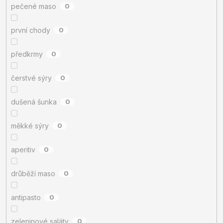
pečené maso
0
první chody
0
předkrmy
0
čerstvé sýry
0
dušená šunka
0
měkké sýry
0
aperitiv
0
drůběží maso
0
antipasto
0
zeleninové saláty
0