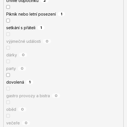
chvíle odpočinku
2
Piknik nebo letní posezení
1
setkání s přáteli
1
výjimečné události
0
dárky
0
party
0
dovolená
1
gastro provozy a bistra
0
oběd
0
večeře
0