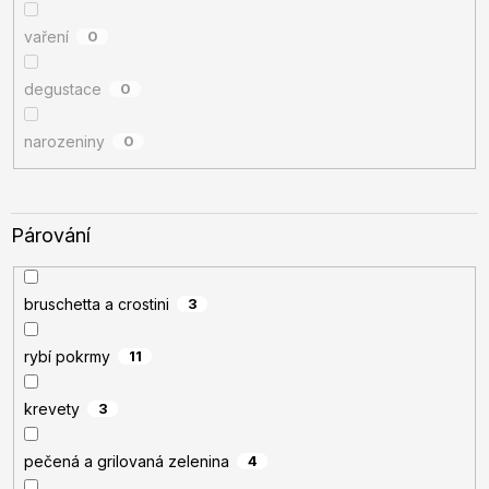
vaření
0
degustace
0
narozeniny
0
Párování
bruschetta a crostini
3
rybí pokrmy
11
krevety
3
pečená a grilovaná zelenina
4