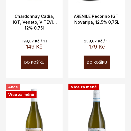
u
k
t
Chardonnay Cadia,
ARENILE Pecorino IGT,
IGT, Veneto, VITEVIS
Novaripa, 12,5% 0,75L
ů
12% 0,75l
Měrná
Měrná
198,67 Kč / 1 l
238,67 Kč / 1 l
cena:
cena:
149 Kč
179 Kč
DO KOŠÍKU
DO KOŠÍKU
Akce
Více za méně
Více za méně