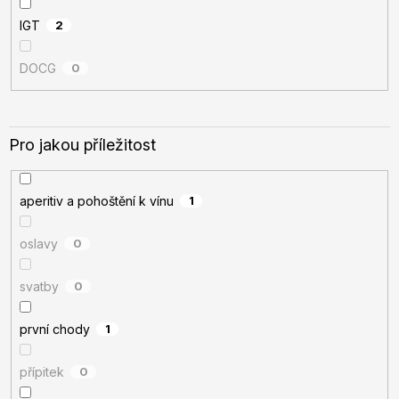
IGT
2
DOCG
0
Pro jakou příležitost
aperitiv a pohoštění k vínu
1
oslavy
0
svatby
0
první chody
1
přípitek
0