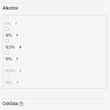
Alkohol
5%
0
12%
1
12,5%
2
13%
1
13,5%
0
14%
0
Odrůda
?