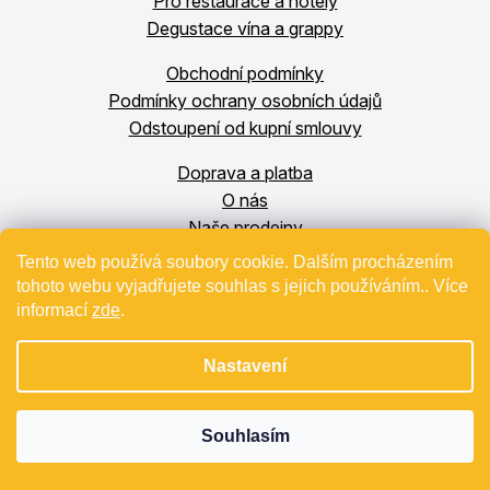
Pro restaurace a hotely
Degustace vína a grappy
Obchodní podmínky
Podmínky ochrany osobních údajů
Odstoupení od kupní smlouvy
Doprava a platba
O nás
Naše prodejny
Blog
Tento web používá soubory cookie. Dalším procházením
Kontakt
tohoto webu vyjadřujete souhlas s jejich používáním.. Více
informací
zde
.
Oblíbené produkty
Projekty EU
Nastavení
Souhlasím