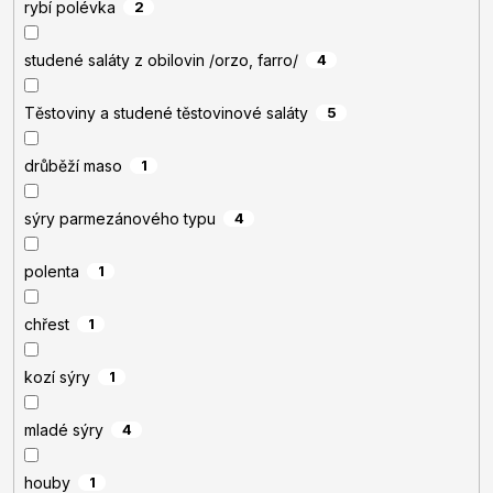
rybí polévka
2
studené saláty z obilovin /orzo, farro/
4
Těstoviny a studené těstovinové saláty
5
drůběží maso
1
sýry parmezánového typu
4
polenta
1
chřest
1
kozí sýry
1
mladé sýry
4
houby
1