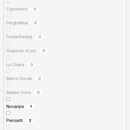
Cignomoro
0
Ferghettina
0
Fontanfredda
0
Grappolo d´oro
0
La Chiara
0
Marco Donati
0
Matteo Soria
0
Novaripa
1
Piersanti
2