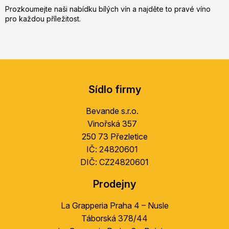
Prozkoumejte naši nabídku bílých vín a najděte to pravé víno
pro každou příležitost.
Z
á
Sídlo firmy
p
a
Bevande s.r.o.
t
Vinořská 357
í
250 73 Přezletice
IČ: 24820601
DIČ: CZ24820601
Prodejny
La Grapperia Praha 4 – Nusle
Táborská 378/44