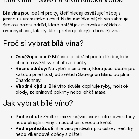
á
d
Bílá vína jsou ideální pro ty, kteří hledají osvěžující nápoj s
a
jemnou a aromatickou chutí. Naše nabídka bílých vín zahrnuje
c
širokou paletu odrůd, které potěší jak milovníky svěžích a
í
ovocných vín, tak i ty, kteří preferují plnější a bohatší vína.
p
r
Proč si vybrat bílá vína?
v
k
Osvěžující chuť:
Bílé víno je ideální pro teplé dny, kdy
y
chcete osvěžit své chuťové buňky.
v
Různé odrůdy:
Na výběr máme vína, která jsou ideální pro
každou příležitost, od svěžích Sauvignon Blanc po plná
ý
Chardonnay.
p
Vhodné k jídlu:
Bílé víno skvěle doplňuje ryby, mořské
i
plody, zeleninové pokrmy nebo lehká masa.
s
Jak vybrat bílé víno?
u
Podle chuti:
Zvolte si mezi svěžími víny s citrusovými tóny
nebo plnějšími víny s nádechem ovoce a květů.
Podle příležitosti:
Bílé víno je ideální pro oslavy, večírky
nebo víkendové obědy s přáteli.