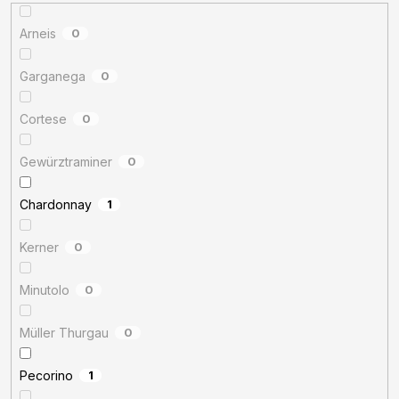
Arneis
0
Garganega
0
Cortese
0
Gewürztraminer
0
Chardonnay
1
Kerner
0
Minutolo
0
Müller Thurgau
0
Pecorino
1