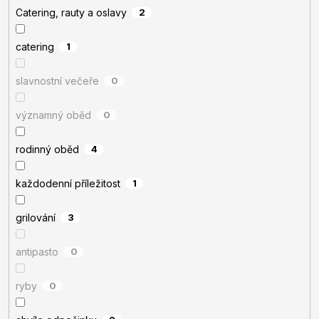
Catering, rauty a oslavy
2
catering
1
slavnostní večeře
0
významný oběd
0
rodinný oběd
4
každodenní příležitost
1
grilování
3
antipasto
0
ryby
0