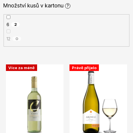
Množství kusů v kartonu
?
6
2
12
0
V
Více za méně
Právě přijelo
ý
p
i
s
p
r
o
d