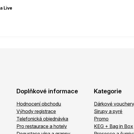
a Live
Doplňkové informace
Kategorie
Hodnocení obchodu
Dárkové voucher
Výhody registrace
Sirupy a pyré
Telefonická objednávka
Promo
Pro restaurace a hotely
KEG + Bag in Box
Degustace vína a grappy
Prosecco a šumiv