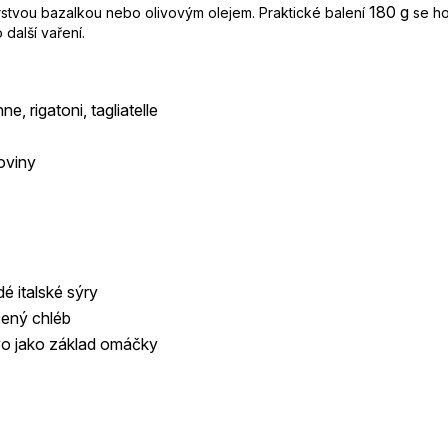
180 g
stvou bazalkou nebo olivovým olejem. Praktické balení
se ho
 další vaření.
e, rigatoni, tagliatelle
oviny
é italské sýry
čený chléb
vo jako základ omáčky