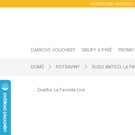
Přejít
HODNOCENÍ OBCHODU
na
obsah
DÁRKOVÉ VOUCHERY
SIRUPY A PYRÉ
PROMO
DOMŮ
POTRAVINY
SUGO ANTICO, LA FAV
Značka:
La Favorita Live