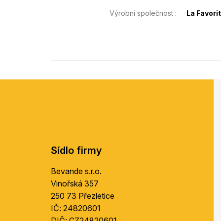
Výrobní společnost
:
La Favorit
Z
á
p
a
t
í
Sídlo firmy
Bevande s.r.o.
Vinořská 357
250 73 Přezletice
IČ: 24820601
DIČ: CZ24820601