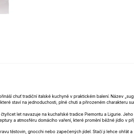
řináší chuť tradiční italské kuchyně v praktickém balení. Název „sug
teré staví na jednoduchosti, plné chuti a přirozeném charakteru su
čtyřicet let navazuje na kuchařské tradice Piemontu a Ligurie. Jeho
eptury a atmosféru domácího vaření, které promění běžné jídlo v p
ravu těstovin, gnocchi nebo zapečených jídel. Stačí ji lehce ohřát a