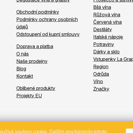
Bílá vína
Obchodní podmínky
Růžová vína
Podmínky ochrany osobních
Červená vína
údajů
Destiláty
Odstoupení od kupní smlouvy
Italské nápoje
Potraviny
Doprava a platba
Dárky a sklo
O nás
Vstupenky La Grap
Naše prodejny
Region
Blog
Odrůda
Kontakt
Víno
Oblíbené produkty
Značky
Projekty EU
oužívá soubory cookie. Dalším procházením tohoto
Copyright 2026
Bevande
. Všechna práva vyhrazena.