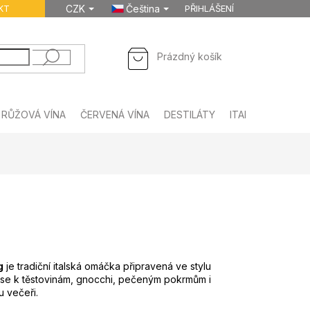
KT
CZK
Čeština
PŘIHLÁŠENÍ
NÁKUPNÍ
Prázdný košík
KOŠÍK
RŮŽOVÁ VÍNA
ČERVENÁ VÍNA
DESTILÁTY
ITALSKÉ NÁPOJE
g
je tradiční italská omáčka připravená ve stylu
 se k těstovinám, gnocchi, pečeným pokrmům i
u večeři.