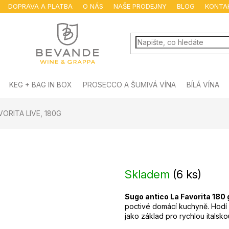
DOPRAVA A PLATBA
O NÁS
NAŠE PRODEJNY
BLOG
KONTA
KEG + BAG IN BOX
PROSECCO A ŠUMIVÁ VÍNA
BÍLÁ VÍNA
ORITA LIVE, 180G
Skladem
(
6 ks
)
Sugo antico La Favorita 180 
poctivé domácí kuchyně. Hodí
jako základ pro rychlou italsko