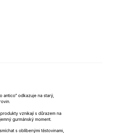
o antico“ odkazuje na starý,
rovin.
 produkty vznikají s důrazem na
říjemný gurmánský moment.
 smíchat s oblíbenými těstovinami,