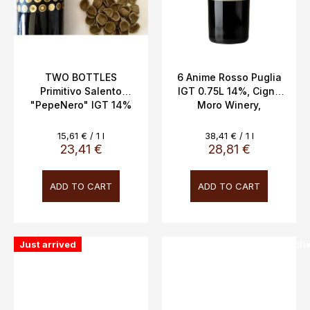
TWO BOTTLES
6 Anime Rosso Puglia
Primitivo Salento
IGT 0.75L 14%, Cigno
"PepeNero" IGT 14%
Moro Winery,
0.75L
Measure
Measure
15,61 € / 1 l
38,41 € / 1 l
price:
price:
23,41 €
28,81 €
ADD TO CART
ADD TO CART
Just arrived
SALECODE:doprava100:100:fi