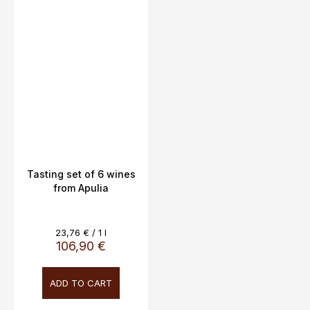
Tasting set of 6 wines
from Apulia
Measure
23,76 € / 1 l
price:
106,90 €
ADD TO CART