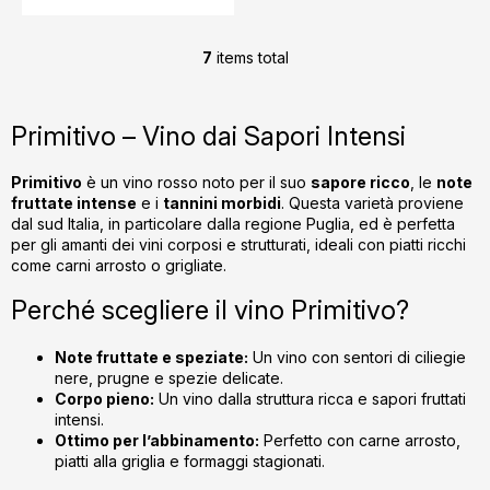
7
items total
L
i
s
Primitivo – Vino dai Sapori Intensi
t
i
Primitivo
è un vino rosso noto per il suo
sapore ricco
, le
note
n
fruttate intense
e i
tannini morbidi
. Questa varietà proviene
g
dal sud Italia, in particolare dalla regione Puglia, ed è perfetta
c
per gli amanti dei vini corposi e strutturati, ideali con piatti ricchi
o
come carni arrosto o grigliate.
n
Perché scegliere il vino Primitivo?
t
r
o
Note fruttate e speziate:
Un vino con sentori di ciliegie
l
nere, prugne e spezie delicate.
Corpo pieno:
Un vino dalla struttura ricca e sapori fruttati
s
intensi.
Ottimo per l’abbinamento:
Perfetto con carne arrosto,
piatti alla griglia e formaggi stagionati.