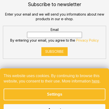
Subscribe to newsletter
Enter your email and we will send you informations about new
products in our e-shop.
Email
By entering your email, you agree to the
Privacy Policy
SUBSCRIBE
This website uses cookies. By continuing to browse this
website, you consent to their use. More information
here
.
Created by Shoptet
Settings
Copyright 2026
Bevande
. All rights reserved.
Projekt spolufinancovaný z EU - Modernizace a automatizace
v Bevande s.r.o.