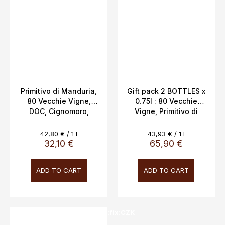
Primitivo di Manduria,
Gift pack 2 BOTTLES x
80 Vecchie Vigne,
0.75l : 80 Vecchie
DOC, Cignomoro,
Vigne, Primitivo di
14.5%, 0.75L
Manduria DOC 14.5%,
6 Anime Rosso Puglia
Measure
Measure
42,80 € / 1 l
43,93 € / 1 l
IGT, Cigno Moro
price:
price:
32,10 €
65,90 €
Winery, 14.5%
ADD TO CART
ADD TO CART
SALECODE:doprava100:100:fix:CZK