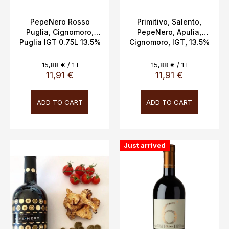
u
c
PepeNero Rosso
Primitivo, Salento,
Puglia, Cignomoro,
PepeNero, Apulia,
t
Puglia IGT 0.75L 13.5%
Cignomoro, IGT, 13.5%
s
0.75L
Measure
Measure
15,88 € / 1 l
15,88 € / 1 l
price:
price:
11,91 €
11,91 €
ADD TO CART
ADD TO CART
Just arrived