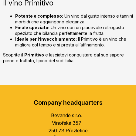
Il vino Primitivo
Potente e complesso:
Un vino dal gusto intenso e tannini
morbidi che aggiungono eleganza.
Finale speziato:
Un vino con un piacevole retrogusto
speziato che bilancia perfettamente la frutta.
Ideale per l’invecchiamento:
Il Primitivo è un vino che
migliora col tempo e si presta all’affinamento.
Scoprite il
Primitivo
e lasciatevi conquistare dal suo sapore
pieno e fruttato, tipico del sud Italia.
F
o
Company headquarters
o
t
Bevande s.r.o.
e
Vinořská 357
r
250 73 Přezletice