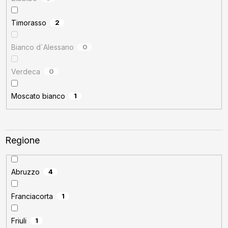
Timorasso
2
Bianco d´Alessano
0
Verdeca
0
Moscato bianco
1
Regione
Abruzzo
4
Franciacorta
1
Friuli
1