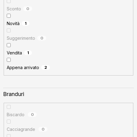
u
s
Sconto
0
u
Novità
1
l
u
Suggerimento
0
i
Vendita
1
Appena arrivato
2
Branduri
Biscardo
0
Cacciagrande
0