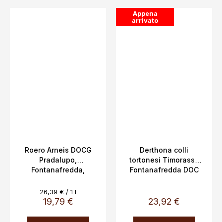
Appena
arrivato
Roero Arneis DOCG
Derthona colli
Pradalupo,
tortonesi Timorasso
Fontanafredda,
Fontanafredda DOC
Piemonte, 14%, 0,75 L
0,75L 13%
Evaluare
26,39 € / 1 l
preţ:
19,79 €
23,92 €