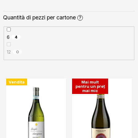
Quantità di pezzi per cartone
?
6
4
12
0
L
Vendita
Mai mult
i
pentru un preț
mai mic
s
t
ă
p
r
o