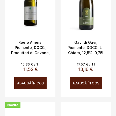
Roero Arneis,
Gavi di Gavi,
Piemonte, DOCG,
Piemonte, DOCG, La
Produttori di Govone,
Chiara, 12,5%, 0,75l
13,5%, 0,75 l
Evaluare
Evaluare
15,36 € / 1 l
17,57 € / 1 l
preţ:
preţ:
11,52 €
13,18 €
ADAUGĂ ÎN COŞ
ADAUGĂ ÎN COŞ
Novità