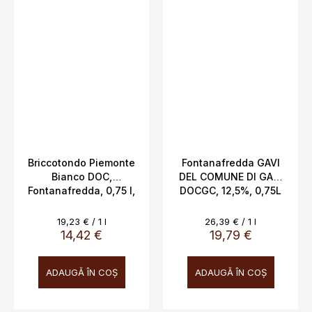
Briccotondo Piemonte
Fontanafredda GAVI
Bianco DOC,
DEL COMUNE DI GAVI
Fontanafredda, 0,75 l,
DOCGC, 12,5%, 0,75L
13 %
Evaluare
Evaluare
19,23 € / 1 l
26,39 € / 1 l
preţ:
preţ:
14,42 €
19,79 €
ADAUGĂ ÎN COŞ
ADAUGĂ ÎN COŞ