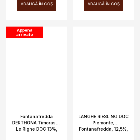
ADAUGĂ ÎN COŞ
ADAUGĂ ÎN COŞ
Appena
arrivato
Fontanafredda
LANGHE RIESLING DOC
DERTHONA Timorasso
Piemonte,
Le Righe DOC 13%,
Fontanafredda, 12,5%,
0,75L
0,75l