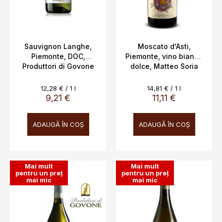
d
u
s
e
Sauvignon Langhe,
Moscato d'Asti,
Piemonte, DOC,
Piemonte, vino bianco
Produttori di Govone
dolce, Matteo Soria
13,5%, 0,75l
DOCG 5%, 0,75 L
Evaluare
Evaluare
12,28 € / 1 l
14,81 € / 1 l
preţ:
preţ:
9,21 €
11,11 €
ADAUGĂ ÎN COŞ
ADAUGĂ ÎN COŞ
Mai mult
Mai mult
pentru un preț
pentru un preț
mai mic
mai mic