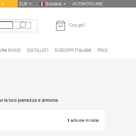
TO
EUR
Română
AUTENTIFICARE
COŞ
Coş gol
DE
CUMPĂRĂTURI
VINI ROSSI
DISTILLATI
SCIROPPI ITALIANI
PRODOTTI ALIMEN
evi la loro pienezza e armonia.
1
articole în total