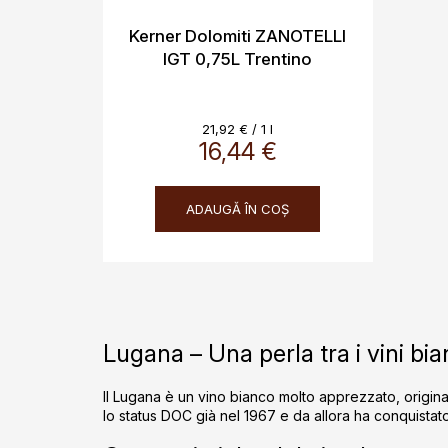
Kerner Dolomiti ZANOTELLI
IGT 0,75L Trentino
Evaluare
21,92 € / 1 l
16,44 €
preţ:
ADAUGĂ ÎN COŞ
Lugana – Una perla tra i vini bian
Il Lugana è un vino bianco molto apprezzato, origin
lo status DOC già nel 1967 e da allora ha conquistato