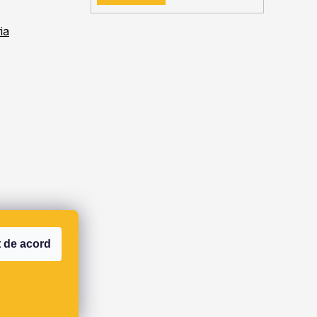
ia
 de acord
s.r.o.