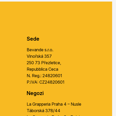
S
u
b
s
o
l
Sede
Bevande s.r.o.
Vinořská 357
250 73 Přezletice,
Repubblica Ceca
N. Reg.: 24820601
P.IVA: CZ24820601
Negozi
La Grapperia Praha 4 – Nusle
Táborská 378/44