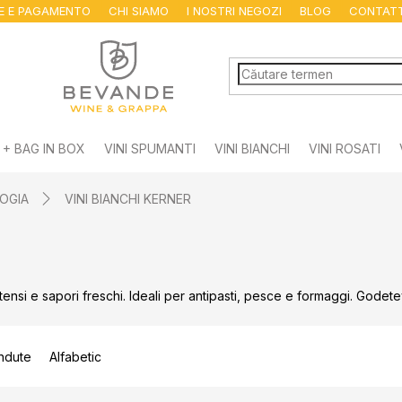
NE E PAGAMENTO
CHI SIAMO
I NOSTRI NEGOZI
BLOG
CONTAT
 + BAG IN BOX
VINI SPUMANTI
VINI BIANCHI
VINI ROSATI
OGIA
VINI BIANCHI KERNER
ntensi e sapori freschi. Ideali per antipasti, pesce e formaggi. Godet
ndute
Alfabetic