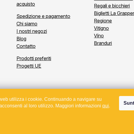
acquisto
Regali e bicchieri
Biglietti La Grapper
Spedizione e pagamento
Regione
Chi siamo
Vitigno
I nostri negozi
Víno
Blog
Branduri
Contatto
Prodotti preferiti
Progetti UE
web utilizza i cookie. Continuando a navigare su
Drepturi de autor 2026
Bevande
. Toate drepturile rezervate.
Sunt
 acconsenti al loro utilizzo. Maggiori informazioni
qui
.
kt spolufinancovaný z EU - Modernizace a automatizace v Bevande 
Creat de Shoptet