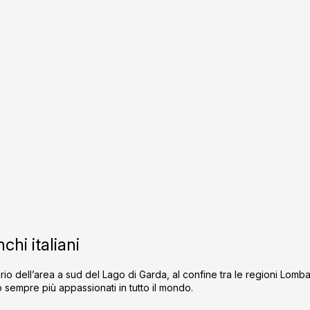
C
o
n
chi italiani
t
r
ario dell’area a sud del Lago di Garda, al confine tra le regioni Lo
o
 sempre più appassionati in tutto il mondo.
l