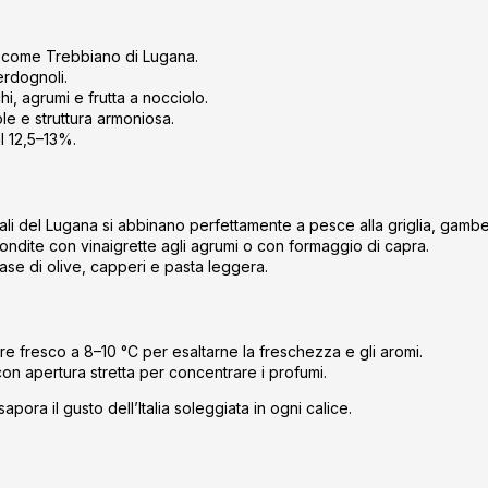
u
l
l
he come Trebbiano di Lugana.
i
verdognoli.
hi, agrumi e frutta a nocciolo.
s
le e struttura armoniosa.
t
l 12,5–13%.
ă
r
i
l
erali del Lugana si abbinano perfettamente a pesce alla griglia, gamb
o
ondite con vinaigrette agli agrumi o con formaggio di capra.
base di olive, capperi e pasta leggera.
r
ire fresco a 8–10 °C per esaltarne la freschezza e gli aromi.
con apertura stretta per concentrare i profumi.
pora il gusto dell’Italia soleggiata in ogni calice.