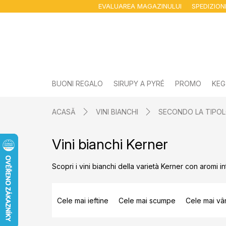
Treci
EVALUAREA MAGAZINULUI
SPEDIZIO
la
conținut
BUONI REGALO
SIRUPY A PYRÉ
PROMO
KEG
ACASĂ
VINI BIANCHI
SECONDO LA TIPOL
Vini bianchi Kerner
Scopri i vini bianchi della varietà Kerner con aromi i
S
e
Cele mai ieftine
Cele mai scumpe
Cele mai vâ
l