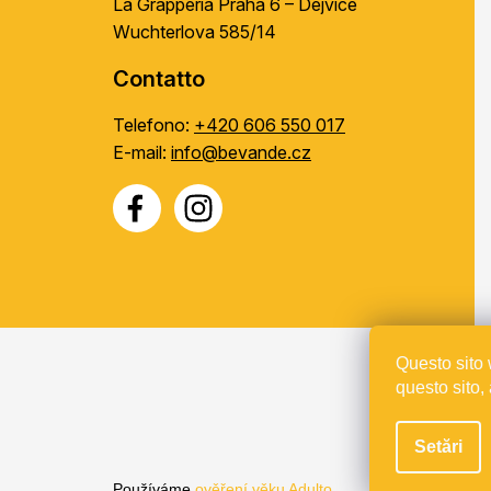
La Grapperia Praha 6 – Dejvice
Wuchterlova 585/14
Contatto
Telefono:
+420 606 550 017
E-mail:
info@bevande.cz
Questo sito 
questo sito,
Proje
Setări
Používáme
ověření věku Adulto