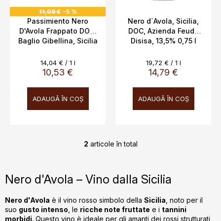
s
u
11,09 €
–5 %
e
i
Passimiento Nero
Nero d´Avola, Sicilia,
D'Avola Frappato DOC,
DOC, Azienda Feudo
Baglio Gibellina, Sicilia
Disisa, 13,5% 0,75 l
13,5%
Evaluare
Evaluare
14,04 € / 1 l
19,72 € / 1 l
preţ:
preţ:
10,53 €
14,79 €
ADAUGĂ ÎN COŞ
ADAUGĂ ÎN COŞ
2
articole în total
C
o
n
Nero d'Avola – Vino dalla Sicilia
t
r
Nero d'Avola
è il vino rosso simbolo della
Sicilia
, noto per il
o
suo
gusto intenso
, le
ricche note fruttate
e i
tannini
l
morbidi
. Questo vino è ideale per gli amanti dei rossi strutturati,