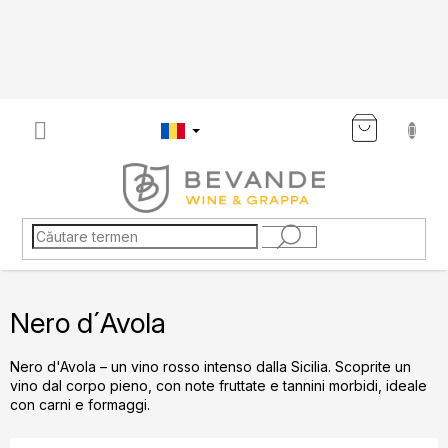
Treci
la
conținut
COŞ
DE
CUMP
Nero d´Avola
Nero d'Avola – un vino rosso intenso dalla Sicilia. Scoprite un
vino dal corpo pieno, con note fruttate e tannini morbidi, ideale
con carni e formaggi.