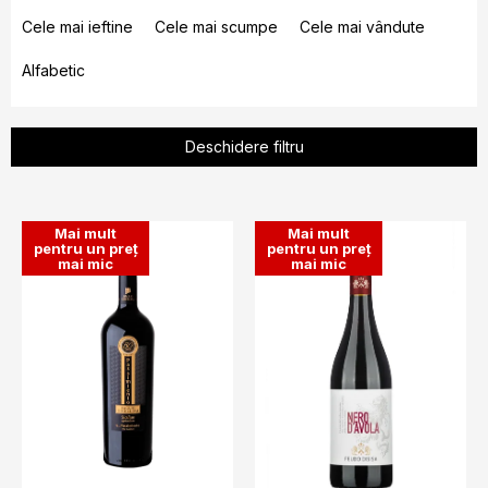
S
e
Cele mai ieftine
Cele mai scumpe
Cele mai vândute
l
Alfabetic
e
c
t
Deschidere filtru
a
r
L
e
Mai mult
Mai mult
i
pentru un preț
pentru un preț
a
mai mic
mai mic
s
p
t
r
ă
o
p
d
r
u
o
s
d
u
u
l