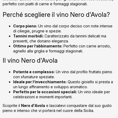
u
perfetto con piatti di carne e formaggi stagionati.
l
l
Perché scegliere il vino Nero d'Avola?
i
s
Corpo pieno:
Un vino dal corpo deciso con note intense
t
di ciliegie, prugne e spezie.
ă
Tannini morbidi:
Caratterizzato da tannini delicati ma
presenti, che donano eleganza.
r
Ottimo per l’abbinamento:
Perfetto con carne arrosto,
i
agnello alla griglia e formaggi stagionati.
l
o
Il vino Nero d'Avola
r
Potente e complesso:
Un vino dal profilo fruttato pieno
con sfumature speziate.
Ideale per l’invecchiamento:
Questo gioiello si presta a
un lungo affinamento e sviluppo aromatico.
Perfetto per le occasioni speciali:
Un vino ideale per
celebrazioni e momenti importanti.
Scoprite il
Nero d'Avola
e lasciatevi conquistare dal suo gusto
pieno e intenso che vi porterà nel cuore della Sicilia.