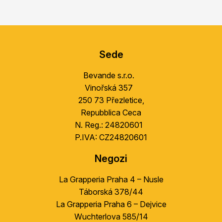
S
u
Sede
b
s
Bevande s.r.o.
o
Vinořská 357
l
250 73 Přezletice,
Repubblica Ceca
N. Reg.: 24820601
P.IVA: CZ24820601
Negozi
La Grapperia Praha 4 – Nusle
Táborská 378/44
La Grapperia Praha 6 – Dejvice
Wuchterlova 585/14