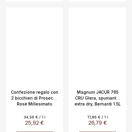
Confezione regalo con
Magnum JACUR 765
2 bicchieri di Prosecco
CRU Glera, spumante,
Rosé Millesimato
extra dry, Bernardi 1.5L
Azienda Vitevis 11,5%
11%
0,75l
Evaluare
Evaluare
34,56 € / 1 l
17,86 € / 1 l
preţ:
preţ:
25,92 €
26,79 €