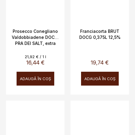
Prosecco Conegliano
Franciacorta BRUT
Valdobbiadene DOCG,
DOCG 0,375L 12,5%
PRA DEI SALT, extra
dry, Millesimato Rive di
Collato, Bernardi Pietro
Evaluare
21,92 € / 1 l
& Figlii, Italia, 11,5%,
preţ:
16,44 €
19,74 €
0,75 L
ADAUGĂ ÎN COŞ
ADAUGĂ ÎN COŞ