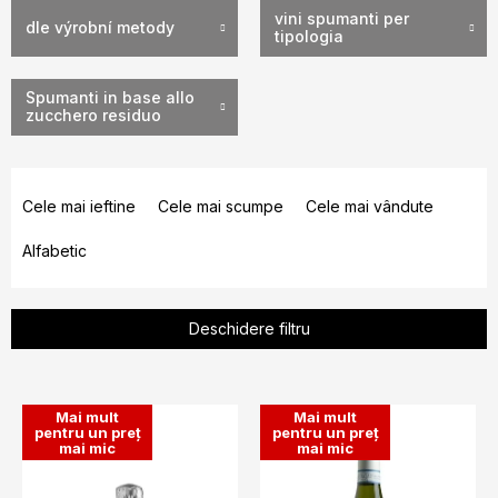
vini spumanti per
dle výrobní metody
tipologia
Spumanti in base allo
zucchero residuo
S
e
Cele mai ieftine
Cele mai scumpe
Cele mai vândute
l
Alfabetic
e
c
t
Deschidere filtru
a
r
L
e
Mai mult
Mai mult
i
pentru un preț
pentru un preț
a
mai mic
mai mic
s
p
t