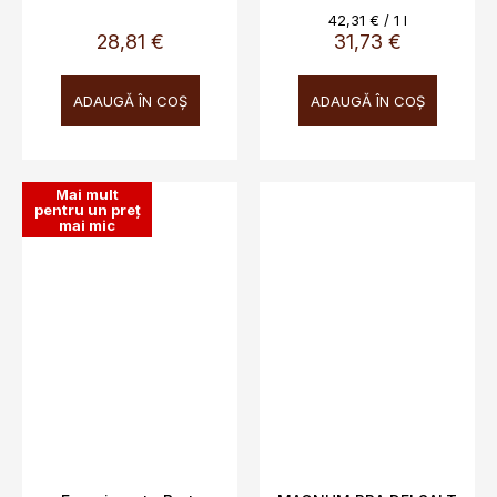
Evaluare
42,31 € / 1 l
preţ:
28,81 €
31,73 €
ADAUGĂ ÎN COŞ
ADAUGĂ ÎN COŞ
Mai mult
pentru un preț
mai mic