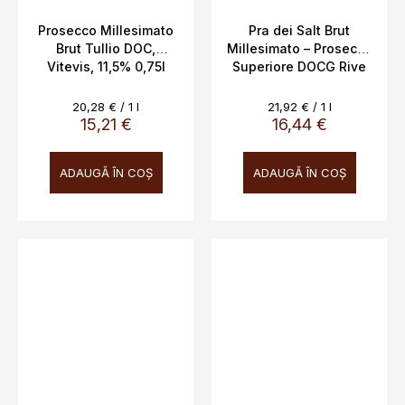
Prosecco Millesimato
Pra dei Salt Brut
Brut Tullio DOC,
Millesimato – Prosecco
Vitevis, 11,5% 0,75l
Superiore DOCG Rive
di Collalto | Cantine
Bernardi Pietro Figli
Evaluare
Evaluare
20,28 € / 1 l
21,92 € / 1 l
preţ:
preţ:
15,21 €
16,44 €
ADAUGĂ ÎN COŞ
ADAUGĂ ÎN COŞ