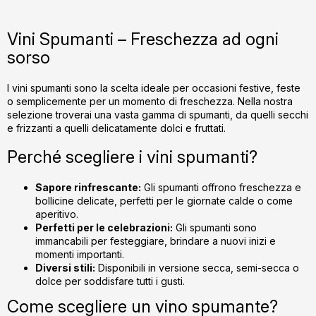
t
a
r
r
e
o
Vini Spumanti – Freschezza ad ogni
l
sorso
u
l
I vini spumanti sono la scelta ideale per occasioni festive, feste
l
o semplicemente per un momento di freschezza. Nella nostra
i
selezione troverai una vasta gamma di spumanti, da quelli secchi
s
e frizzanti a quelli delicatamente dolci e fruttati.
t
Perché scegliere i vini spumanti?
ă
r
i
Sapore rinfrescante:
Gli spumanti offrono freschezza e
bollicine delicate, perfetti per le giornate calde o come
l
aperitivo.
o
Perfetti per le celebrazioni:
Gli spumanti sono
r
immancabili per festeggiare, brindare a nuovi inizi e
momenti importanti.
Diversi stili:
Disponibili in versione secca, semi-secca o
dolce per soddisfare tutti i gusti.
Come scegliere un vino spumante?