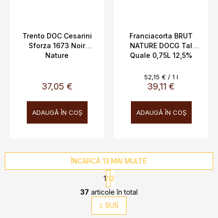
Trento DOC Cesarini
Franciacorta BRUT
Sforza 1673 Noir
NATURE DOCG Tal
Nature
Quale 0,75L 12,5%
Evaluare
52,15 € / 1 l
preţ:
37,05 €
39,11 €
ADAUGĂ ÎN COŞ
ADAUGĂ ÎN COŞ
ÎNCARCĂ 13 MAI MULTE
P
1
2
a
C
g
37
articole în total
o
i
SUS
n
n