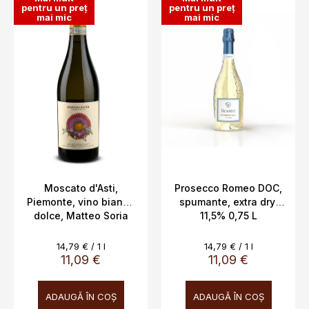
pentru un preț
pentru un preț
mai mic
mai mic
Moscato d'Asti,
Prosecco Romeo DOC,
Piemonte, vino bianco
spumante, extra dry,
dolce, Matteo Soria
11,5% 0,75 L
DOCG 5%, 0,75 L
Evaluare
Evaluare
14,79 € / 1 l
14,79 € / 1 l
preţ:
preţ:
11,09 €
11,09 €
ADAUGĂ ÎN COŞ
ADAUGĂ ÎN COŞ