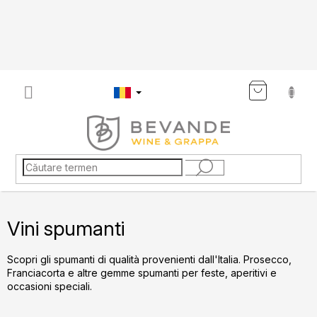
Treci
la
conținut
COŞ
DE
CUMP
Vini spumanti
Scopri gli spumanti di qualità provenienti dall'Italia. Prosecco,
Franciacorta e altre gemme spumanti per feste, aperitivi e
occasioni speciali.