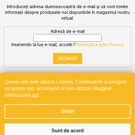
Introduceţi adresa dumneavoastră de e-mail şi vă vom trimite
informaţii despre produsele noi disponibile în magazinul nostru
virtual.
Adresă de e-mail
Inserendo la tua e-mail, accetti l'
Informativa sulla Privacy
ABONARE
Questo sito web utilizza i cookie. Continuando a navigare
su questo sito, acconsenti al loro utilizzo. Maggiori
informazioni
qui
.
Creat de Shoptet
Setări
Drepturi de autor 2026
Bevande
. Toate drepturile rezervate.
Projekt spolufinancovaný z EU - Modernizace a automatizace
v Bevande s.r.o.
Sunt de acord