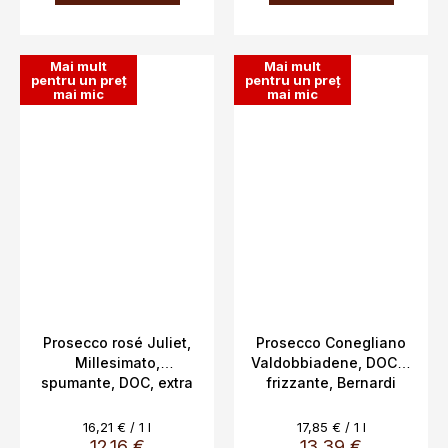
Mai mult
Mai mult
pentru un preț
pentru un preț
mai mic
mai mic
Prosecco rosé Juliet,
Prosecco Conegliano
Millesimato,
Valdobbiadene, DOCG,
spumante, DOC, extra
frizzante, Bernardi
dry, Vitevis, 11,5%,
Pietro & Figlii, Italia,
0,75l
11,5%, 0,75 l
Evaluare
Evaluare
16,21 € / 1 l
17,85 € / 1 l
preţ:
preţ:
12,16 €
13,39 €