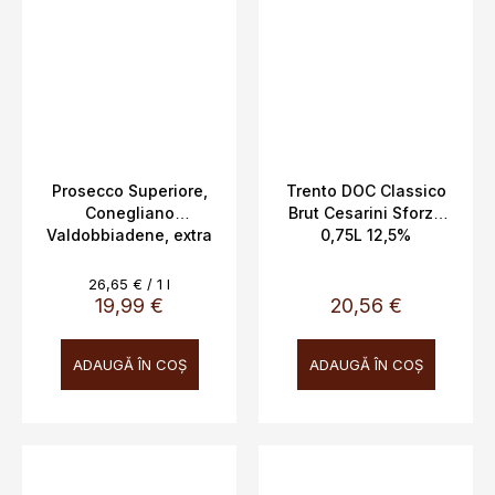
Prosecco Superiore,
Trento DOC Classico
Conegliano
Brut Cesarini Sforza
Valdobbiadene, extra
0,75L 12,5%
brut, DOCG, Rive di
Ogliano, Borgo Antico,
Evaluare
26,65 € / 1 l
11,5%, 0,75 L
preţ:
19,99 €
20,56 €
ADAUGĂ ÎN COŞ
ADAUGĂ ÎN COŞ