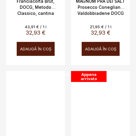
Franciacorta Brut,
MAGNUM PRA DEI SALT
DOCG, Metodo
Prosecco Conegliano
Classico, cantina
Valdobbiadene DOCG
Ferghettina, 12,5%,
Brut BERNARDI 11,5%,
0,75l
1,5L
Evaluare
Evaluare
43,91 € / 1 l
21,95 € / 1 l
preţ:
preţ:
32,93 €
32,93 €
ADAUGĂ ÎN COŞ
ADAUGĂ ÎN COŞ
SALECODE:doprava100:100:fix:CZK
Appena
arrivato