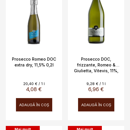
r
ă
o
p
d
r
u
o
s
d
u
u
l
s
u
e
i
Prosecco Romeo DOC
Prosecco DOC,
extra dry, 11,5% 0,2l
frizzante, Romeo &
Giulietta, Vitevis, 11%,
0,75 l
Evaluare
Evaluare
20,40 € / 1 l
9,28 € / 1 l
preţ:
preţ:
4,08 €
6,96 €
ADAUGĂ ÎN COŞ
ADAUGĂ ÎN COŞ
Mai mult
Mai mult