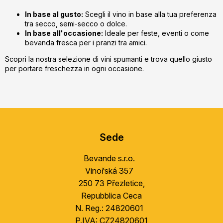
In base al gusto:
Scegli il vino in base alla tua preferenza
tra secco, semi-secco o dolce.
In base all'occasione:
Ideale per feste, eventi o come
bevanda fresca per i pranzi tra amici.
Scopri la nostra selezione di vini spumanti e trova quello giusto
per portare freschezza in ogni occasione.
S
u
Sede
b
s
Bevande s.r.o.
o
Vinořská 357
l
250 73 Přezletice,
Repubblica Ceca
N. Reg.: 24820601
P.IVA: CZ24820601