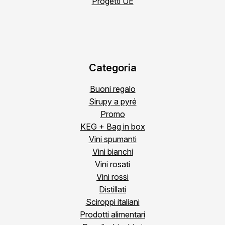
Progetti UE
Categoria
Buoni regalo
Sirupy a pyré
Promo
KEG + Bag in box
Vini spumanti
Vini bianchi
Vini rosati
Vini rossi
Distillati
Sciroppi italiani
Prodotti alimentari