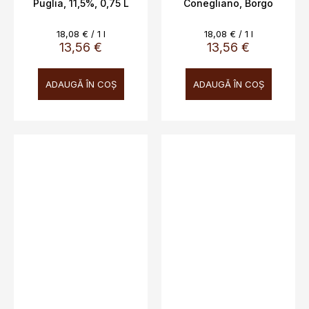
Puglia, 11,5%, 0,75 L
Conegliano, Borgo
Antico 11%, 0,75L
Evaluare
Evaluare
18,08 € / 1 l
18,08 € / 1 l
preţ:
preţ:
13,56 €
13,56 €
ADAUGĂ ÎN COŞ
ADAUGĂ ÎN COŞ