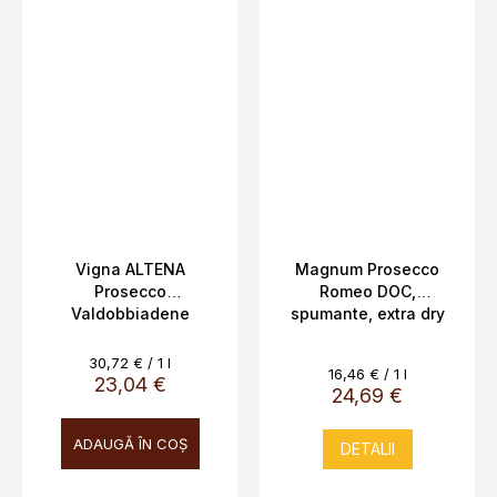
Vigna ALTENA
Magnum Prosecco
Prosecco
Romeo DOC,
Valdobbiadene
spumante, extra dry
Conegliano DOCG,
11,5% 1,5L
Cantina Bortolotti
Evaluare
30,72 € / 1 l
Evaluare
16,46 € / 1 l
0,75L 11,8%, Edizione
preţ:
23,04 €
preţ:
24,69 €
Numerata
ADAUGĂ ÎN COŞ
DETALII