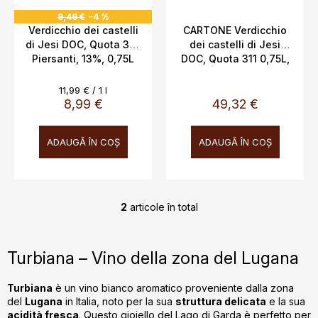
s
u
9,46 €
–4 %
e
i
Verdicchio dei castelli
CARTONE Verdicchio
di Jesi DOC, Quota 311,
dei castelli di Jesi
Piersanti, 13%, 0,75L
DOC, Quota 311 0,75L,
13%
Evaluare
11,99 € / 1 l
preţ:
8,99 €
49,32 €
ADAUGĂ ÎN COŞ
ADAUGĂ ÎN COŞ
2
articole în total
C
o
n
Turbiana – Vino della zona del Lugana
t
r
Turbiana
è un vino bianco aromatico proveniente dalla zona
o
del
Lugana
in Italia, noto per la sua
struttura delicata
e la sua
l
acidità fresca
. Questo gioiello del Lago di Garda è perfetto per