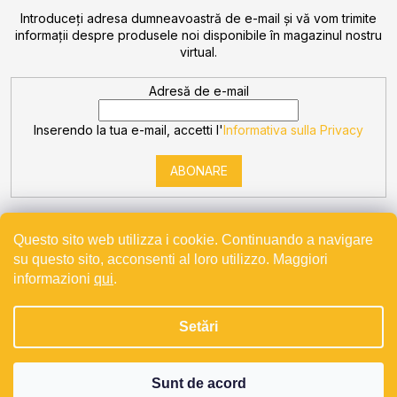
Introduceţi adresa dumneavoastră de e-mail şi vă vom trimite
informaţii despre produsele noi disponibile în magazinul nostru
virtual.
Adresă de e-mail
Inserendo la tua e-mail, accetti l'
Informativa sulla Privacy
ABONARE
Questo sito web utilizza i cookie. Continuando a navigare
su questo sito, acconsenti al loro utilizzo. Maggiori
informazioni
qui
.
Creat de Shoptet
Setări
Drepturi de autor 2026
Bevande
. Toate drepturile rezervate.
Projekt spolufinancovaný z EU - Modernizace a automatizace
v Bevande s.r.o.
Sunt de acord