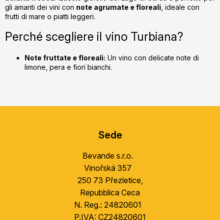
u
gli amanti dei vini con
note agrumate e floreali
, ideale con
l
frutti di mare o piatti leggeri.
l
Perché scegliere il vino Turbiana?
i
s
t
Note fruttate e floreali:
Un vino con delicate note di
ă
limone, pera e fiori bianchi.
r
i
l
S
o
r
u
Sede
b
s
Bevande s.r.o.
o
Vinořská 357
l
250 73 Přezletice,
Repubblica Ceca
N. Reg.: 24820601
P.IVA: CZ24820601