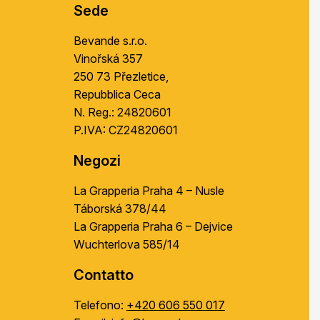
l
Sede
Bevande s.r.o.
Vinořská 357
250 73 Přezletice,
Repubblica Ceca
N. Reg.: 24820601
P.IVA: CZ24820601
Negozi
La Grapperia Praha 4 – Nusle
Táborská 378/44
La Grapperia Praha 6 – Dejvice
Wuchterlova 585/14
Contatto
Telefono:
+420 606 550 017