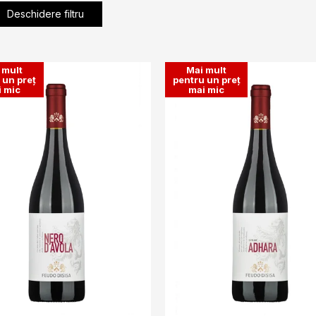
Deschidere filtru
 mult
Mai mult
 un preț
pentru un preț
 mic
mai mic