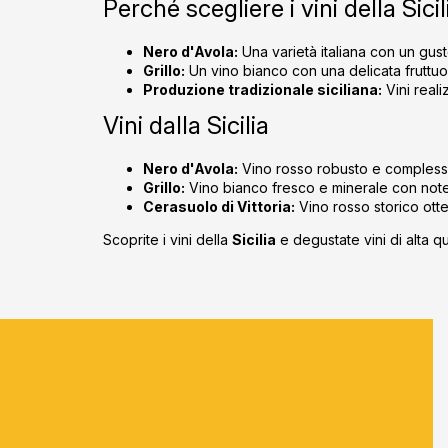
Perché scegliere i vini della Sicil
Nero d'Avola:
Una varietà italiana con un gusto
Grillo:
Un vino bianco con una delicata fruttuo
Produzione tradizionale siciliana:
Vini reali
Vini dalla Sicilia
Nero d'Avola:
Vino rosso robusto e complesso, 
Grillo:
Vino bianco fresco e minerale con note 
Cerasuolo di Vittoria:
Vino rosso storico ott
Scoprite i vini della
Sicilia
e degustate vini di alta qu
S
u
b
s
o