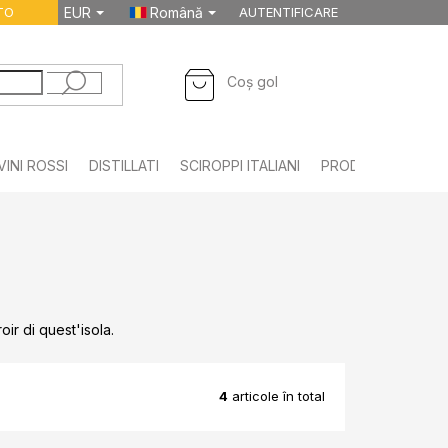
TO
EUR
Română
AUTENTIFICARE
COŞ
Coş gol
DE
CUMPĂRĂTURI
VINI ROSSI
DISTILLATI
SCIROPPI ITALIANI
PRODOTTI ALIMEN
roir di quest'isola.
4
articole în total