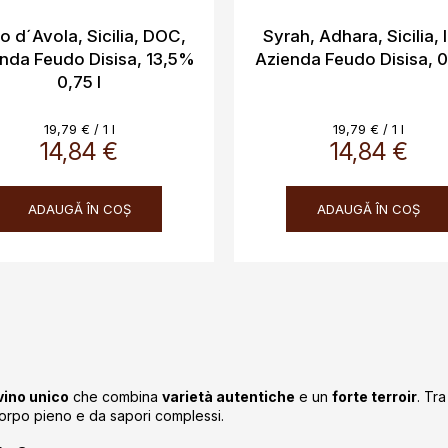
o d´Avola, Sicilia, DOC,
Syrah, Adhara, Sicilia, 
nda Feudo Disisa, 13,5%
Azienda Feudo Disisa, 
0,75 l
Evaluare
Evaluare
19,79 € / 1 l
19,79 € / 1 l
14,84 €
preţ:
14,84 €
preţ:
ADAUGĂ ÎN COŞ
ADAUGĂ ÎN COŞ
C
o
n
t
r
vino unico
che combina
varietà autentiche
e un
forte terroir
. Tr
o
corpo pieno e da sapori complessi.
l