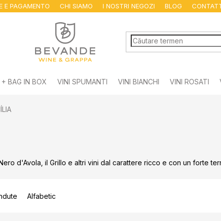
NE E PAGAMENTO
CHI SIAMO
I NOSTRI NEGOZI
BLOG
CONTAT
 + BAG IN BOX
VINI SPUMANTI
VINI BIANCHI
VINI ROSATI
ÍLIA
Nero d'Avola, il Grillo e altri vini dal carattere ricco e con un forte ter
ndute
Alfabetic