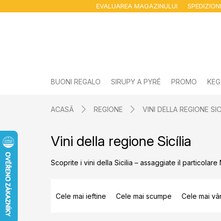
Treci
EVALUAREA MAGAZINULUI
SPEDIZIO
la
conținut
BUONI REGALO
SIRUPY A PYRÉ
PROMO
KEG
ACASĂ
REGIONE
VINI DELLA REGIONE SIC
Vini della regione Sicília
Scoprite i vini della Sicilia – assaggiate il particolare 
S
e
Cele mai ieftine
Cele mai scumpe
Cele mai vâ
l