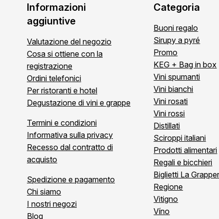
Informazioni
Categoria
aggiuntive
Buoni regalo
Sirupy a pyré
Valutazione del negozio
Promo
Cosa si ottiene con la
KEG + Bag in box
registrazione
Vini spumanti
Ordini telefonici
Vini bianchi
Per ristoranti e hotel
Vini rosati
Degustazione di vini e grappe
Vini rossi
Termini e condizioni
Distillati
Informativa sulla privacy
Sciroppi italiani
Recesso dal contratto di
Prodotti alimentari
acquisto
Regali e bicchieri
Biglietti La Grapper
Spedizione e pagamento
Regione
Chi siamo
Vitigno
I nostri negozi
Víno
Blog