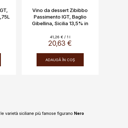
IGT,
Vino da dessert Zibibbo
0,75L
Passimento IGT, Baglio
Gibellina, Sicilia 13,5% in
confezione regalo 500ml
Evaluare
41,26 € / 1 l
20,63 €
preţ:
ADAUGĂ ÎN COŞ
a le varietà siciliane più famose figurano
Nero