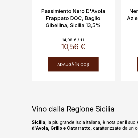
Passimiento Nero D'Avola
Ner
Frappato DOC, Baglio
Azie
Gibellina, Sicilia 13,5%
Evaluare
14,08 € / 1 l
10,56 €
preţ:
ADAUGĂ ÎN COŞ
Vino dalla Regione Sicilia
Sicilia
, la più grande isola italiana, è nota per il suo
d'Avola, Grillo e Catarratto
, caratterizzate da un 