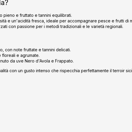
ia?
u
l
l
 pieno e fruttato e tannini equilibrati.
i
sità e un'acidità fresca, ideale per accompagnare pesce e frutti di 
zzati con passione per i metodi tradizionali e le varietà regionali.
s
t
ă
r
con note fruttate e tannini delicati.
i
floreali e agrumate.
l
enuto da uve Nero d'Avola e Frappato.
o
alità con un gusto intenso che rispecchia perfettamente il terroir sici
r