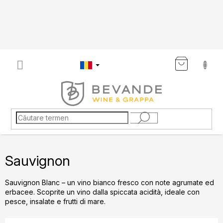
Treci
la
conținut
COŞ
DE
CUMP
Sauvignon
Sauvignon Blanc – un vino bianco fresco con note agrumate ed
erbacee. Scoprite un vino dalla spiccata acidità, ideale con
pesce, insalate e frutti di mare.