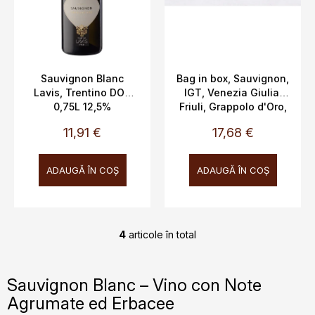
Sauvignon Blanc
Bag in box, Sauvignon,
Lavis, Trentino DOC
IGT, Venezia Giulia,
0,75L 12,5%
Friuli, Grappolo d'Oro,
13%, 3L
11,91 €
17,68 €
ADAUGĂ ÎN COŞ
ADAUGĂ ÎN COŞ
4
articole în total
C
o
n
Sauvignon Blanc – Vino con Note
t
Agrumate ed Erbacee
r