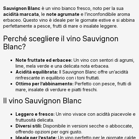
o
l
Sauvignon Blanc
è un vino bianco fresco, noto per la sua
acidità marcata
, le
note agrumate
e l’inconfondibile aroma
u
erbaceo. Questo vino è ideale per le giornate estive e si abbina
l
perfettamente a pesce, frutti di mare o insalate leggere.
l
i
Perché scegliere il vino Sauvignon
s
Blanc?
t
ă
Note fruttate ed erbacee:
Un vino con sentori di agrumi,
r
lime, mela verde e una delicata nota erbacea.
i
Acidità equilibrata:
Il Sauvignon Blanc offre un’acidità
l
rinfrescante in equilibrio con i toni fruttati.
o
Ottimo per l’abbinamento:
Perfetto con pesce, frutti di
r
mare, insalate di verdure e piatti freschi.
Il vino Sauvignon Blanc
Leggero e fresco:
Un vino vivace con acidità piacevole e
fruttuosità delicata.
Diversi stili:
Disponibile in versioni secche o abboccate,
offrendo opzioni per ogni gusto.
Ideale per l’estate:
Un vino perfetto per le giornate calde