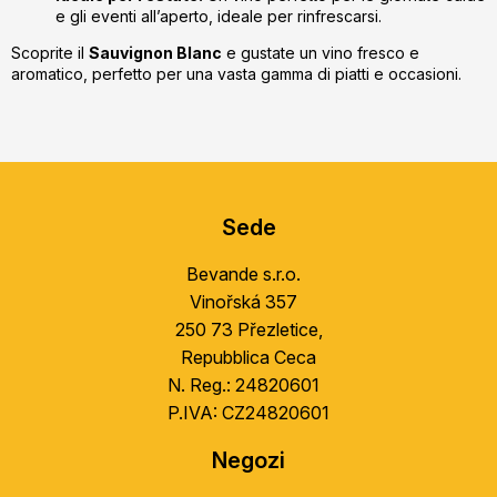
e gli eventi all’aperto, ideale per rinfrescarsi.
Scoprite il
Sauvignon Blanc
e gustate un vino fresco e
aromatico, perfetto per una vasta gamma di piatti e occasioni.
S
u
Sede
b
s
Bevande s.r.o.
o
Vinořská 357
l
250 73 Přezletice,
Repubblica Ceca
N. Reg.: 24820601
P.IVA: CZ24820601
Negozi