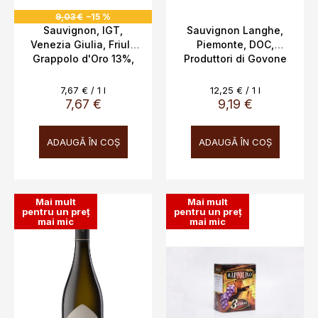
s
u
9,03 €
–15 %
e
i
Sauvignon, IGT,
Sauvignon Langhe,
Venezia Giulia, Friuli,
Piemonte, DOC,
Grappolo d'Oro 13%,
Produttori di Govone
1.0L
13,5%, 0,75l
Evaluare
Evaluare
7,67 € / 1 l
12,25 € / 1 l
preţ:
preţ:
7,67 €
9,19 €
ADAUGĂ ÎN COŞ
ADAUGĂ ÎN COŞ
Mai mult
Mai mult
pentru un preț
pentru un preț
mai mic
mai mic