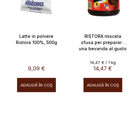
Latte in polvere
RISTORA miscela
Ristora 100%, 500g
sfusa per preparare
una bevanda al gusto
di cioccolato, 1 kg
Evaluare
14,47 € / 1 kg
preţ:
9,09 €
14,47 €
ADAUGĂ ÎN COŞ
ADAUGĂ ÎN COŞ
SALECODE:doprava100:100:fi