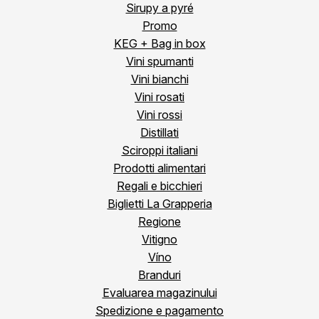
Sirupy a pyré
Promo
KEG + Bag in box
Vini spumanti
Vini bianchi
Vini rosati
Vini rossi
Distillati
Sciroppi italiani
Prodotti alimentari
Regali e bicchieri
Biglietti La Grapperia
Regione
Vitigno
Víno
Branduri
Evaluarea magazinului
Spedizione e pagamento