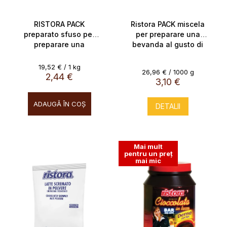
s
s
e
u
RISTORA PACK
Ristora PACK miscela
preparato sfuso per
per preparare una
l
preparare una
bevanda al gusto di
u
bevanda al gusto di
cioccolato bianco,
i
cioccolato, 5x25g
5x23g
Evaluare
19,52 € / 1 kg
Evaluare
26,96 € / 1000 g
preţ:
2,44 €
preţ:
3,10 €
ADAUGĂ ÎN COŞ
DETALII
Mai mult
pentru un preț
mai mic