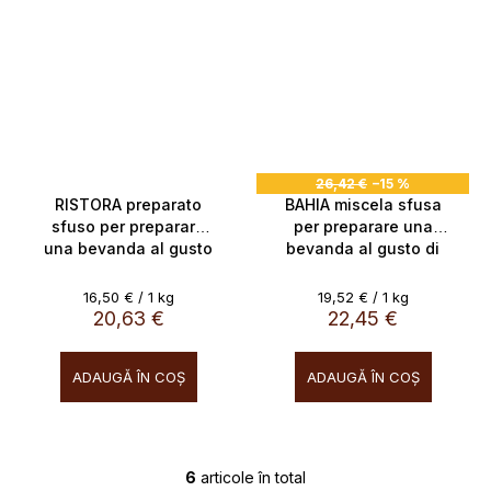
26,42 €
–15 %
RISTORA preparato
BAHIA miscela sfusa
sfuso per preparare
per preparare una
una bevanda al gusto
bevanda al gusto di
di cioccolato 50 pz x
cioccolato bianco, 50x
25g
23g
Evaluare
Evaluare
16,50 € / 1 kg
19,52 € / 1 kg
preţ:
preţ:
20,63 €
22,45 €
ADAUGĂ ÎN COŞ
ADAUGĂ ÎN COŞ
6
articole în total
C