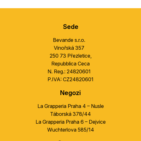
o
S
n
u
t
Sede
r
b
o
s
Bevande s.r.o.
l
o
u
Vinořská 357
l
l
250 73 Přezletice,
l
Repubblica Ceca
i
N. Reg.: 24820601
s
P.IVA: CZ24820601
t
ă
Negozi
r
i
La Grapperia Praha 4 – Nusle
l
Táborská 378/44
o
La Grapperia Praha 6 – Dejvice
r
Wuchterlova 585/14