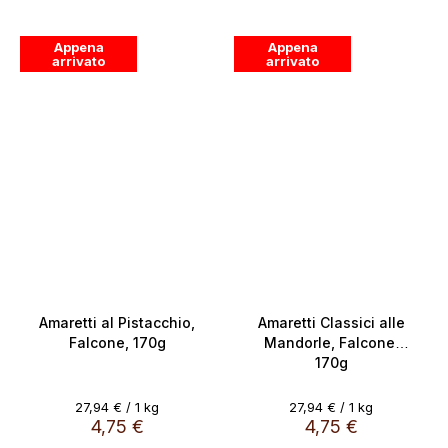
Appena
Appena
arrivato
arrivato
Amaretti al Pistacchio,
Amaretti Classici alle
Falcone, 170g
Mandorle, Falcone,
170g
Evaluare
Evaluare
27,94 € / 1 kg
27,94 € / 1 kg
preţ:
preţ:
4,75 €
4,75 €