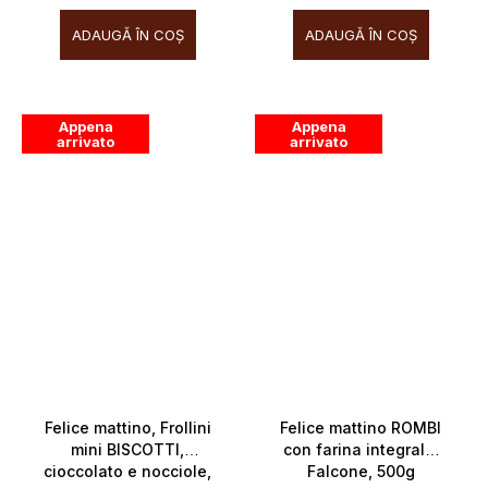
ADAUGĂ ÎN COŞ
ADAUGĂ ÎN COŞ
Appena
Appena
arrivato
arrivato
Felice mattino, Frollini
Felice mattino ROMBI
mini BISCOTTI,
con farina integrale,
cioccolato e nocciole,
Falcone, 500g