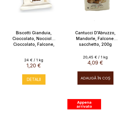
Biscotti Gianduia,
Cantucci D'Abruzzo,
Cioccolato, Nocciola,
Mandorle, Falcone,
Cioccolato, Falcone,
sacchetto, 200g
50g
Evaluare
20,45 € / 1 kg
Evaluare
24 € / 1 kg
preţ:
4,09 €
preţ:
1,20 €
ADAUGĂ ÎN COŞ
DETALII
Appena
arrivato