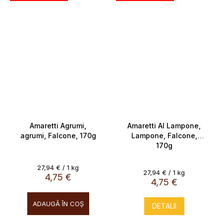
Amaretti Agrumi,
Amaretti Al Lampone,
agrumi, Falcone, 170g
Lampone, Falcone,
170g
Evaluare
27,94 € / 1 kg
Evaluare
27,94 € / 1 kg
preţ:
4,75 €
preţ:
4,75 €
ADAUGĂ ÎN COŞ
DETALII