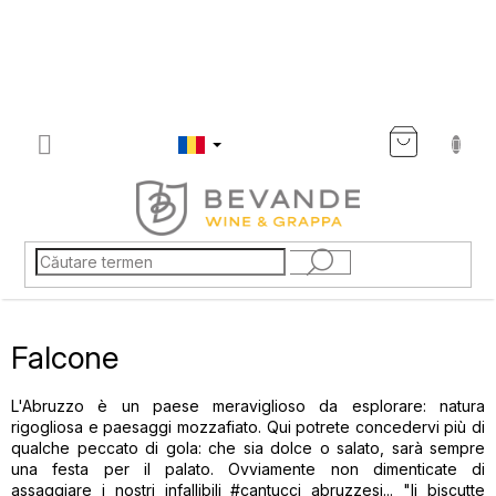
Treci
la
conținut
COŞ
DE
CUMP
Falcone
L'Abruzzo è un paese meraviglioso da esplorare: natura
rigogliosa e paesaggi mozzafiato. Qui potrete concedervi più di
qualche peccato di gola: che sia dolce o salato, sarà sempre
una festa per il palato. Ovviamente non dimenticate di
assaggiare i nostri infallibili #cantucci abruzzesi... "li biscutte