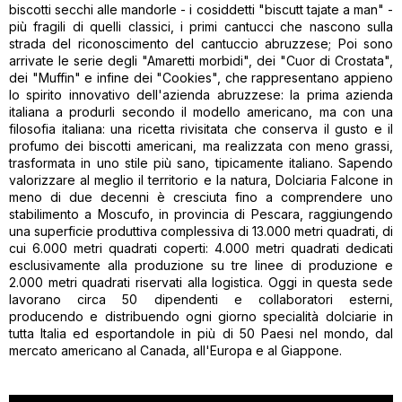
biscotti secchi alle mandorle - i cosiddetti "biscutt tajate a man" -
più fragili di quelli classici, i primi cantucci che nascono sulla
strada del riconoscimento del cantuccio abruzzese; Poi sono
arrivate le serie degli "Amaretti morbidi", dei "Cuor di Crostata",
dei "Muffin" e infine dei "Cookies", che rappresentano appieno
lo spirito innovativo dell'azienda abruzzese: la prima azienda
italiana a produrli secondo il modello americano, ma con una
filosofia italiana: una ricetta rivisitata che conserva il gusto e il
profumo dei biscotti americani, ma realizzata con meno grassi,
trasformata in uno stile più sano, tipicamente italiano. Sapendo
valorizzare al meglio il territorio e la natura, Dolciaria Falcone in
meno di due decenni è cresciuta fino a comprendere uno
stabilimento a Moscufo, in provincia di Pescara, raggiungendo
una superficie produttiva complessiva di 13.000 metri quadrati, di
cui 6.000 metri quadrati coperti: 4.000 metri quadrati dedicati
esclusivamente alla produzione su tre linee di produzione e
2.000 metri quadrati riservati alla logistica. Oggi in questa sede
lavorano circa 50 dipendenti e collaboratori esterni,
producendo e distribuendo ogni giorno specialità dolciarie in
tutta Italia ed esportandole in più di 50 Paesi nel mondo, dal
mercato americano al Canada, all'Europa e al Giappone.