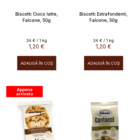
s
s
e
u
Biscotti Cioco latte,
Biscotti Extrafondenti,
Falcone, 50g
Falcone, 50g
l
u
i
Evaluare
Evaluare
24 € / 1 kg
24 € / 1 kg
preţ:
preţ:
1,20 €
1,20 €
ADAUGĂ ÎN COŞ
ADAUGĂ ÎN COŞ
Appena
arrivato