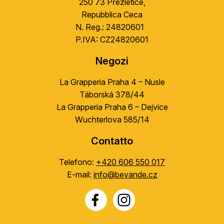
l
250 73 Přezletice,
l
Repubblica Ceca
i
N. Reg.: 24820601
s
P.IVA: CZ24820601
t
ă
Negozi
r
i
La Grapperia Praha 4 – Nusle
l
Táborská 378/44
o
La Grapperia Praha 6 – Dejvice
r
Wuchterlova 585/14
Contatto
Telefono:
+420 606 550 017
E-mail:
info@bevande.cz