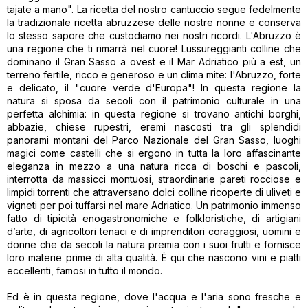
tajate a mano". La ricetta del nostro cantuccio segue fedelmente
la tradizionale ricetta abruzzese delle nostre nonne e conserva
lo stesso sapore che custodiamo nei nostri ricordi. L'Abruzzo è
una regione che ti rimarrà nel cuore! Lussureggianti colline che
dominano il Gran Sasso a ovest e il Mar Adriatico più a est, un
terreno fertile, ricco e generoso e un clima mite: l'Abruzzo, forte
e delicato, il "cuore verde d'Europa"! In questa regione la
natura si sposa da secoli con il patrimonio culturale in una
perfetta alchimia: in questa regione si trovano antichi borghi,
abbazie, chiese rupestri, eremi nascosti tra gli splendidi
panorami montani del Parco Nazionale del Gran Sasso, luoghi
magici come castelli che si ergono in tutta la loro affascinante
eleganza in mezzo a una natura ricca di boschi e pascoli,
interrotta da massicci montuosi, straordinarie pareti rocciose e
limpidi torrenti che attraversano dolci colline ricoperte di uliveti e
vigneti per poi tuffarsi nel mare Adriatico. Un patrimonio immenso
fatto di tipicità enogastronomiche e folkloristiche, di artigiani
d’arte, di agricoltori tenaci e di imprenditori coraggiosi, uomini e
donne che da secoli la natura premia con i suoi frutti e fornisce
loro materie prime di alta qualità. È qui che nascono vini e piatti
eccellenti, famosi in tutto il mondo.
Ed è in questa regione, dove l'acqua e l'aria sono fresche e