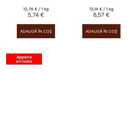
Falcone, 450g
Evaluare
Evaluare
12,76 € / 1 kg
13,14 € / 1 kg
preţ:
preţ:
5,74 €
6,57 €
ADAUGĂ ÎN COŞ
ADAUGĂ ÎN COŞ
Appena
arrivato