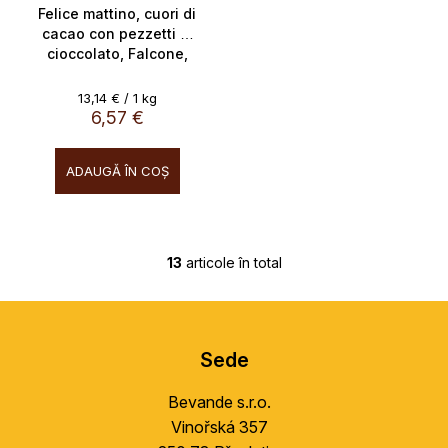
Felice mattino, cuori di
cacao con pezzetti di
cioccolato, Falcone,
Italia, 500g
Evaluare
13,14 € / 1 kg
preţ:
6,57 €
ADAUGĂ ÎN COŞ
13
articole în total
C
o
S
n
u
t
Sede
r
b
o
s
Bevande s.r.o.
l
o
u
Vinořská 357
l