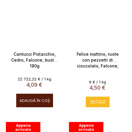
Cantucci Pistacchio,
Felice mattino, ruote
Cedro, Falcone, busta,
con pezzetti di
180g
cioccolato, Falcone,
Italia 500g
Evaluare
22 722,22 € / 1 kg
Evaluare
9 € / 1 kg
preţ:
4,09 €
preţ:
4,50 €
ADAUGĂ ÎN COŞ
DETALII
Appena
Appena
arrivato
arrivato