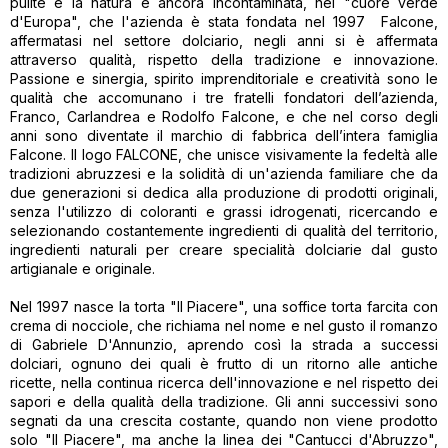
pulite e la natura è ancora incontaminata, nel "cuore verde
d'Europa", che l'azienda è stata fondata nel 1997 Falcone,
affermatasi nel settore dolciario, negli anni si è affermata
attraverso qualità, rispetto della tradizione e innovazione.
Passione e sinergia, spirito imprenditoriale e creatività sono le
qualità che accomunano i tre fratelli fondatori dell’azienda,
Franco, Carlandrea e Rodolfo Falcone, e che nel corso degli
anni sono diventate il marchio di fabbrica dell’intera famiglia
Falcone. Il logo FALCONE, che unisce visivamente la fedeltà alle
tradizioni abruzzesi e la solidità di un'azienda familiare che da
due generazioni si dedica alla produzione di prodotti originali,
senza l'utilizzo di coloranti e grassi idrogenati, ricercando e
selezionando costantemente ingredienti di qualità del territorio,
ingredienti naturali per creare specialità dolciarie dal gusto
artigianale e originale.
Nel 1997 nasce la torta "Il Piacere", una soffice torta farcita con
crema di nocciole, che richiama nel nome e nel gusto il romanzo
di Gabriele D'Annunzio, aprendo così la strada a successi
dolciari, ognuno dei quali è frutto di un ritorno alle antiche
ricette, nella continua ricerca dell'innovazione e nel rispetto dei
sapori e della qualità della tradizione. Gli anni successivi sono
segnati da una crescita costante, quando non viene prodotto
solo "Il Piacere", ma anche la linea dei "Cantucci d'Abruzzo",