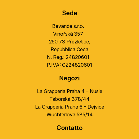
u
Sede
b
s
Bevande s.r.o.
o
Vinořská 357
l
250 73 Přezletice,
Repubblica Ceca
N. Reg.: 24820601
P.IVA: CZ24820601
Negozi
La Grapperia Praha 4 – Nusle
Táborská 378/44
La Grapperia Praha 6 – Dejvice
Wuchterlova 585/14
Contatto