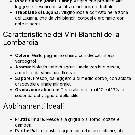
Pinot Bianco (Pinot Blanc):
Vitigno che produce vini
leggeri e freschi con sottili aromi floreali e fruttati.
Trebbiano di Lugana:
Vitigno locale coltivato nella zona
del Lugana, che dà vini bianchi corposi e aromatici con
note minerali.
Caratteristiche dei Vini Bianchi della
Lombardia
Colore:
Giallo paglierino chiaro con delicati riflessi
verdognoli.
Aroma:
Note fruttate di agrumi, mela verde e pesca,
arricchite da sfumature floreali.
Sapore:
Fresco, da leggero a di medio corpo, con acidità
gradevole e finale minerale.
Gradazione alcolica:
Generalmente tra il 12 e il 13%, a
seconda del vitigno e dello stile.
Abbinamenti Ideali
Frutti di mare:
Pesce alla griglia o al forno, cozze e
gamberi.
Pasta:
Piatti di pasta leggeri con erbe aromatiche, olio