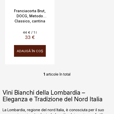
s
u
e
i
Franciacorta Brut,
DOCG, Metodo
Classico, cantina
Ferghettina, 12,5%,
0,75l
Evaluare
44 € / 1 l
preţ:
33 €
ADAUGĂ ÎN COŞ
1
articole în total
C
o
n
Vini Bianchi della Lombardia –
t
Eleganza e Tradizione del Nord Italia
r
o
l
La Lombardia, regione del nord Italia, è conosciuta per il suo