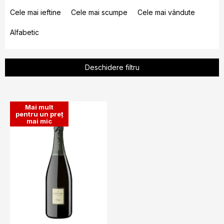
S
e
Cele mai ieftine
Cele mai scumpe
Cele mai vândute
l
Alfabetic
e
c
t
Deschidere filtru
a
r
L
e
Mai mult
i
pentru un preț
a
mai mic
s
p
t
r
ă
o
p
d
r
u
o
s
d
u
u
l