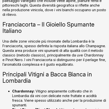
paesaggio variegato che include vette alpine, pianure fertili e
u
pittoreschi laghi. Questa diversità geografica si riflette anche
l
nella produzione vinicola, dove i vini bianchi occupano un posto
l
di rilievo.
i
s
Franciacorta – Il Gioiello Spumante
t
Italiano
ă
r
Una delle zone vinicole più rinomate della Lombardia è la
i
Franciacorta, spesso definita la risposta italiana allo Champagne.
l
Questa area produce vini spumanti di alta qualità con il metodo
o
classico (metodo classico), principalmente da uve Chardonnay
r
e Pinot Nero. I vini Franciacorta si distinguono per il perlage fine,
l’aromaticità complessa e il gusto equilibrato.
Principali Vitigni a Bacca Bianca in
Lombardia
Chardonnay:
Vitigno ampiamente coltivato che in
Lombardia dà vini con delicate note fruttate e acidità
fresca. Viene spesso utilizzato anche per la produzione di
spumanti.