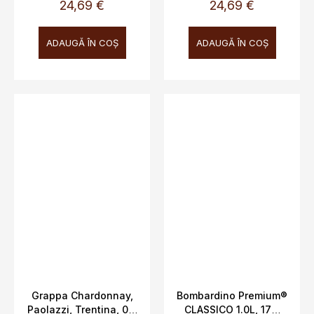
preţ:
preţ:
24,69 €
24,69 €
ADAUGĂ ÎN COŞ
ADAUGĂ ÎN COŞ
Grappa Chardonnay,
Bombardino Premium®
Paolazzi, Trentina, 0,7
CLASSICO 1.0L, 17%