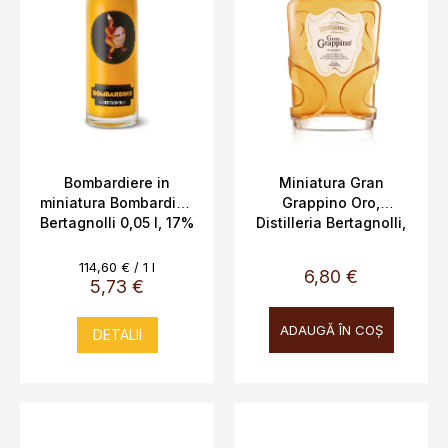
Bombardiere in
Miniatura Gran
miniatura Bombardino
Grappino Oro,
Bertagnolli 0,05 l, 17%
Distilleria Bertagnolli,
vol.
5cl, 42% vol.
Evaluare
114,60 € / 1 l
6,80 €
preţ:
5,73 €
ADAUGĂ ÎN COŞ
DETALII