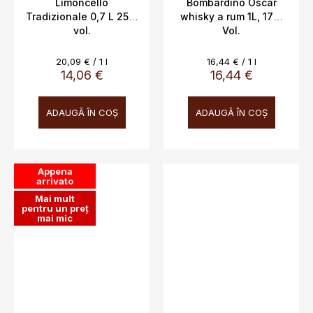
Limoncello
Bombardino Oscar
Tradizionale 0,7 L 25%
whisky a rum 1L, 17%
vol.
Vol.
Evaluare
Evaluare
20,09 € / 1 l
16,44 € / 1 l
preţ:
preţ:
14,06 €
16,44 €
ADAUGĂ ÎN COŞ
ADAUGĂ ÎN COŞ
Appena
arrivato
Mai mult
pentru un preț
mai mic