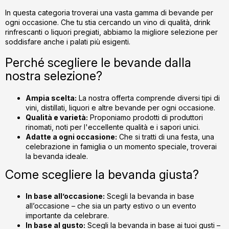
l
In questa categoria troverai una vasta gamma di bevande per
l
ogni occasione. Che tu stia cercando un vino di qualità, drink
i
rinfrescanti o liquori pregiati, abbiamo la migliore selezione per
s
soddisfare anche i palati più esigenti.
t
Perché scegliere le bevande dalla
ă
nostra selezione?
r
i
l
Ampia scelta:
La nostra offerta comprende diversi tipi di
o
vini, distillati, liquori e altre bevande per ogni occasione.
Qualità e varietà:
Proponiamo prodotti di produttori
r
rinomati, noti per l'eccellente qualità e i sapori unici.
Adatte a ogni occasione:
Che si tratti di una festa, una
celebrazione in famiglia o un momento speciale, troverai
la bevanda ideale.
Come scegliere la bevanda giusta?
In base all’occasione:
Scegli la bevanda in base
all’occasione – che sia un party estivo o un evento
importante da celebrare.
In base al gusto:
Scegli la bevanda in base ai tuoi gusti –