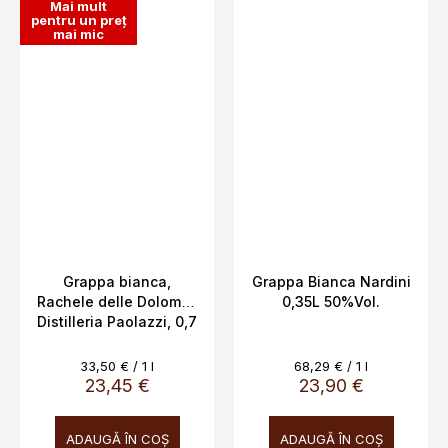
Mai mult
pentru un preț
mai mic
Grappa bianca,
Grappa Bianca Nardini
Rachele delle Dolomiti,
0,35L 50%Vol.
Distilleria Paolazzi, 0,7
L, 40%
Evaluare
Evaluare
33,50 € / 1 l
68,29 € / 1 l
preţ:
preţ:
23,45 €
23,90 €
ADAUGĂ ÎN COŞ
ADAUGĂ ÎN COŞ