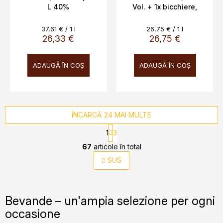
L 40%
Vol. + 1x bicchiere,
MADE IN ITALY
Evaluare
Evaluare
37,61 € / 1 l
26,75 € / 1 l
preţ:
preţ:
26,33 €
26,75 €
ADAUGĂ ÎN COŞ
ADAUGĂ ÎN COŞ
ÎNCARCĂ 24 MAI MULTE
P
1
3
a
C
g
67
articole în total
o
i
SUS
n
n
t
a
r
r
e
o
Bevande – un'ampia selezione per ogni
l
occasione
u