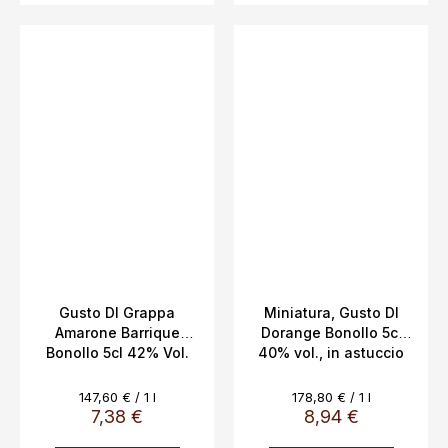
Gusto DI Grappa
Miniatura, Gusto DI
Amarone Barrique
Dorange Bonollo 5cl
Bonollo 5cl 42% Vol.
40% vol., in astuccio
Evaluare
Evaluare
147,60 € / 1 l
178,80 € / 1 l
preţ:
preţ:
7,38 €
8,94 €