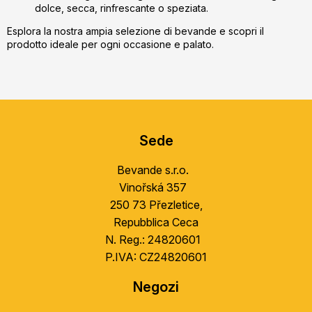
dolce, secca, rinfrescante o speziata.
Esplora la nostra ampia selezione di bevande e scopri il
prodotto ideale per ogni occasione e palato.
S
u
Sede
b
s
Bevande s.r.o.
o
Vinořská 357
l
250 73 Přezletice,
Repubblica Ceca
N. Reg.: 24820601
P.IVA: CZ24820601
Negozi