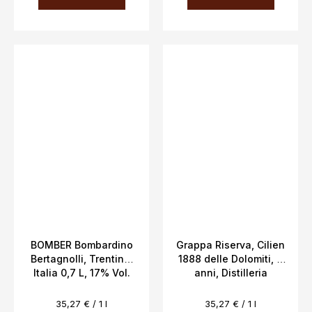
BOMBER Bombardino
Grappa Riserva, Cilien
Bertagnolli, Trentino,
1888 delle Dolomiti, 2
Italia 0,7 L, 17% Vol.
anni, Distilleria
Paolazzi, 0,7 L, 40%
Evaluare
Evaluare
35,27 € / 1 l
35,27 € / 1 l