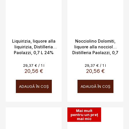
Liquirizia, liquore alla
Nocciolino Dolomiti,
liquirizia, Distilleria
liquore alla nocciola,
Paolazzi, 0,7 L 24%
Distilleria Paolazzi, 0,7
L, 24%
Evaluare
Evaluare
29,37 € / 1 l
29,37 € / 1 l
preţ:
preţ:
20,56 €
20,56 €
ADAUGĂ ÎN COŞ
ADAUGĂ ÎN COŞ
Mai mult
pentru un preț
mai mic