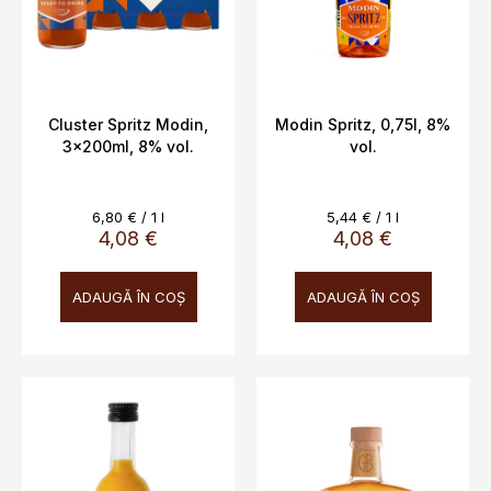
o
s
d
u
u
l
s
u
e
i
Cluster Spritz Modin,
Modin Spritz, 0,75l, 8%
3x200ml, 8% vol.
vol.
Evaluare
Evaluare
6,80 € / 1 l
5,44 € / 1 l
preţ:
preţ:
4,08 €
4,08 €
ADAUGĂ ÎN COŞ
ADAUGĂ ÎN COŞ