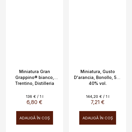
Miniatura Gran
Miniatura, Gusto
Grappino® bianco,
D'arancia, Bonollo, 5cl,
Trentino, Distilleria
40% vol.
Bertagnolli 5cl, 42%
vol.
Evaluare
Evaluare
136 € / 1 l
144,20 € / 1 l
preţ:
preţ:
6,80 €
7,21 €
ADAUGĂ ÎN COŞ
ADAUGĂ ÎN COŞ