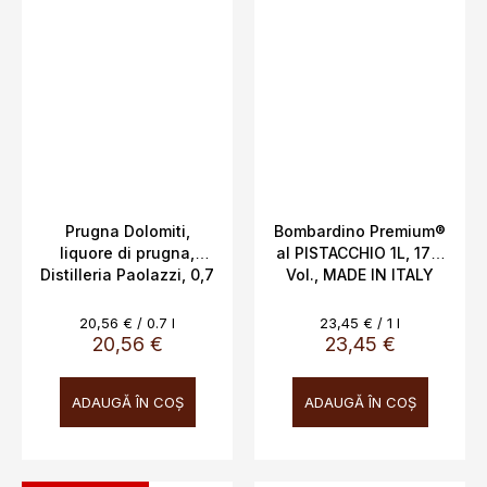
Prugna Dolomiti,
Bombardino Premium®
liquore di prugna,
al PISTACCHIO 1L, 17%
Distilleria Paolazzi, 0,7
Vol., MADE IN ITALY
L, 24%
Evaluare
Evaluare
20,56 € / 0.7 l
23,45 € / 1 l
preţ:
preţ:
20,56 €
23,45 €
ADAUGĂ ÎN COŞ
ADAUGĂ ÎN COŞ