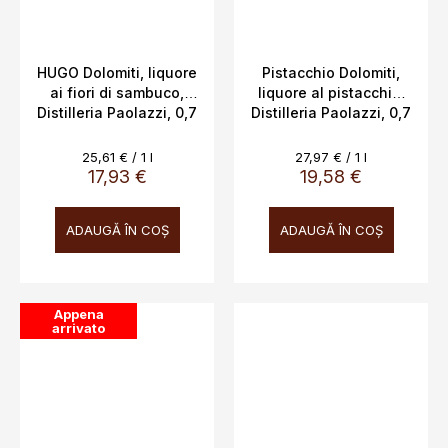
HUGO Dolomiti, liquore
Pistacchio Dolomiti,
ai fiori di sambuco,
liquore al pistacchio,
Distilleria Paolazzi, 0,7
Distilleria Paolazzi, 0,7
L 16%
L, 17%
Evaluare
Evaluare
25,61 € / 1 l
27,97 € / 1 l
preţ:
preţ:
17,93 €
19,58 €
ADAUGĂ ÎN COŞ
ADAUGĂ ÎN COŞ
Appena
arrivato