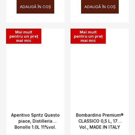
ADAUGĂ ÎN COŞ
ADAUGĂ ÎN COŞ
Mai mult
Mai mult
pentru un preț
pentru un preț
mai mic
mai mic
Aperitivo Spritz Questo
Bombardino Premium®
piace, Distilleria
CLASSICO 0,5 L, 17%
Bonollo 1.0L 11%vol.
Vol., MADE IN ITALY