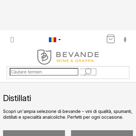
Treci
la
conținut
COŞ
DE
CUMP
Distillati
Scopri un'ampia selezione di bevande – vini di qualità, spumanti,
distillati e specialità analcoliche. Perfetti per ogni occasione.