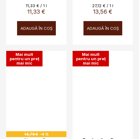
Evaluare
Evaluare
11,33 € / 1 l
27,12 € / 1 l
preţ:
preţ:
11,33 €
13,56 €
ADAUGĂ ÎN COŞ
ADAUGĂ ÎN COŞ
Mai mult
Mai mult
pentru un preț
pentru un preț
mai mic
mai mic
14,79 €
–4 %