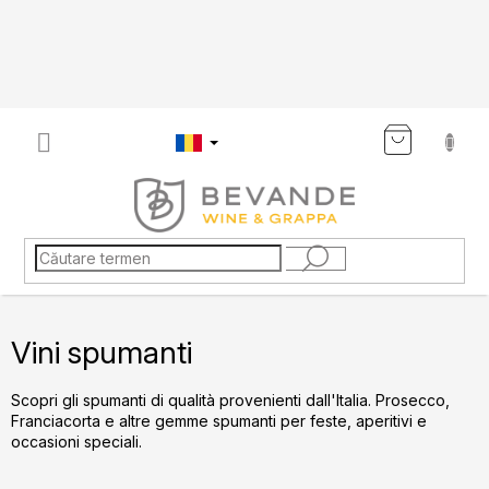
Treci
la
conținut
COŞ
DE
CUMP
Vini spumanti
Scopri gli spumanti di qualità provenienti dall'Italia. Prosecco,
Franciacorta e altre gemme spumanti per feste, aperitivi e
occasioni speciali.