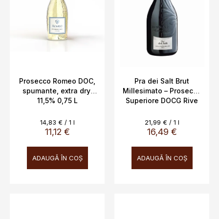
Prosecco Romeo DOC,
Pra dei Salt Brut
spumante, extra dry,
Millesimato – Prosecco
11,5% 0,75 L
Superiore DOCG Rive
di Collalto | Cantine
Bernardi Pietro Figli
Evaluare
Evaluare
14,83 € / 1 l
21,99 € / 1 l
preţ:
preţ:
11,12 €
16,49 €
ADAUGĂ ÎN COŞ
ADAUGĂ ÎN COŞ