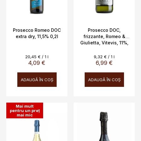
d
u
s
e
Prosecco Romeo DOC
Prosecco DOC,
extra dry, 11,5% 0,2l
frizzante, Romeo &
Giulietta, Vitevis, 11%,
0,75 l
Evaluare
Evaluare
20,45 € / 1 l
9,32 € / 1 l
preţ:
preţ:
4,09 €
6,99 €
ADAUGĂ ÎN COŞ
ADAUGĂ ÎN COŞ
Mai mult
pentru un preț
mai mic