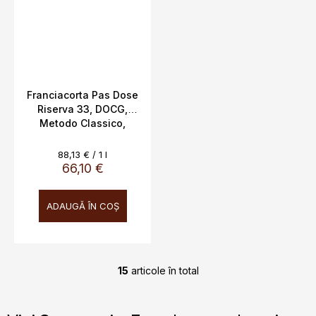
Franciacorta Pas Dose
Riserva 33, DOCG,
Metodo Classico,
Ferghettina, 12,5%,
0,75L
Evaluare
88,13 € / 1 l
preţ:
66,10 €
ADAUGĂ ÎN COŞ
15
articole în total
C
o
n