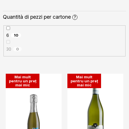
Quantità di pezzi per cartone
?
6
10
30
0
L
Mai mult
Mai mult
i
pentru un preț
pentru un preț
mai mic
mai mic
s
t
ă
p
r
o