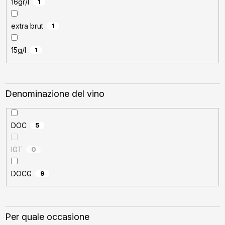
16gr/l
1
extra brut
1
15g/l
1
Denominazione del vino
DOC
5
IGT
0
DOCG
9
Per quale occasione