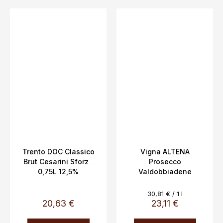
Trento DOC Classico
Vigna ALTENA
Brut Cesarini Sforza
Prosecco
0,75L 12,5%
Valdobbiadene
Conegliano DOCG,
Cantina Bortolotti
Evaluare
30,81 € / 1 l
0,75L 11,8%, Edizione
preţ:
20,63 €
23,11 €
Numerata