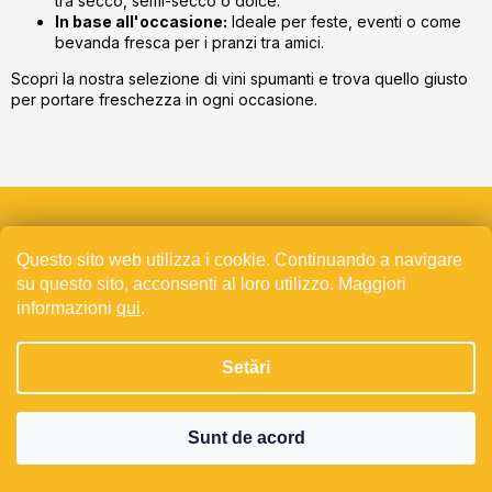
tra secco, semi-secco o dolce.
In base all'occasione:
Ideale per feste, eventi o come
bevanda fresca per i pranzi tra amici.
Scopri la nostra selezione di vini spumanti e trova quello giusto
per portare freschezza in ogni occasione.
S
u
Sede
b
Questo sito web utilizza i cookie. Continuando a navigare
s
su questo sito, acconsenti al loro utilizzo. Maggiori
Bevande s.r.o.
o
informazioni
qui
.
Vinořská 357
l
250 73 Přezletice,
Setări
Repubblica Ceca
N. Reg.: 24820601
P.IVA: CZ24820601
Sunt de acord
Negozi