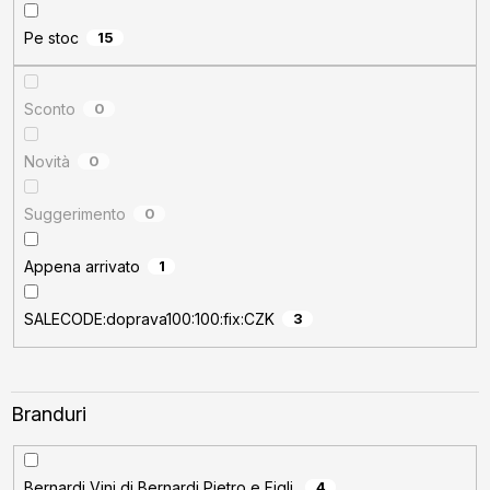
r
o
Pe stoc
15
d
u
s
Sconto
0
u
Novità
0
l
u
Suggerimento
0
i
Appena arrivato
1
SALECODE:doprava100:100:fix:CZK
3
Branduri
Bernardi Vini di Bernardi Pietro e Figli
4