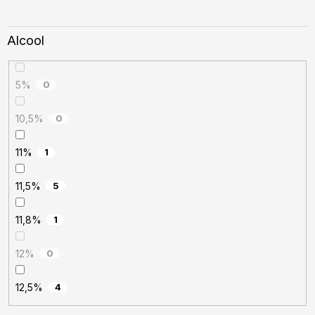
Alcool
5%
0
10,5%
0
11%
1
11,5%
5
11,8%
1
12%
0
12,5%
4