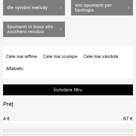
vini spumanti per
dle výrobní metody
tipologia
Spumanti in base allo
zucchero residuo
S
e
Cele mai ieftine
Cele mai scumpe
Cele mai vândute
l
Alfabetic
e
c
t
Închidere filtru
a
r
Preţ
e
a
4
€
67
€
p