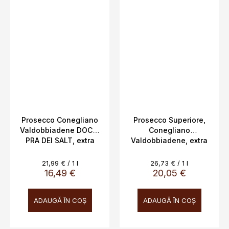
Prosecco Conegliano
Prosecco Superiore,
Valdobbiadene DOCG,
Conegliano
PRA DEI SALT, extra
Valdobbiadene, extra
dry, Millesimato Rive di
brut, DOCG, Rive di
Collato, Bernardi Pietro
Ogliano, Borgo Antico,
Evaluare
Evaluare
21,99 € / 1 l
26,73 € / 1 l
& Figlii, Italia, 11,5%,
11,5%, 0,75 L
preţ:
preţ:
16,49 €
20,05 €
0,75 L
ADAUGĂ ÎN COŞ
ADAUGĂ ÎN COŞ