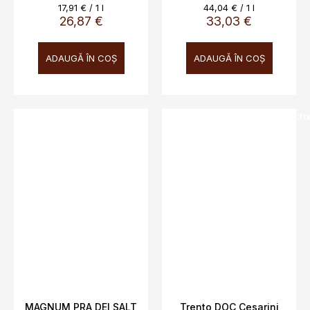
0,75l
Evaluare
Evaluare
17,91 € / 1 l
44,04 € / 1 l
preţ:
preţ:
26,87 €
33,03 €
ADAUGĂ ÎN COŞ
ADAUGĂ ÎN COŞ
SALECODE:doprava100:100:fi
MAGNUM PRA DEI SALT
Trento DOC Cesarini