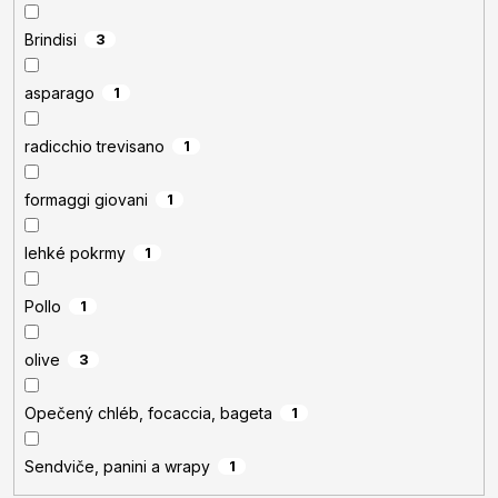
Brindisi
3
asparago
1
radicchio trevisano
1
formaggi giovani
1
lehké pokrmy
1
Pollo
1
olive
3
Opečený chléb, focaccia, bageta
1
Sendviče, panini a wrapy
1