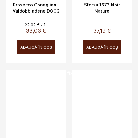
Prosecco Conegliano
Sforza 1673 Noir
Valdobbiadene DOCG
Nature
Brut BERNARDI 11,5%,
1,5L
Evaluare
22,02 € / 1 l
preţ:
33,03 €
37,16 €
ADAUGĂ ÎN COŞ
ADAUGĂ ÎN COŞ
SALECODE:doprava100:100:fix:CZK