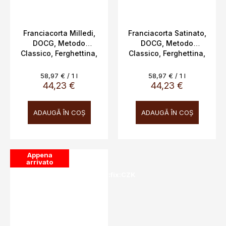
Franciacorta Milledi,
Franciacorta Satinato,
DOCG, Metodo
DOCG, Metodo
Classico, Ferghettina,
Classico, Ferghettina,
12,5%, 0,75l
12,5%, 0,75l
Evaluare
Evaluare
58,97 € / 1 l
58,97 € / 1 l
preţ:
preţ:
44,23 €
44,23 €
ADAUGĂ ÎN COŞ
ADAUGĂ ÎN COŞ
Appena
arrivato
SALECODE:doprava100:100:fix:CZK