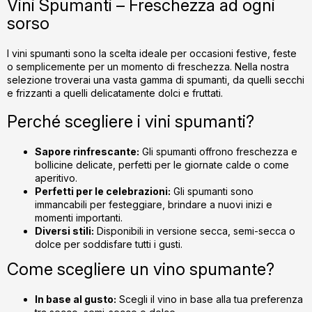
Vini Spumanti – Freschezza ad ogni
t
sorso
r
o
l
I vini spumanti sono la scelta ideale per occasioni festive, feste
o semplicemente per un momento di freschezza. Nella nostra
u
selezione troverai una vasta gamma di spumanti, da quelli secchi
l
e frizzanti a quelli delicatamente dolci e fruttati.
l
i
Perché scegliere i vini spumanti?
s
t
Sapore rinfrescante:
Gli spumanti offrono freschezza e
ă
bollicine delicate, perfetti per le giornate calde o come
r
aperitivo.
i
Perfetti per le celebrazioni:
Gli spumanti sono
immancabili per festeggiare, brindare a nuovi inizi e
l
momenti importanti.
o
Diversi stili:
Disponibili in versione secca, semi-secca o
r
dolce per soddisfare tutti i gusti.
Come scegliere un vino spumante?
In base al gusto:
Scegli il vino in base alla tua preferenza