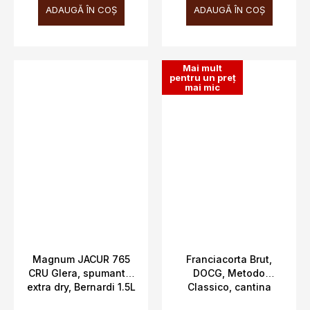
ADAUGĂ ÎN COŞ
ADAUGĂ ÎN COŞ
Mai mult
pentru un preț
mai mic
Magnum JACUR 765
Franciacorta Brut,
CRU Glera, spumante,
DOCG, Metodo
extra dry, Bernardi 1.5L
Classico, cantina
11%
Ferghettina, 12,5%,