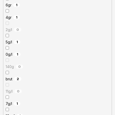
6gr
1
4gr
1
2g/l
0
5g/l
1
0g/l
1
140g
0
brut
2
11g/l
0
7g/l
1