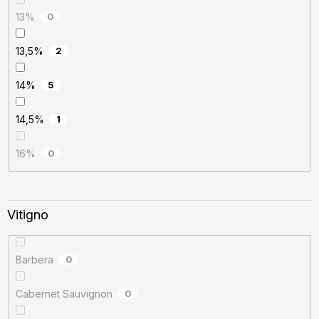
13%
0
13,5%
2
14%
5
14,5%
1
16%
0
Vitigno
Barbera
0
Cabernet Sauvignon
0