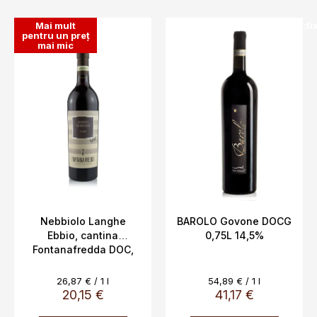
L
Mai mult
SALECODE:doprava100:100:fi
i
pentru un preț
mai mic
s
t
ă
p
r
o
d
u
s
e
Nebbiolo Langhe
BAROLO Govone DOCG
Ebbio, cantina
0,75L 14,5%
Fontanafredda DOC,
13,5%
Evaluare
Evaluare
26,87 € / 1 l
54,89 € / 1 l
preţ:
preţ:
20,15 €
41,17 €