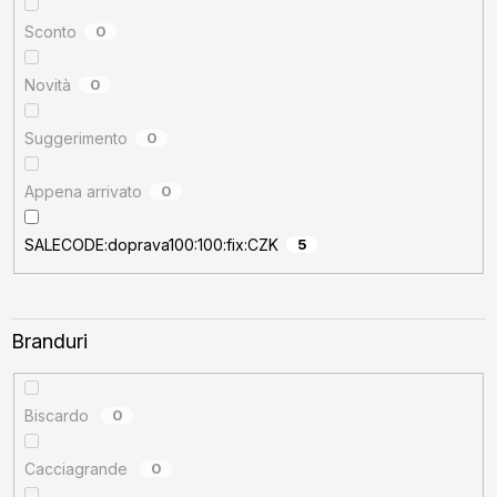
u
s
Sconto
0
u
Novità
0
l
u
Suggerimento
0
i
Appena arrivato
0
SALECODE:doprava100:100:fix:CZK
5
Branduri
Biscardo
0
Cacciagrande
0