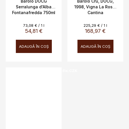
G
Barolo DOCG
Barolo Cru, DOCG,
R
Serralunga d'Alba
1998, Vigna La Rosa,
A
Fontanafredda 750ml
Cantina
T
U
14%
Fontanafredda, 13,5%,
I
0,75l
T
Evaluare
Evaluare
73,08 € / 1 l
225,29 € / 1 l
preţ:
preţ:
54,81 €
168,97 €
ADAUGĂ ÎN COŞ
ADAUGĂ ÎN COŞ
SALECODE:doprava100:100:fix:CZK