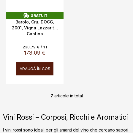
GRATUIT
G
Barolo, Cru, DOCG,
R
2001, Vigna Lazzarito,
A
Cantina
T
U
Fontanafredda, 14%
I
0,75l
T
Evaluare
230,79 € / 1 l
preţ:
173,09 €
ADAUGĂ ÎN COŞ
7
articole în total
C
o
n
Vini Rossi – Corposi, Ricchi e Aromatici
t
r
I vini rossi sono ideali per gli amanti del vino che cercano sapori
o