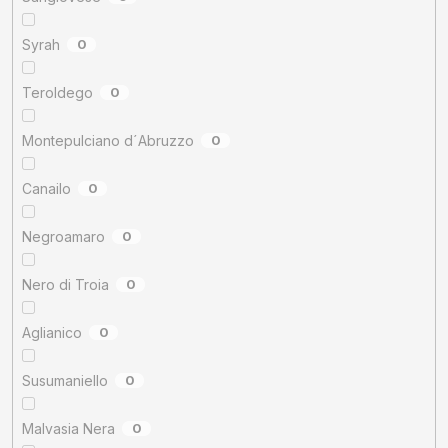
Syrah
0
Teroldego
0
Montepulciano d´Abruzzo
0
Canailo
0
Negroamaro
0
Nero di Troia
0
Aglianico
0
Susumaniello
0
Malvasia Nera
0