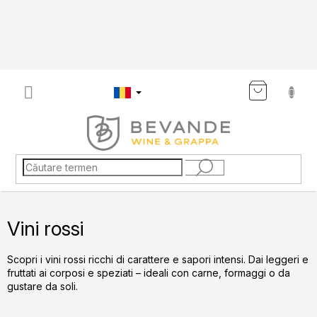
Treci
la
conținut
COŞ
DE
CUMP
Vini rossi
Scopri i vini rossi ricchi di carattere e sapori intensi. Dai leggeri e
fruttati ai corposi e speziati – ideali con carne, formaggi o da
gustare da soli.