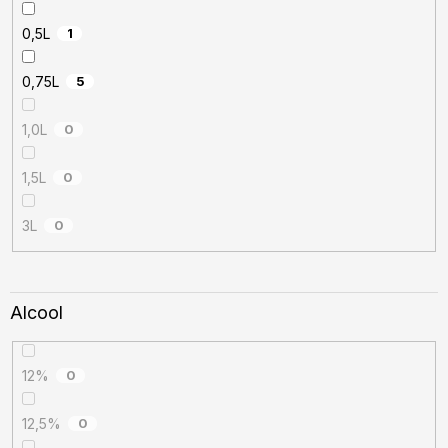
0,5L
1
0,75L
5
1,0L
0
1,5L
0
3L
0
Alcool
12%
0
12,5%
0