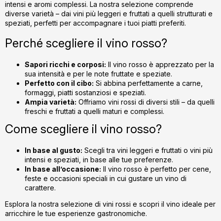
intensi e aromi complessi. La nostra selezione comprende
l
diverse varietà – dai vini più leggeri e fruttati a quelli strutturati e
u
speziati, perfetti per accompagnare i tuoi piatti preferiti.
l
l
Perché scegliere il vino rosso?
i
s
Sapori ricchi e corposi:
Il vino rosso è apprezzato per la
t
sua intensità e per le note fruttate e speziate.
ă
Perfetto con il cibo:
Si abbina perfettamente a carne,
formaggi, piatti sostanziosi e speziati.
r
Ampia varietà:
Offriamo vini rossi di diversi stili – da quelli
i
freschi e fruttati a quelli maturi e complessi.
l
o
Come scegliere il vino rosso?
r
In base al gusto:
Scegli tra vini leggeri e fruttati o vini più
intensi e speziati, in base alle tue preferenze.
In base all’occasione:
Il vino rosso è perfetto per cene,
feste e occasioni speciali in cui gustare un vino di
carattere.
Esplora la nostra selezione di vini rossi e scopri il vino ideale per
arricchire le tue esperienze gastronomiche.