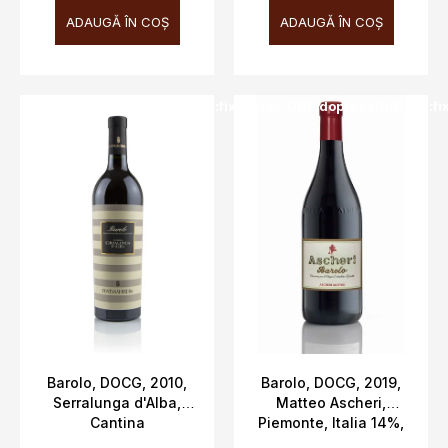
ADAUGĂ ÎN COŞ
ADAUGĂ ÎN COŞ
SALECODE:doprava100:100:fix:CZK
SALECODE:doprava100:100:fi
Barolo, DOCG, 2010,
Barolo, DOCG, 2019,
Serralunga d'Alba,
Matteo Ascheri,
Cantina
Piemonte, Italia 14%,
Fontanafredda, 14%,
0,75 l