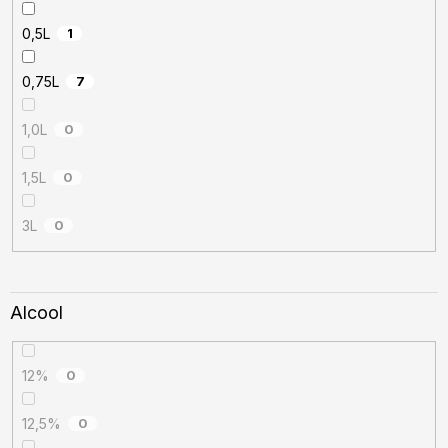
0,5L
1
0,75L
7
1,0L
0
1,5L
0
3L
0
Alcool
12%
0
12,5%
0