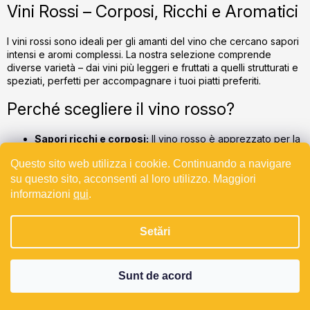
Vini Rossi – Corposi, Ricchi e Aromatici
t
r
I vini rossi sono ideali per gli amanti del vino che cercano sapori
o
intensi e aromi complessi. La nostra selezione comprende
l
diverse varietà – dai vini più leggeri e fruttati a quelli strutturati e
u
speziati, perfetti per accompagnare i tuoi piatti preferiti.
l
l
Perché scegliere il vino rosso?
i
s
Sapori ricchi e corposi:
Il vino rosso è apprezzato per la
t
sua intensità e per le note fruttate e speziate.
ă
Questo sito web utilizza i cookie. Continuando a navigare
Perfetto con il cibo:
Si abbina perfettamente a carne,
formaggi, piatti sostanziosi e speziati.
r
su questo sito, acconsenti al loro utilizzo. Maggiori
Ampia varietà:
Offriamo vini rossi di diversi stili – da quelli
i
informazioni
qui
.
freschi e fruttati a quelli maturi e complessi.
l
o
Come scegliere il vino rosso?
Setări
r
In base al gusto:
Scegli tra vini leggeri e fruttati o vini più
intensi e speziati, in base alle tue preferenze.
Sunt de acord
In base all’occasione:
Il vino rosso è perfetto per cene,
feste e occasioni speciali in cui gustare un vino di