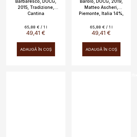
Barbaresco, DOCG,
Barolo, DOCG, 2019,
2015, Tradizione,
Matteo Ascheri,
Cantina
Piemonte, Italia 14%,
Fontanafredda, 13,5%,
0,75 l
0,75l
Evaluare
Evaluare
65,88 € / 1 l
65,88 € / 1 l
preţ:
preţ:
49,41 €
49,41 €
ADAUGĂ ÎN COŞ
ADAUGĂ ÎN COŞ
SALECODE:doprava100:100:fi