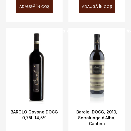
ADAUGĂ ÎN COŞ
ADAUGĂ ÎN COŞ
SALECODE:doprava100:100:fix:CZK
SALECODE:doprava100:100:fi
BAROLO Govone DOCG
Barolo, DOCG, 2010,
0,75L 14,5%
Serralunga d'Alba,
Cantina
Fontanafredda, 14%,