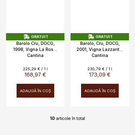
GRATUIT
GRATUIT
G
G
Barolo Cru, DOCG,
Barolo, Cru, DOCG,
R
R
1998, Vigna La Rosa,
2001, Vigna Lazzarito,
A
A
Cantina
Cantina
T
T
U
U
Fontanafredda, 13,5%,
Fontanafredda, 14%
I
I
0,75l
0,75l
T
T
Evaluare
Evaluare
225,29 € / 1 l
230,79 € / 1 l
preţ:
preţ:
168,97 €
173,09 €
ADAUGĂ ÎN COŞ
ADAUGĂ ÎN COŞ
10
articole în total
C
o
n