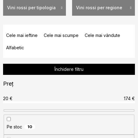
Vini rossi per tipologia
Vini rossi per regione
S
e
Cele mai ieftine
Cele mai scumpe
Cele mai vândute
l
Alfabetic
e
c
t
Închidere filtru
a
r
Preţ
e
a
20
€
174
€
p
r
o
Pe stoc
10
d