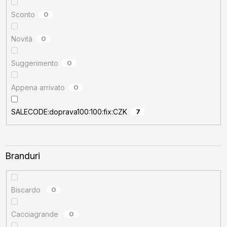
u
s
Sconto
0
u
Novità
0
l
u
Suggerimento
0
i
Appena arrivato
0
SALECODE:doprava100:100:fix:CZK
7
Branduri
Biscardo
0
Cacciagrande
0