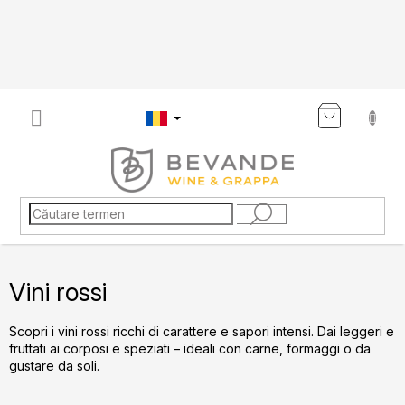
Treci
la
conținut
COŞ
DE
CUMP
Vini rossi
Scopri i vini rossi ricchi di carattere e sapori intensi. Dai leggeri e
fruttati ai corposi e speziati – ideali con carne, formaggi o da
gustare da soli.