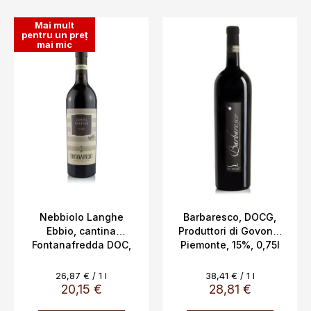
L
Mai mult
i
pentru un preț
mai mic
s
t
ă
p
r
o
d
u
s
e
Nebbiolo Langhe
Barbaresco, DOCG,
Ebbio, cantina
Produttori di Govone,
Fontanafredda DOC,
Piemonte, 15%, 0,75l
13,5%
Evaluare
Evaluare
26,87 € / 1 l
38,41 € / 1 l
preţ:
preţ:
20,15 €
28,81 €