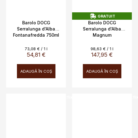
GRATUIT
G
Barolo DOCG
Barolo DOCG
R
Serralunga d'Alba
Serralunga d'Alba
A
Fontanafredda 750ml
Magnum
T
U
14%
Fontanafredda cassa
I
legno, 1,5L
T
Evaluare
Evaluare
73,08 € / 1 l
98,63 € / 1 l
preţ:
preţ:
54,81 €
147,95 €
ADAUGĂ ÎN COŞ
ADAUGĂ ÎN COŞ
SALECODE:doprava100:100:fix:CZK
SALECODE:doprava100:100:fi