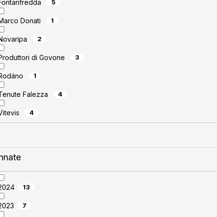
Fontanfredda
5
Marco Donati
1
Novaripa
2
Produttori di Govone
3
Rodáno
1
Tenute Falezza
4
Vitevis
4
nnate
2024
13
2023
7