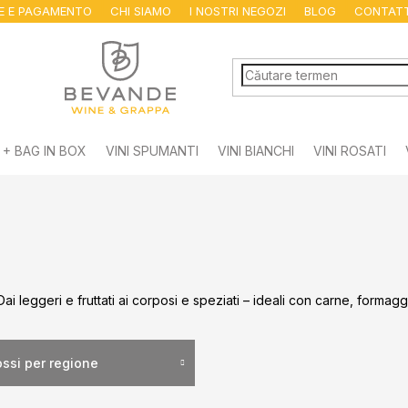
NE E PAGAMENTO
CHI SIAMO
I NOSTRI NEGOZI
BLOG
CONTAT
 + BAG IN BOX
VINI SPUMANTI
VINI BIANCHI
VINI ROSATI
. Dai leggeri e fruttati ai corposi e speziati – ideali con carne, formag
ossi per regione