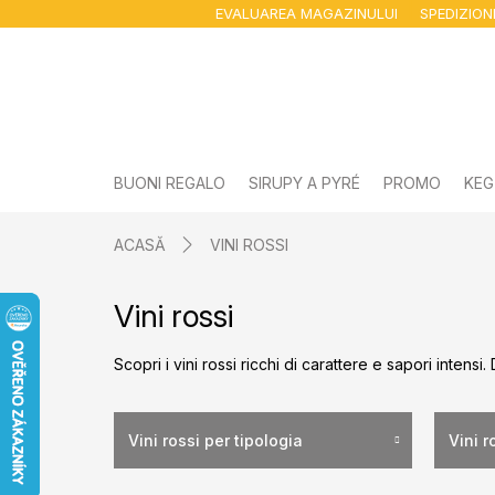
Treci
EVALUAREA MAGAZINULUI
SPEDIZIO
la
conținut
BUONI REGALO
SIRUPY A PYRÉ
PROMO
KEG
ACASĂ
VINI ROSSI
Vini rossi
Scopri i vini rossi ricchi di carattere e sapori intensi
Vini rossi per tipologia
Vini r