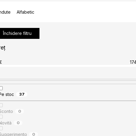
ndute
Alfabetic
Închidere filtru
reţ
€
17
Pe stoc
37
Sconto
0
Novità
0
Suggerimento
0