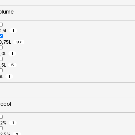
olume
0,5L
1
0,75L
37
1,0L
1
1,5L
5
3L
1
lcool
12%
1
12,5%
2