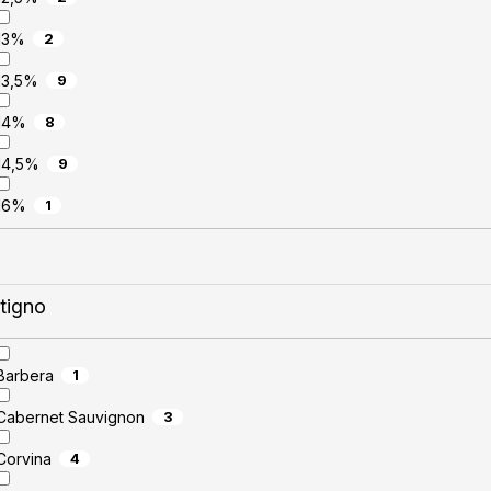
13%
2
13,5%
9
14%
8
14,5%
9
16%
1
itigno
Barbera
1
Cabernet Sauvignon
3
Corvina
4