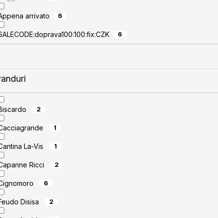
Appena arrivato
6
SALECODE:doprava100:100:fix:CZK
6
randuri
Biscardo
2
Cacciagrande
1
Cantina La-Vis
1
Capanne Ricci
2
Cignomoro
6
Feudo Disisa
2