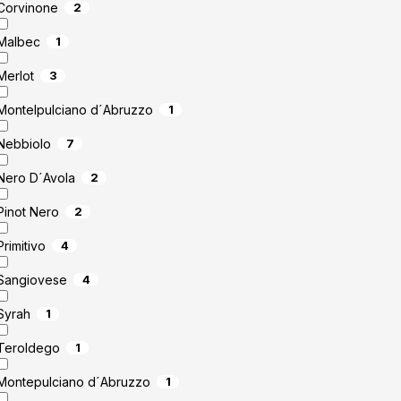
Corvinone
2
Malbec
1
Merlot
3
Montelpulciano d´Abruzzo
1
Nebbiolo
7
Nero D´Avola
2
Pinot Nero
2
Primitivo
4
Sangiovese
4
Syrah
1
Teroldego
1
Montepulciano d´Abruzzo
1