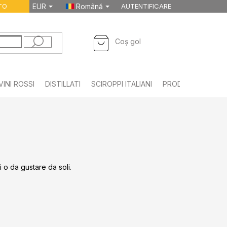
TO
EUR
Română
AUTENTIFICARE
COŞ
Coş gol
DE
CUMPĂRĂTURI
VINI ROSSI
DISTILLATI
SCIROPPI ITALIANI
PRODOTTI ALIMEN
gi o da gustare da soli.