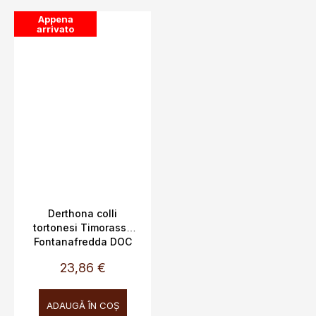
Appena
arrivato
Derthona colli
tortonesi Timorasso
Fontanafredda DOC
0,75L 13%
23,86 €
ADAUGĂ ÎN COŞ