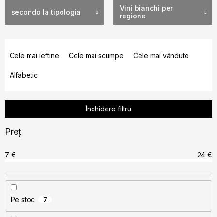
Vini bianchi per
secondo la tipologia
regione
S
e
Cele mai ieftine
Cele mai scumpe
Cele mai vândute
l
Alfabetic
e
c
t
Închidere filtru
a
r
Preţ
e
a
7
€
24
€
p
r
o
Pe stoc
7
d