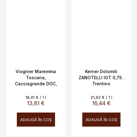
Viognier Maremma
Kerner Dolomiti
Toscana,
ZANOTELLI IGT 0,75L
Cacciagrande DOC,
Trentino
13%, 0,75L
Evaluare
Evaluare
18,41 € / 1 l
21,92 € / 1 l
preţ:
preţ:
13,81 €
16,44 €
ADAUGĂ ÎN COŞ
ADAUGĂ ÎN COŞ