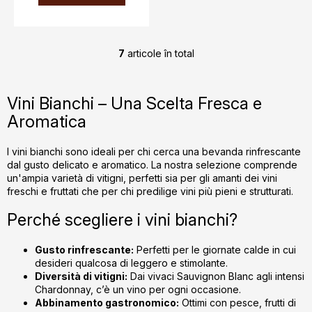
7
articole în total
C
o
n
Vini Bianchi – Una Scelta Fresca e
t
Aromatica
r
o
l
I vini bianchi sono ideali per chi cerca una bevanda rinfrescante
dal gusto delicato e aromatico. La nostra selezione comprende
u
un'ampia varietà di vitigni, perfetti sia per gli amanti dei vini
l
freschi e fruttati che per chi predilige vini più pieni e strutturati.
l
i
Perché scegliere i vini bianchi?
s
t
Gusto rinfrescante:
Perfetti per le giornate calde in cui
ă
desideri qualcosa di leggero e stimolante.
r
Diversità di vitigni:
Dai vivaci Sauvignon Blanc agli intensi
i
Chardonnay, c’è un vino per ogni occasione.
Abbinamento gastronomico:
Ottimi con pesce, frutti di
l