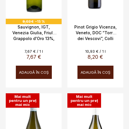
d
u
s
9,03 €
–15 %
e
Sauvignon, IGT,
Pinot Grigio Vicenza,
Venezia Giulia, Friuli,
Veneto, DOC “Torre
Grappolo d'Oro 13%,
dei Vescovi”, Colli
1.0L
Vicentini, 13%, 0,75l
Evaluare
Evaluare
7,67 € / 1 l
10,93 € / 1 l
preţ:
preţ:
7,67 €
8,20 €
ADAUGĂ ÎN COŞ
ADAUGĂ ÎN COŞ
Mai mult
Mai mult
pentru un preț
pentru un preț
mai mic
mai mic