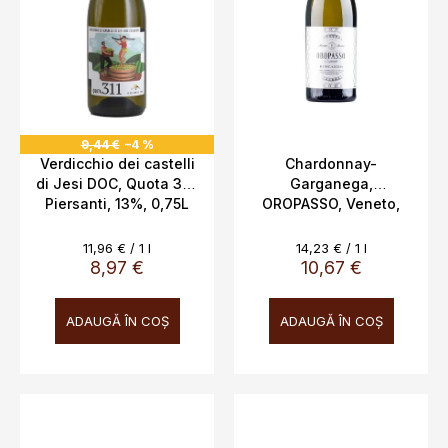
9,44 €
–4 %
Verdicchio dei castelli
Chardonnay-
di Jesi DOC, Quota 311,
Garganega,
Piersanti, 13%, 0,75L
OROPASSO, Veneto,
IGT, Biscardo 0,75l
13%
Evaluare
Evaluare
11,96 € / 1 l
14,23 € / 1 l
preţ:
preţ:
8,97 €
10,67 €
ADAUGĂ ÎN COŞ
ADAUGĂ ÎN COŞ