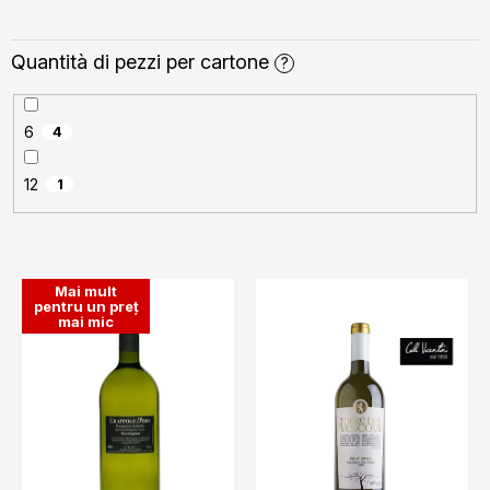
Quantità di pezzi per cartone
?
6
4
12
1
L
Mai mult
i
pentru un preț
mai mic
s
t
ă
p
r
o