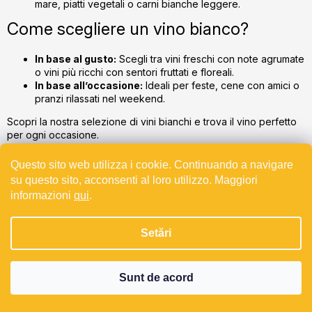
mare, piatti vegetali o carni bianche leggere.
o
r
Come scegliere un vino bianco?
In base al gusto:
Scegli tra vini freschi con note agrumate
o vini più ricchi con sentori fruttati e floreali.
In base all’occasione:
Ideali per feste, cene con amici o
pranzi rilassati nel weekend.
Scopri la nostra selezione di vini bianchi e trova il vino perfetto
per ogni occasione.
Questo sito web utilizza i cookie. Continuando a navigare
su questo sito, acconsenti al loro utilizzo. Maggiori
S
informazioni
qui
.
u
Sede
b
Setări
s
Bevande s.r.o.
o
Vinořská 357
Sunt de acord
l
250 73 Přezletice,