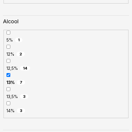
Alcool
5%
1
12%
2
12,5%
14
13%
7
13,5%
3
14%
3