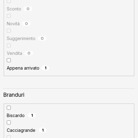
u
s
Sconto
0
u
Novità
0
l
u
Suggerimento
0
i
Vendita
0
Appena arrivato
1
Branduri
Biscardo
1
Cacciagrande
1