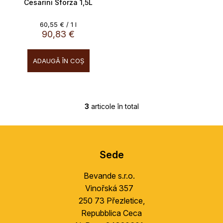
Cesarini Sforza 1,5L
12,5%
Evaluare
60,55 € / 1 l
preţ:
90,83 €
ADAUGĂ ÎN COŞ
3
articole în total
C
o
S
n
u
t
Sede
r
b
o
s
Bevande s.r.o.
l
o
u
Vinořská 357
l
l
250 73 Přezletice,
l
Repubblica Ceca
i