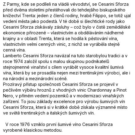
Z Parmy, kde se podíleli na vládě vévodství, se Cesarini Sforza
před dvěma stoletími přestěhovali do tehdejšího biskupského
knížectví Trenta: jeden z členů rodiny, hrabě Filippo, se totiž ujal
vedení města jako podestà. V té době si šlechtické rody jako
Cesarini Sforza získávaly zásluhy – což bylo v čistě zemědělské
ekonomice přirozené – vlastnictvím a obděláváním nádherné
krajiny a v oblasti Trenta, která se hodila k pěstování vína,
vlastnictvím velmi cenných vinic, z nichž se vyráběla stejně
cenná vína.
Lamberto Cesarini Sforza navázal na tuto starobylou tradici a v
roce 1974 založil spolu s malou skupinou podnikatelů
stejnojmenné vinařství s cílem vyrábět vysoce kvalitní šumivá
vína, která by se prosadila nejen mezi trentinskými výrobci, ale i
na národní a mezinárodní scéně.
Prozíravý přístup společnosti Cesarini Sforza se projevil v
pečlivém výběru hroznů z vhodných vinic Chardonnay a Pinot
Nero, v přímém vedení pozemků a v modernizaci vinařských
zařízení. To jsou základy excelence pro výrobu šumivých vín
Cesarini Sforza, která si v krátké době získala významné místo
ve světě trentinských a italských šumivých vín.
V roce 1976 vzniklo první šumivé víno Cesarini Sforza
vyrobené klasickou metodou.