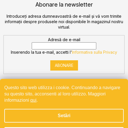
Abonare la newsletter
Introduceţi adresa dumneavoastră de e-mail şi vă vom trimite
informaţii despre produsele noi disponibile în magazinul nostru
virtual.
Adresă de e-mail
Inserendo la tua e-mail, accetti l'
Informativa sulla Privacy
ABONARE
Questo sito web utilizza i cookie. Continuando a navigare
su questo sito, acconsenti al loro utilizzo. Maggiori
informazioni
qui
.
Creat de Shoptet
Setări
Drepturi de autor 2026
Bevande
. Toate drepturile rezervate.
Projekt spolufinancovaný z EU - Modernizace a automatizace