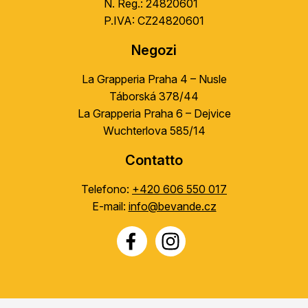
N. Reg.: 24820601
s
P.IVA: CZ24820601
t
ă
Negozi
r
i
La Grapperia Praha 4 – Nusle
l
Táborská 378/44
o
La Grapperia Praha 6 – Dejvice
r
Wuchterlova 585/14
Contatto
Telefono:
+420 606 550 017
E-mail:
info@bevande.cz