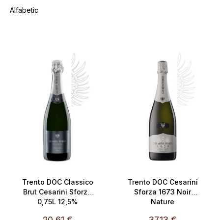
l
Alfabetic
e
c
L
t
SALECODE:doprava100:100:fi
i
a
s
r
t
e
ă
a
p
p
r
r
o
o
d
d
u
u
s
s
e
u
Trento DOC Classico
Trento DOC Cesarini
Brut Cesarini Sforza
Sforza 1673 Noir
l
0,75L 12,5%
Nature
u
20,61 €
37,13 €