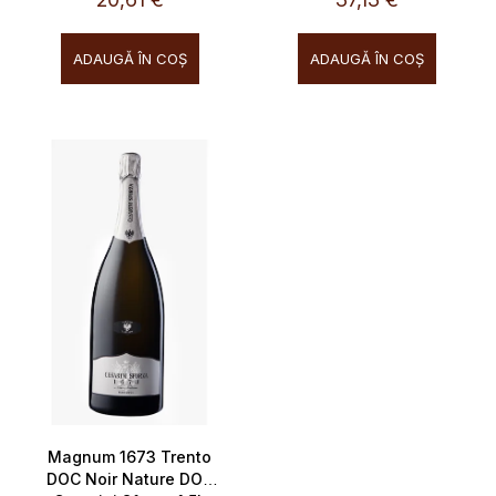
i
ADAUGĂ ÎN COŞ
ADAUGĂ ÎN COŞ
Magnum 1673 Trento
DOC Noir Nature DOC