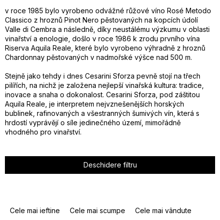
v roce 1985 bylo vyrobeno odvážné růžové víno Rosé Metodo
Classico z hroznů Pinot Nero pěstovaných na kopcích údolí
Valle di Cembra a následně, díky neustálému výzkumu v oblasti
vinařství a enologie, došlo v roce 1986 k zrodu prvního vína
Riserva Aquila Reale, které bylo vyrobeno výhradně z hroznů
Chardonnay pěstovaných v nadmořské výšce nad 500 m.
Stejně jako tehdy i dnes Cesarini Sforza pevně stojí na třech
pilířích, na nichž je založena nejlepší vinařská kultura: tradice,
inovace a snaha o dokonalost. Cesarini Sforza, pod záštitou
Aquila Reale, je interpretem nejvznešenějších horských
bublinek, rafinovaných a všestranných šumivých vín, která s
hrdostí vyprávějí o síle jedinečného území, mimořádně
vhodného pro vinařství.
Deschidere filtru
S
e
Cele mai ieftine
Cele mai scumpe
Cele mai vândute