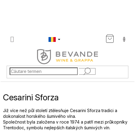
Treci
la
conținut
COŞ
DE
CUMP
Cesarini Sforza
Již více než půl století ztělesňuje Cesarini Sforza tradici a
dokonalost horského šumivého vína.
Společnost byla založena v roce 1974 a patří mezi průkopníky
Trentodoc, symbolu nejlepších italských šumivých vín.