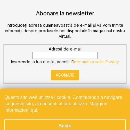
Abonare la newsletter
Introduceţi adresa dumneavoastră de e-mail şi vă vom trimite
informaţii despre produsele noi disponibile în magazinul nostru
virtual.
Adresă de e-mail
Inserendo la tua e-mail, accetti l'
Informativa sulla Privacy
ABONARE
Questo sito web utilizza i cookie. Continuando a navigare
su questo sito, acconsenti al loro utilizzo. Maggiori
informazioni
qui
.
Creat de Shoptet
Setări
Drepturi de autor 2026
Bevande
. Toate drepturile rezervate.