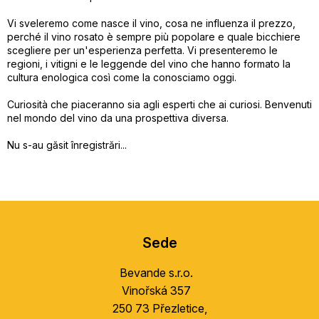
Vi sveleremo come nasce il vino, cosa ne influenza il prezzo,
perché il vino rosato è sempre più popolare e quale bicchiere
scegliere per un'esperienza perfetta. Vi presenteremo le
regioni, i vitigni e le leggende del vino che hanno formato la
cultura enologica così come la conosciamo oggi.
Curiosità che piaceranno sia agli esperti che ai curiosi. Benvenuti
nel mondo del vino da una prospettiva diversa.
Nu s-au găsit înregistrări...
S
u
Sede
b
s
Bevande s.r.o.
o
Vinořská 357
l
250 73 Přezletice,