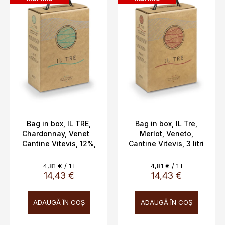
s
t
ă
p
r
o
d
u
s
e
Bag in box, IL TRE,
Bag in box, IL Tre,
Chardonnay, Veneto,
Merlot, Veneto,
Cantine Vitevis, 12%,
Cantine Vitevis, 3 litri
3L
12%
Evaluare
Evaluare
4,81 € / 1 l
4,81 € / 1 l
preţ:
preţ:
14,43 €
14,43 €
ADAUGĂ ÎN COŞ
ADAUGĂ ÎN COŞ