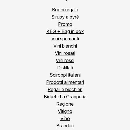
Buoni regalo
Sirupy a pyré
Promo
KEG + Bag in box
Vini spumanti
Vini bianchi
Vini rosati
Vini rossi
Distillati
Sciroppi italiani
Prodotti alimentari
Regali e bicchieri
Biglietti La Grapperia
Regione
Vitigno
Víno
Branduri