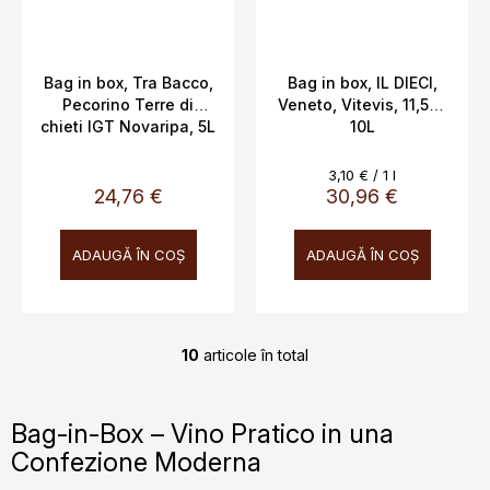
Bag in box, Tra Bacco,
Bag in box, IL DIECI,
Pecorino Terre di
Veneto, Vitevis, 11,5%,
chieti IGT Novaripa, 5L
10L
12,5%
Evaluare
3,10 € / 1 l
preţ:
24,76 €
30,96 €
ADAUGĂ ÎN COŞ
ADAUGĂ ÎN COŞ
10
articole în total
C
o
n
Bag-in-Box – Vino Pratico in una
t
Confezione Moderna
r
o