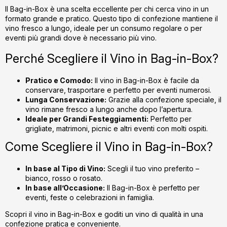
l
Il Bag-in-Box è una scelta eccellente per chi cerca vino in un
formato grande e pratico. Questo tipo di confezione mantiene il
u
vino fresco a lungo, ideale per un consumo regolare o per
l
eventi più grandi dove è necessario più vino.
l
i
Perché Scegliere il Vino in Bag-in-Box?
s
t
Pratico e Comodo:
Il vino in Bag-in-Box è facile da
ă
conservare, trasportare e perfetto per eventi numerosi.
r
Lunga Conservazione:
Grazie alla confezione speciale, il
i
vino rimane fresco a lungo anche dopo l’apertura.
Ideale per Grandi Festeggiamenti:
Perfetto per
l
grigliate, matrimoni, picnic e altri eventi con molti ospiti.
o
r
Come Scegliere il Vino in Bag-in-Box?
In base al Tipo di Vino:
Scegli il tuo vino preferito –
bianco, rosso o rosato.
In base all’Occasione:
Il Bag-in-Box è perfetto per
eventi, feste o celebrazioni in famiglia.
Scopri il vino in Bag-in-Box e goditi un vino di qualità in una
confezione pratica e conveniente.