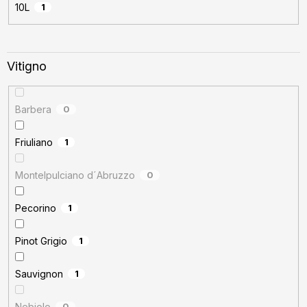
10L
1
Vitigno
Barbera
0
Friuliano
1
Montelpulciano d´Abruzzo
0
Pecorino
1
Pinot Grigio
1
Sauvignon
1
Nebiolo
0