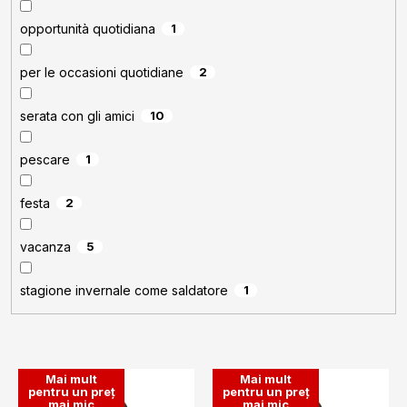
opportunità quotidiana
1
per le occasioni quotidiane
2
serata con gli amici
10
pescare
1
festa
2
vacanza
5
stagione invernale come saldatore
1
L
Mai mult
Mai mult
i
pentru un preț
pentru un preț
mai mic
mai mic