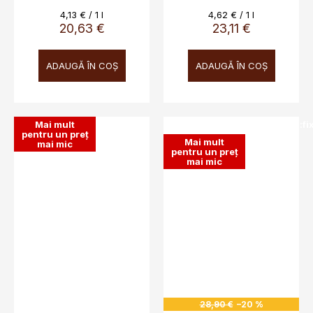
Evaluare
Evaluare
4,13 € / 1 l
4,62 € / 1 l
preţ:
preţ:
20,63 €
23,11 €
ADAUGĂ ÎN COŞ
ADAUGĂ ÎN COŞ
Mai mult
SALECODE:doprava100:100:fi
pentru un preț
Mai mult
mai mic
pentru un preț
mai mic
28,90 €
–20 %