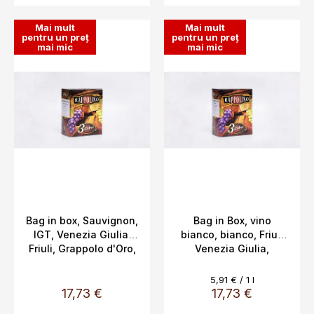
Mai mult
Mai mult
pentru un preț
pentru un preț
mai mic
mai mic
Bag in box, Sauvignon,
Bag in Box, vino
IGT, Venezia Giulia,
bianco, bianco, Friuli
Friuli, Grappolo d'Oro,
Venezia Giulia,
13%, 3L
Grappolo d'oro, 12,5%,
3L
Evaluare
5,91 € / 1 l
preţ:
17,73 €
17,73 €