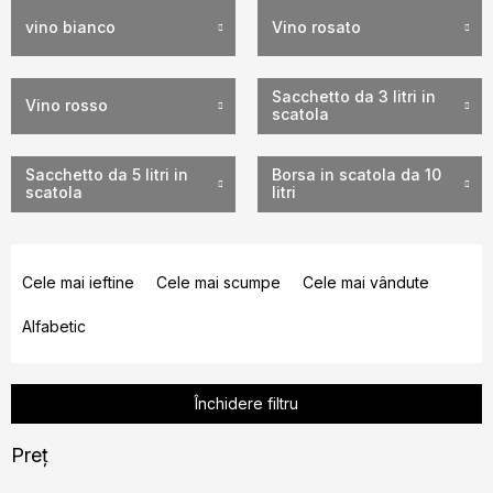
vino bianco
Vino rosato
Sacchetto da 3 litri in
Vino rosso
scatola
Sacchetto da 5 litri in
Borsa in scatola da 10
scatola
litri
S
e
Cele mai ieftine
Cele mai scumpe
Cele mai vândute
l
Alfabetic
e
c
t
Închidere filtru
a
r
Preţ
e