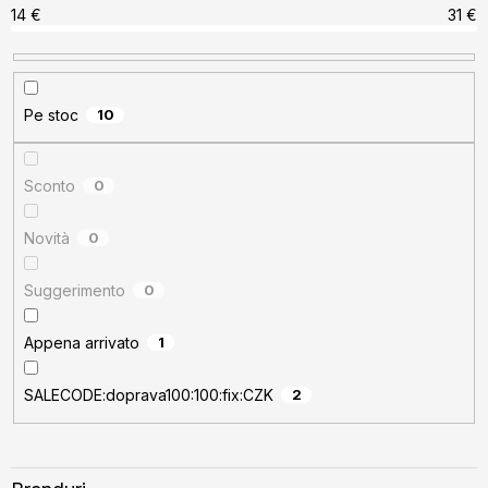
a
14
€
31
€
p
r
o
Pe stoc
10
d
u
s
Sconto
0
u
Novità
0
l
u
Suggerimento
0
i
Appena arrivato
1
SALECODE:doprava100:100:fix:CZK
2