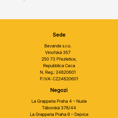
S
u
Sede
b
s
Bevande s.r.o.
o
Vinořská 357
l
250 73 Přezletice,
Repubblica Ceca
N. Reg.: 24820601
P.IVA: CZ24820601
Negozi
La Grapperia Praha 4 – Nusle
Táborská 378/44
La Grapperia Praha 6 – Dejvice