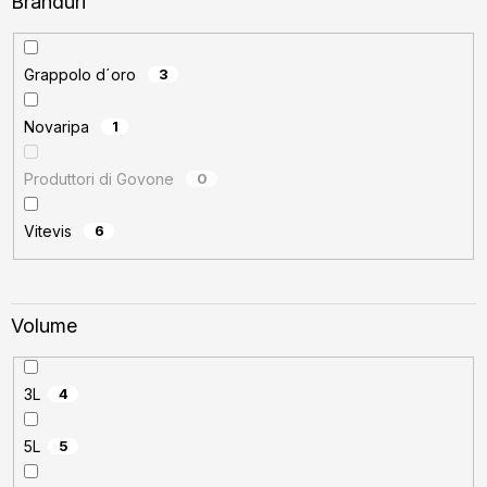
Branduri
Grappolo d´oro
3
Novaripa
1
Produttori di Govone
0
Vitevis
6
Volume
3L
4
5L
5