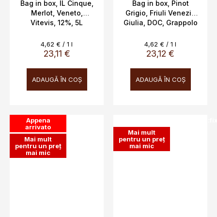
Bag in box, IL Cinque,
Bag in box, Pinot
Merlot, Veneto,
Grigio, Friuli Venezia
Vitevis, 12%, 5L
Giulia, DOC, Grappolo
d'Oro 13%, 5L
Evaluare
Evaluare
4,62 € / 1 l
4,62 € / 1 l
preţ:
preţ:
23,11 €
23,12 €
ADAUGĂ ÎN COŞ
ADAUGĂ ÎN COŞ
Appena
SALECODE:doprava100:100:fi
arrivato
Mai mult
Mai mult
pentru un preț
pentru un preț
mai mic
mai mic